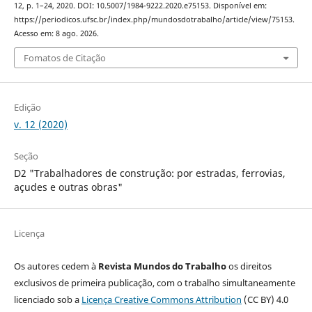
12, p. 1–24, 2020. DOI: 10.5007/1984-9222.2020.e75153. Disponível em:
https://periodicos.ufsc.br/index.php/mundosdotrabalho/article/view/75153.
Acesso em: 8 ago. 2026.
Fomatos de Citação
Edição
v. 12 (2020)
Seção
D2 "Trabalhadores de construção: por estradas, ferrovias,
açudes e outras obras"
Licença
Os autores cedem à
Revista Mundos do Trabalho
os direitos
exclusivos de primeira publicação, com o trabalho simultaneamente
licenciado sob a
Licença Creative Commons Attribution
(CC BY) 4.0