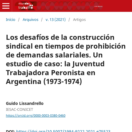
Início
/
Arquivos
/
v. 13 (2021)
/
Artigos
Los desafíos de la construcción
sindical en tiempos de prohibición
de demandas salariales. Un
estudio de caso: la Juventud
Trabajadora Peronista en
Argentina (1973-1974)
Guido Lissandrello
IESAC-CONICET
https://orcid.org/0000-0003-0380-0460
DOI:
https://doi.org/10.5007/1984-9222.2021.e75523