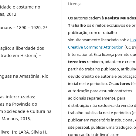
Licença
lidade e costume no
as, 2012.
Os autores cedem à
Revista Mundos
Trabalho
os direitos exclusivos de pr
anaus – 1890 – 1920. 2ª
publicação, com o trabalho
simultaneamente licenciado sob a
Lic
Creative Commons Attribution
(CC BY
ação: a liberdade dos
International. Esta licença permite qu
strado em História) –
terceiros
remixem, adaptem e criem
partir do trabalho publicado, atribui
línguas na Amazônia. Rio
devido crédito de autoria e publicaçã
inicial neste periódico. Os
autores
tê
autorização para assumir contratos
ias intercruzadas:
adicionais separadamente, para
tas na Província do
distribuição não exclusiva da versão 
m Sociedade e Cultura na
trabalho publicada neste periódico (e
, Manaus, 2015.
publicar em repositório institucional,
site pessoal, publicar uma tradução, 
vre. In: LARA, Silvia H.;
como capítulo de livro), com