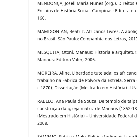
MENDONÇA, Joseli Maria Nunes (org.). Direitos e 
Ensaios de História Social. Campinas: Editora d
160.
MAMIGONIAN, Beatriz. Africanos Livres. A aboliç
no Brasil. São Paulo: Companhia das Letras, 201
MESQUITA, Otoni. Manaus: História e arquitetura
Manaus: Editora Valer, 2006.
MOREIRA, Aline. Liberdade tutelada: os africanos
trabalho na Fábrica de Pólvora da Estrela, Serra 
c.1870). Dissertação (Mestrado em História) –U
RABELO, Ana Paula de Souza. De templo de taipa
construção da igreja matriz de Manaus (1852-18
(Mestrado em História) – Universidade Federal
2008.
SAMPAIO, Patrícia Melo. Política Indigenista no B