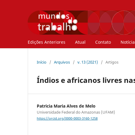
Edições Anteriores
Atual
Contato
Notícia
Início
/
Arquivos
/
v. 13 (2021)
/
Artigos
Índios e africanos livres n
Patricia Maria Alves de Melo
Universidade Federal do Amazonas (UFAM)
https://orcid.org/0000-0003-3160-1258