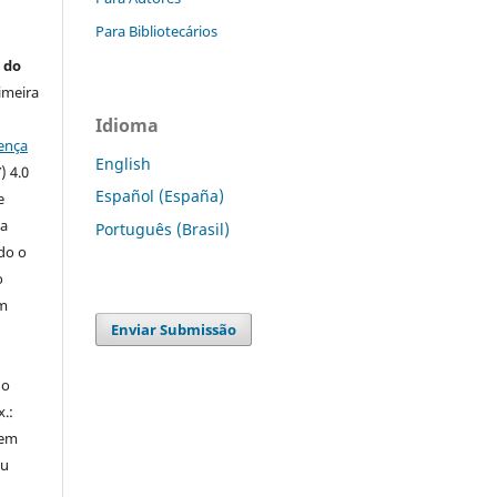
Para Bibliotecários
 do
imeira
Idioma
ença
English
) 4.0
Español (España)
e
 a
Português (Brasil)
ndo o
o
m
Enviar Submissão
do
x.:
 em
ou