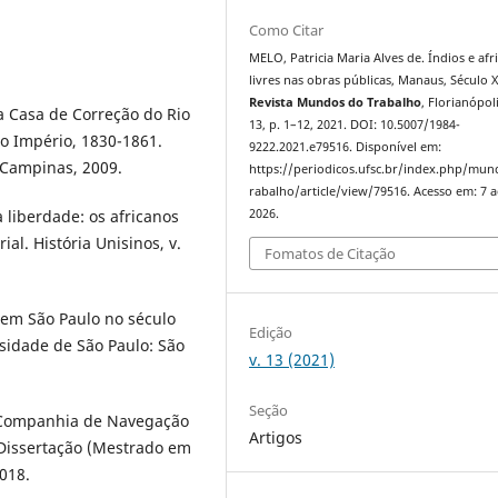
Como Citar
MELO, Patricia Maria Alves de. Índios e afr
livres nas obras públicas, Manaus, Século X
Revista Mundos do Trabalho
, Florianópoli
a Casa de Correção do Rio
13, p. 1–12, 2021. DOI: 10.5007/1984-
no Império, 1830-1861.
9222.2021.e79516. Disponível em:
 Campinas, 2009.
https://periodicos.ufsc.br/index.php/mu
rabalho/article/view/79516. Acesso em: 7 
2026.
 liberdade: os africanos
ial. História Unisinos, v.
Fomatos de Citação
s em São Paulo no século
Edição
rsidade de São Paulo: São
v. 13 (2021)
Seção
a Companhia de Navegação
Artigos
 Dissertação (Mestrado em
018.