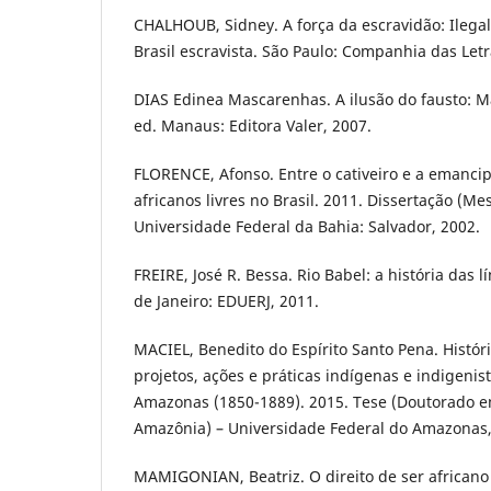
CHALHOUB, Sidney. A força da escravidão: Ilega
Brasil escravista. São Paulo: Companhia das Letr
DIAS Edinea Mascarenhas. A ilusão do fausto: M
ed. Manaus: Editora Valer, 2007.
FLORENCE, Afonso. Entre o cativeiro e a emancip
africanos livres no Brasil. 2011. Dissertação (Me
Universidade Federal da Bahia: Salvador, 2002.
FREIRE, José R. Bessa. Rio Babel: a história das 
de Janeiro: EDUERJ, 2011.
MACIEL, Benedito do Espírito Santo Pena. Histór
projetos, ações e práticas indígenas e indigenis
Amazonas (1850-1889). 2015. Tese (Doutorado e
Amazônia) – Universidade Federal do Amazonas
MAMIGONIAN, Beatriz. O direito de ser africano li