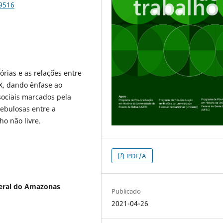
79516
tórias e as relações entre
IX, dando ênfase ao
ociais marcados pela
nebulosas entre a
o não livre.
PDF/A
eral do Amazonas
Publicado
2021-04-26