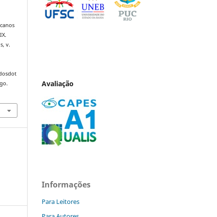
icanos
IX.
s, v.
ndosdot
Avaliação
ago.
Informações
Para Leitores
Para Autores