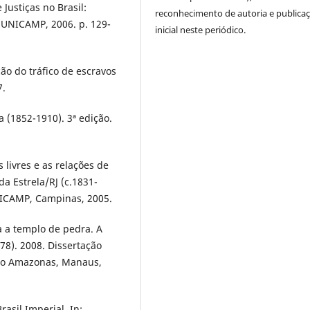
Justiças no Brasil:
reconhecimento de autoria e publica
a UNICAMP, 2006. p. 129-
inicial neste periódico.
ão do tráfico de escravos
7.
 (1852-1910). 3ª edição.
 livres e as relações de
da Estrela/RJ (c.1831-
NICAMP, Campinas, 2005.
 a templo de pedra. A
78). 2008. Dissertação
 do Amazonas, Manaus,
rasil Imperial. In: