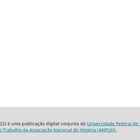
22) é uma publicação digital conjunta da
Universidade Federal de 
 Trabalho da Associação Nacional de História (ANPUH).