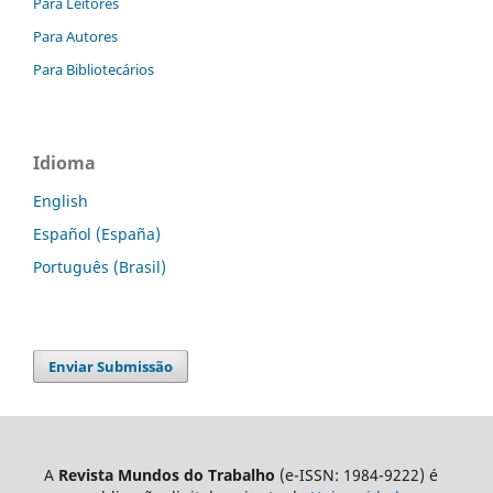
Para Leitores
Para Autores
Para Bibliotecários
Idioma
English
Español (España)
Português (Brasil)
Enviar Submissão
A
Revista Mundos do Trabalho
(e-ISSN: 1984-9222) é