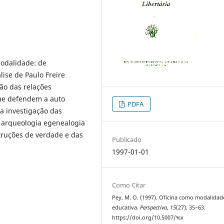
modalidade: de
lise de Paulo Freire
ão das relações
que defendem a auto
PDFA
a investigação das
a arqueologia egenealogia
truções de verdade e das
Publicado
1997-01-01
Como Citar
Pey, M. O. (1997). Oficina como modalidad
educativa.
Perspectiva
,
15
(27), 35–63.
https://doi.org/10.5007/%x