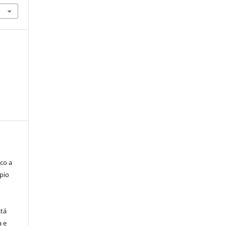
co a
pio
o
stá
a e