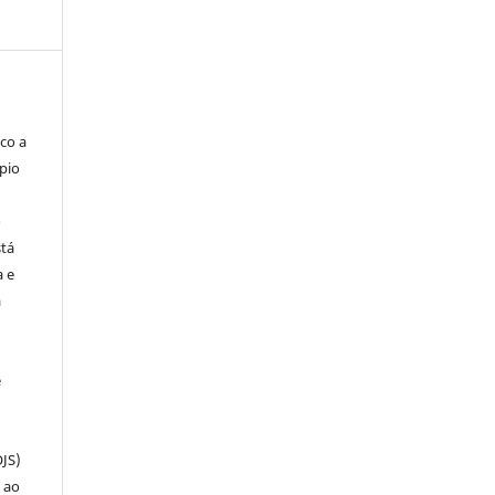
co a
pio
o
stá
a e
a
e
OJS)
 ao