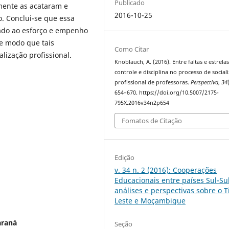
Publicado
mente as acataram e
2016-10-25
. Conclui-se que essa
iado ao esforço e empenho
e modo que tais
Como Citar
lização profissional.
Knoblauch, A. (2016). Entre faltas e estrelas
controle e disciplina no processo de social
profissional de professoras.
Perspectiva
,
34
654–670. https://doi.org/10.5007/2175-
795X.2016v34n2p654
Fomatos de Citação
Edição
v. 34 n. 2 (2016): Cooperações
Educacionais entre países Sul-Sul
análises e perspectivas sobre o 
Leste e Moçambique
araná
Seção