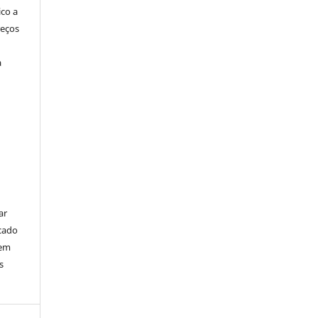
ico a
reços
a
ar
cado
bem
s