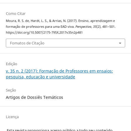
Como Citar
Moura, R. S. de, Hardt, L. S., & Arrias, N. (2017). Ensino, aprendizagem e
formação de professores para uma EAD viva.
Perspectiva
,
35
(2), 481–501.
https://doi.org/10.5007/2175-795X.2017v35n2p481
Fomatos de Citação
Edição
v. 35 n. 2 (2017): Formação de Professores em ensaios:
pesquisa, educação e universidade
Seção
Artigos de Dossiês Temáticos
Licença
Esta revista proporciona acesso público a todo seu conteúdo,