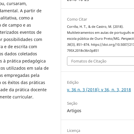
ou, cursaram,
damental. A partir de
alitativa, como a
Como Citar
o de campo e as
Corrêa, H. T., & de Castro, M. (2018).
terizados eventos de
Multiletramentos em aulas de português 
escola pública de Ouro Preto/MG.
Perspect
sar possibilidades com
36
(3), 851–874. https://doi.org/10.5007/21
ra e de escrita com
795X.2018v36n3p851
os dados coletados
es à prática pedagógica
Fomatos de Citação
os utilizados em sala de
ivas empregadas pela
 os êxitos das práticas
Edição
dade da prática docente
v. 36 n. 3 (2018): v 36, n. 3, 2018
nente curricular.
Seção
Artigos
Licença