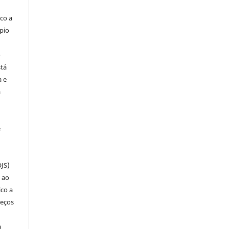
co a
pio
o
stá
a e
a
e
OJS)
 ao
ico a
reços
a