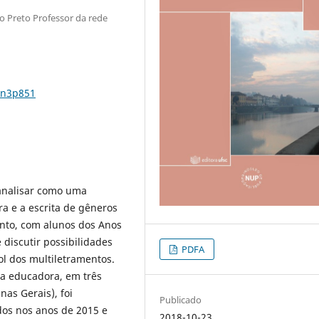
o Preto Professor da rede
6n3p851
 analisar como uma
ra e a escrita de gêneros
ento, com alunos dos Anos
 discutir possibilidades
PDFA
l dos multiletramentos.
ma educadora, em três
as Gerais), foi
Publicado
os nos anos de 2015 e
2018-10-23