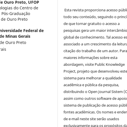
de Ouro Preto, UFOP
logias do Centro de
Esta revista proporciona acesso públi
e Pós-Graduação
todo seu conteúdo, seguindo o princí
 de Ouro Preto
de que tornar gratuito o acesso a
iversidade Federal de
pesquisas gera um maior intercâmbi
 de Minas Gerais
global de conhecimento. Tal acesso e
de Ouro Preto
associado a um crescimento da leitur
rais
citação do trabalho de um autor. Par
maiores informações sobre esta
abordagem, visite Public Knowledge
Project, projeto que desenvolveu est
sistema para melhorar a qualidade
acadêmica e pública da pesquisa,
distribuindo o Open Journal Sistem (
assim como outros software de apoio
sistema de publicação de acesso públ
fontes acadêmicas. Os nomes e ende
de e-mail neste site serão usados
exclusivamente para os propósitos d