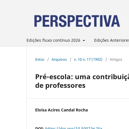
Edições fluxo contínuo 2026
Edições Anteriore
Início
/
Arquivos
/
v. 10 n. 17 (1992)
/
Artigos
Pré-escola: uma contribuiç
de professores
Eloísa Acires Candal Rocha
DOI:
https://doi.org/10.5007/%25x