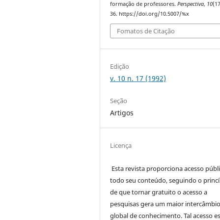
formação de professores.
Perspectiva
,
10
(17
36. https://doi.org/10.5007/%x
Fomatos de Citação
Edição
v. 10 n. 17 (1992)
Seção
Artigos
Licença
Esta revista proporciona acesso públi
todo seu conteúdo, seguindo o princí
de que tornar gratuito o acesso a
pesquisas gera um maior intercâmbi
global de conhecimento. Tal acesso e