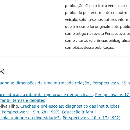
publicação. Caso o texto venha a ser
publicado posteriormente em outro
veículo, solicita-se aos autores inform
que o mesmo foi originalmente publi
como artigo na revista Perspectiva, 
como citar as referências bibliográfica
completas dessa publicação.
s)
dagogia: dimensões de uma intrincada relação
,
Perspectiva: v. 15 n
re educação infantil: trajetórias e perspectivas
,
Perspectiva: v. 17 
nfantil: temas e debates
ilva Filho,
Creches e pré-escolas: diagnóstico das instituições
,
Perspectiva: v. 15 n. 28 (1997): Educação Infantil
scola: unidade ou diversidade?
,
Perspectiva: v. 10 n. 17 (1992)