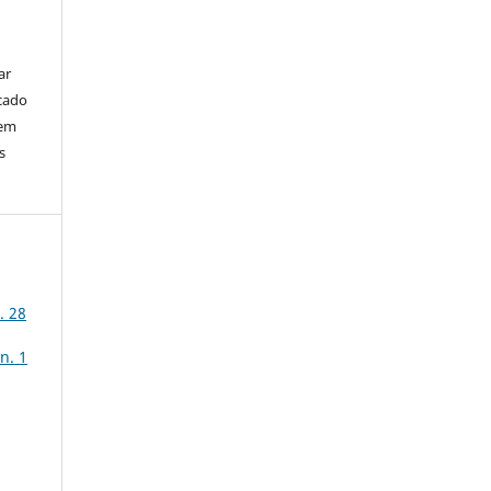
ar
cado
bem
s
. 28
n. 1