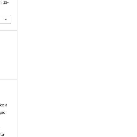
), 25–
co a
pio
o
stá