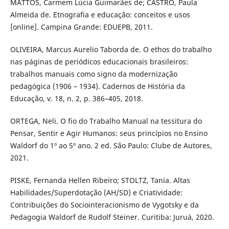
MATTOS, Carmem Lúcia Guimarães de; CASTRO, Paula
Almeida de. Etnografia e educação: conceitos e usos
[online]. Campina Grande: EDUEPB, 2011.
OLIVEIRA, Marcus Aurelio Taborda de. O ethos do trabalho
nas páginas de periódicos educacionais brasileiros:
trabalhos manuais como signo da modernização
pedagógica (1906 – 1934). Cadernos de História da
Educação, v. 18, n. 2, p. 386–405, 2018.
ORTEGA, Neli. O fio do Trabalho Manual na tessitura do
Pensar, Sentir e Agir Humanos: seus princípios no Ensino
Waldorf do 1º ao 5º ano. 2 ed. São Paulo: Clube de Autores,
2021.
PISKE, Fernanda Hellen Ribeiro; STOLTZ, Tania. Altas
Habilidades/Superdotação (AH/SD) e Criatividade:
Contribuições do Sociointeracionismo de Vygotsky e da
Pedagogia Waldorf de Rudolf Steiner. Curitiba: Juruá, 2020.