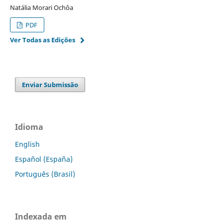
Natália Morari Ochôa
PDF
Ver Todas as Edições
Enviar Submissão
Idioma
English
Español (España)
Português (Brasil)
Indexada em