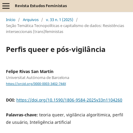
Revista Estudos Feministas
Início
/
Arquivos
/
v. 33 n. 1 (2025)
/
Seção Temática Tecnopolíticas e capitalismo de dados: Resistências
interseccionais (trans)feministas
Perfis queer e pós-vigilância
Felipe Rivas San Martín
Universitat Autónoma de Barcelona
https://orcid.org/0000-0003-3402-744X
DOI:
https://doi.org/10.1590/1806-9584-2025v33n1104260
Palavras-chave:
teoria queer, vigilância algorítimica, perfil
de usuário, Inteligência artificial