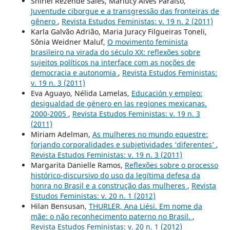
Shirlei Rezende Sales, Marlucy Alves Paraíso,
Juventude ciborgue e a transgressão das fronteiras de
gênero
,
Revista Estudos Feministas: v. 19 n. 2 (2011)
Karla Galvão Adrião, Maria Juracy Filgueiras Toneli,
Sônia Weidner Maluf,
O movimento feminista
brasileiro na virada do século XX: reflexões sobre
sujeitos políticos na interface com as noções de
democracia e autonomia
,
Revista Estudos Feministas:
v. 19 n. 3 (2011)
Eva Aguayo, Nélida Lamelas,
Educación y empleo:
desigualdad de género en las regiones mexicanas.
2000-2005
,
Revista Estudos Feministas: v. 19 n. 3
(2011)
Miriam Adelman,
As mulheres no mundo equestre:
forjando corporalidades e subjetividades ‘diferentes’
,
Revista Estudos Feministas: v. 19 n. 3 (2011)
Margarita Danielle Ramos,
Reflexões sobre o processo
histórico-discursivo do uso da legítima defesa da
honra no Brasil e a construção das mulheres
,
Revista
Estudos Feministas: v. 20 n. 1 (2012)
Hilan Bensusan,
THURLER, Ana Liési. Em nome da
mãe: o não reconhecimento paterno no Brasil.
,
Revista Estudos Feministas: v. 20 n. 1 (2012)