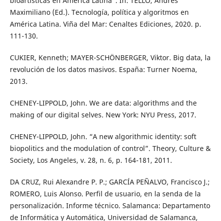
bioartísticas en América Latina”. In: TELLO, Andrés
Maximiliano (Ed.). Tecnología, política y algoritmos en
América Latina. Viña del Mar: Cenaltes Ediciones, 2020. p.
111-130.
CUKIER, Kenneth; MAYER-SCHÖNBERGER, Viktor. Big data, la
revolución de los datos masivos. España: Turner Noema,
2013.
CHENEY-LIPPOLD, John. We are data: algorithms and the
making of our digital selves. New York: NYU Press, 2017.
CHENEY-LIPPOLD, John. “A new algorithmic identity: soft
biopolitics and the modulation of control”. Theory, Culture &
Society, Los Angeles, v. 28, n. 6, p. 164-181, 2011.
DA CRUZ, Rui Alexandre P. P.; GARCÍA PEÑALVO, Francisco J.;
ROMERO, Luis Alonso. Perfil de usuario, en la senda de la
personalización. Informe técnico. Salamanca: Departamento
de Informática y Automática, Universidad de Salamanca,