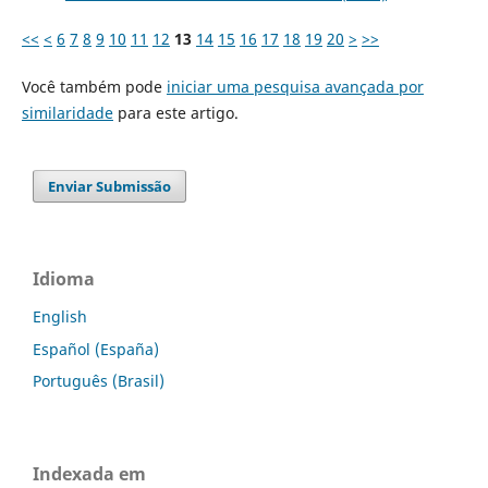
<<
<
6
7
8
9
10
11
12
13
14
15
16
17
18
19
20
>
>>
Você também pode
iniciar uma pesquisa avançada por
similaridade
para este artigo.
Enviar Submissão
Idioma
English
Español (España)
Português (Brasil)
Indexada em