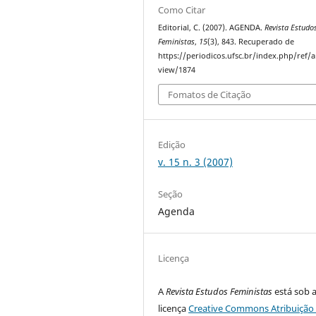
Como Citar
Editorial, C. (2007). AGENDA.
Revista Estudo
Feministas
,
15
(3), 843. Recuperado de
https://periodicos.ufsc.br/index.php/ref/ar
view/1874
Fomatos de Citação
Edição
v. 15 n. 3 (2007)
Seção
Agenda
Licença
A
Revista Estudos Feministas
está sob 
licença
Creative Commons Atribuição 