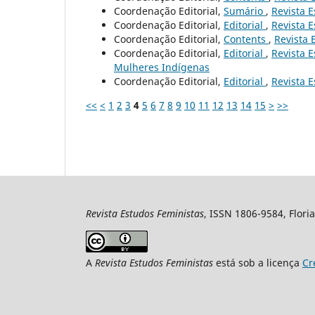
Coordenação Editorial,
Sumário
,
Revista E
Coordenação Editorial,
Editorial
,
Revista E
Coordenação Editorial,
Contents
,
Revista 
Coordenação Editorial,
Editorial
,
Revista E
Mulheres Indígenas
Coordenação Editorial,
Editorial
,
Revista E
<<
<
1
2
3
4
5
6
7
8
9
10
11
12
13
14
15
>
>>
Revista Estudos Feministas
, ISSN 1806-9584, Floria
A
Revista Estudos Feministas
está sob a licença
Cr