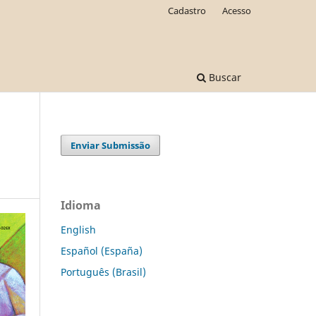
Cadastro
Acesso
Buscar
Enviar Submissão
Idioma
English
Español (España)
Português (Brasil)