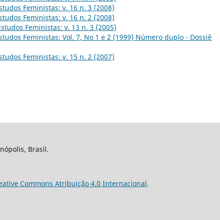
studos Feministas: v. 16 n. 3 (2008)
studos Feministas: v. 16 n. 2 (2008)
Estudos Feministas: v. 13 n. 3 (2005)
studos Feministas: Vol. 7, No 1 e 2 (1999) Número duplo - Dossiê
studos Feministas: v. 15 n. 2 (2007)
nópolis, Brasil.
eative Commons Atribuição 4.0 Internacional
.