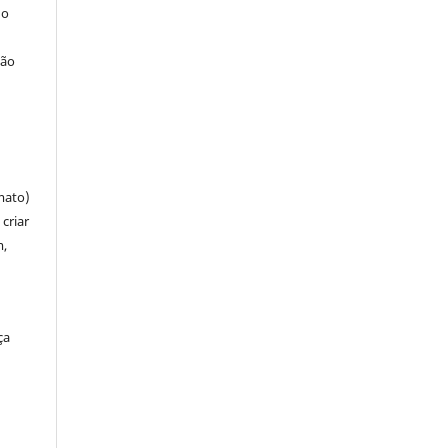
 o
ção
mato)
criar
m,
ça