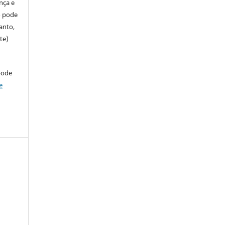
ença e
so pode
anto,
te)
pode
e