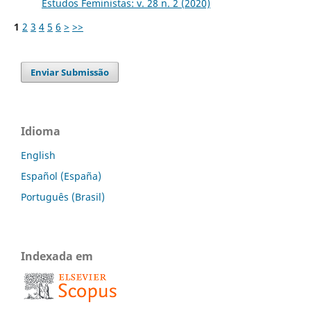
Estudos Feministas: v. 28 n. 2 (2020)
1
2
3
4
5
6
>
>>
Enviar Submissão
Idioma
English
Español (España)
Português (Brasil)
Indexada em