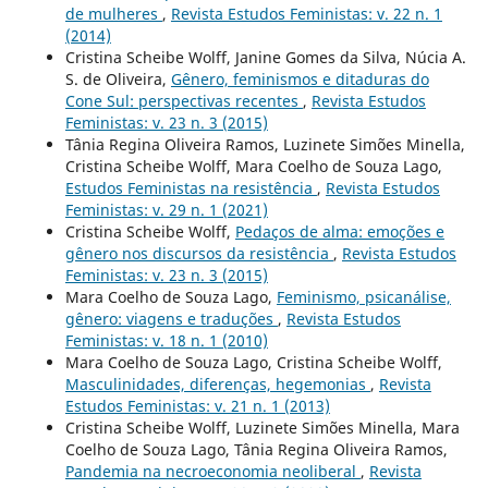
de mulheres
,
Revista Estudos Feministas: v. 22 n. 1
(2014)
Cristina Scheibe Wolff, Janine Gomes da Silva, Núcia A.
S. de Oliveira,
Gênero, feminismos e ditaduras do
Cone Sul: perspectivas recentes
,
Revista Estudos
Feministas: v. 23 n. 3 (2015)
Tânia Regina Oliveira Ramos, Luzinete Simões Minella,
Cristina Scheibe Wolff, Mara Coelho de Souza Lago,
Estudos Feministas na resistência
,
Revista Estudos
Feministas: v. 29 n. 1 (2021)
Cristina Scheibe Wolff,
Pedaços de alma: emoções e
gênero nos discursos da resistência
,
Revista Estudos
Feministas: v. 23 n. 3 (2015)
Mara Coelho de Souza Lago,
Feminismo, psicanálise,
gênero: viagens e traduções
,
Revista Estudos
Feministas: v. 18 n. 1 (2010)
Mara Coelho de Souza Lago, Cristina Scheibe Wolff,
Masculinidades, diferenças, hegemonias
,
Revista
Estudos Feministas: v. 21 n. 1 (2013)
Cristina Scheibe Wolff, Luzinete Simões Minella, Mara
Coelho de Souza Lago, Tânia Regina Oliveira Ramos,
Pandemia na necroeconomia neoliberal
,
Revista