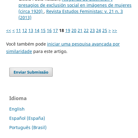
presagios de exclusión social en imágenes de mujeres
(circa 1920)
,
Revista Estudos Feministas: v. 21 n. 3
(2013)
<<
<
11
12
13
14
15
16
17
18
19
20
21
22
23
24
25
>
>>
Você também pode
iniciar uma pesquisa avançada por
similaridade
para este artigo.
Enviar Submissão
Idioma
English
Español (España)
Português (Brasil)