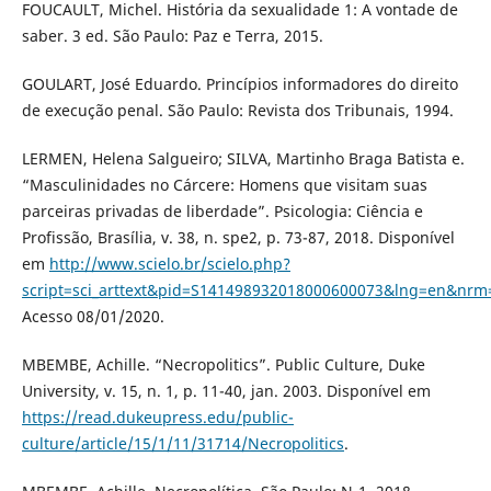
FOUCAULT, Michel. História da sexualidade 1: A vontade de
saber. 3 ed. São Paulo: Paz e Terra, 2015.
GOULART, José Eduardo. Princípios informadores do direito
de execução penal. São Paulo: Revista dos Tribunais, 1994.
LERMEN, Helena Salgueiro; SILVA, Martinho Braga Batista e.
“Masculinidades no Cárcere: Homens que visitam suas
parceiras privadas de liberdade”. Psicologia: Ciência e
Profissão, Brasília, v. 38, n. spe2, p. 73-87, 2018. Disponível
em
http://www.scielo.br/scielo.php?
script=sci_arttext&pid=S141498932018000600073&lng=en&nrm
Acesso 08/01/2020.
MBEMBE, Achille. “Necropolitics”. Public Culture, Duke
University, v. 15, n. 1, p. 11-40, jan. 2003. Disponível em
https://read.dukeupress.edu/public-
culture/article/15/1/11/31714/Necropolitics
.