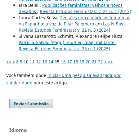
Iara Beleli,
Publicações feministas: velhos e novos
desafios
,
Revista Estudos Feministas: v. 21 n. 2 (2013)
Laura Cortés-Selva,
Tensões entre modelos femininas
na Espanha: a voz de Pilar Palomero em Las Niñas
,
Revista Estudos Feministas: v. 32 n. 3 (2024)
Silvana Lazzarotto Schmitt, Alexandre Felipe Fiuza,
Patrícia Galvão (Pagu): mulher, mãe, militante
,
Revista Estudos Feministas: v. 33 n. 1 (2025)
<<
<
8
9
10
11
12
13
14
15
16
17
18
19
20
21
22
>
>>
Você também pode
iniciar uma pesquisa avançada por
similaridade
para este artigo.
Enviar Submissão
Idioma