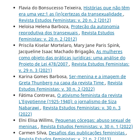
Flavia do Bonsucesso Teixeira,
Histórias que não têm
era uma vez:1 as (in)certezas da transexualidade
,
Revista Estudos Feministas: v. 20 n. 2 (2012)
Heloisa Helena Barboza,
Proteção da autonomia
reprodutiva dos transexuais
,
Revista Estudos
Feministas: v. 20 n. 2 (2012)
Priscila Kiselar Mortelaro, Mary Jane Paris Spink,
Jacqueline Isaac Machado Brigagão,
As mulheres
como objeto das práticas jurídicas: uma análise do
Projeto de Lei 478/2007
,
Revista Estudos Feministas:
v. 29 n. 3 (2021)
Karina Gomes Barbosa,
Ser-menina e a imagem de
Greta Thunberg na capa da revista Time
,
Revista
Estudos Feministas: v. 30 n. 2 (2022)
Fátima Contreras,
O ativismo feminista da revista
L’Egyptienne (1925-1940): o jornalismo de Siza
Nabarawi
,
Revista Estudos Feministas: v. 30 n. 3
(2022)
Elni Elisa Willms,
Pequenas cócegas: abuso sexual de
meninas
,
Revista Estudos Feministas: v. 30 n. 1 (2022)
Carmen Silva,
Desafios das publicações feministas
,
Revista Estudos Feministas: v. 21 n. 2 (2013)