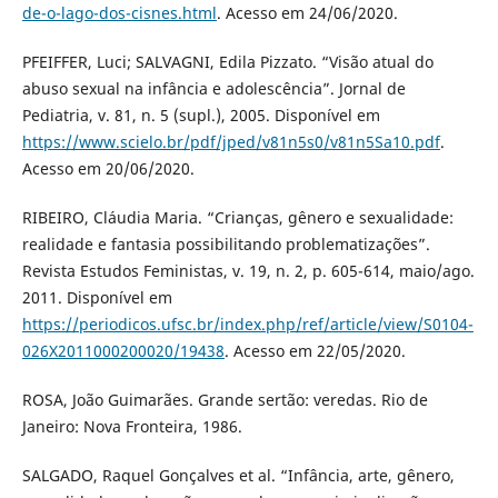
de-o-lago-dos-cisnes.html
. Acesso em 24/06/2020.
PFEIFFER, Luci; SALVAGNI, Edila Pizzato. “Visão atual do
abuso sexual na infância e adolescência”. Jornal de
Pediatria, v. 81, n. 5 (supl.), 2005. Disponível em
https://www.scielo.br/pdf/jped/v81n5s0/v81n5Sa10.pdf
.
Acesso em 20/06/2020.
RIBEIRO, Cláudia Maria. “Crianças, gênero e sexualidade:
realidade e fantasia possibilitando problematizações”.
Revista Estudos Feministas, v. 19, n. 2, p. 605-614, maio/ago.
2011. Disponível em
https://periodicos.ufsc.br/index.php/ref/article/view/S0104-
026X2011000200020/19438
. Acesso em 22/05/2020.
ROSA, João Guimarães. Grande sertão: veredas. Rio de
Janeiro: Nova Fronteira, 1986.
SALGADO, Raquel Gonçalves et al. “Infância, arte, gênero,