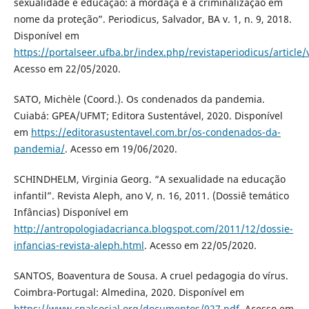
sexualidade e educação: a mordaça e a criminalização em
nome da proteção”. Periodicus, Salvador, BA v. 1, n. 9, 2018.
Disponível em
https://portalseer.ufba.br/index.php/revistaperiodicus/article
Acesso em 22/05/2020.
SATO, Michèle (Coord.). Os condenados da pandemia.
Cuiabá: GPEA/UFMT; Editora Sustentável, 2020. Disponível
em
https://editorasustentavel.com.br/os-condenados-da-
pandemia/
. Acesso em 19/06/2020.
SCHINDHELM, Virginia Georg. “A sexualidade na educação
infantil”. Revista Aleph, ano V, n. 16, 2011. (Dossiê temático
Infâncias) Disponível em
http://antropologiadacrianca.blogspot.com/2011/12/dossie-
infancias-revista-aleph.html
. Acesso em 22/05/2020.
SANTOS, Boaventura de Sousa. A cruel pedagogia do vírus.
Coimbra-Portugal: Almedina, 2020. Disponível em
https://www.cpalsocial.org/documentos/927.pdf
. Acesso em