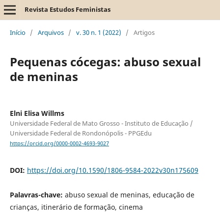
Revista Estudos Feministas
Início
/
Arquivos
/
v. 30 n. 1 (2022)
/
Artigos
Pequenas cócegas: abuso sexual
de meninas
Elni Elisa Willms
Universidade Federal de Mato Grosso - Instituto de Educação /
Universidade Federal de Rondonópolis - PPGEdu
https://orcid.org/0000-0002-4693-9027
DOI:
https://doi.org/10.1590/1806-9584-2022v30n175609
Palavras-chave:
abuso sexual de meninas, educação de
crianças, itinerário de formação, cinema