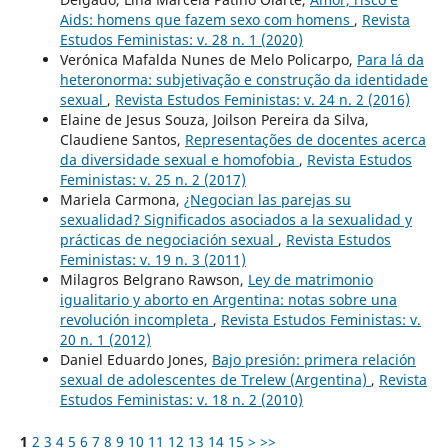
Aids: homens que fazem sexo com homens
,
Revista
Estudos Feministas: v. 28 n. 1 (2020)
Verónica Mafalda Nunes de Melo Policarpo,
Para lá da
heteronorma: subjetivação e construção da identidade
sexual
,
Revista Estudos Feministas: v. 24 n. 2 (2016)
Elaine de Jesus Souza, Joilson Pereira da Silva,
Claudiene Santos,
Representações de docentes acerca
da diversidade sexual e homofobia
,
Revista Estudos
Feministas: v. 25 n. 2 (2017)
Mariela Carmona,
¿Negocian las parejas su
sexualidad? Significados asociados a la sexualidad y
prácticas de negociación sexual
,
Revista Estudos
Feministas: v. 19 n. 3 (2011)
Milagros Belgrano Rawson,
Ley de matrimonio
igualitario y aborto en Argentina: notas sobre una
revolución incompleta
,
Revista Estudos Feministas: v.
20 n. 1 (2012)
Daniel Eduardo Jones,
Bajo presión: primera relación
sexual de adolescentes de Trelew (Argentina)
,
Revista
Estudos Feministas: v. 18 n. 2 (2010)
1
2
3
4
5
6
7
8
9
10
11
12
13
14
15
>
>>