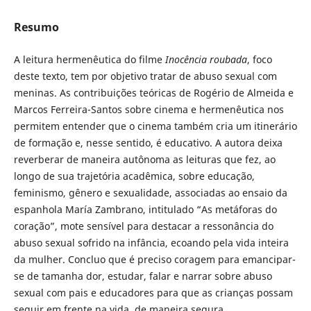
Resumo
A leitura hermenêutica do filme
Inocência roubada
, foco
deste texto, tem por objetivo tratar de abuso sexual com
meninas. As contribuições teóricas de Rogério de Almeida e
Marcos Ferreira-Santos sobre cinema e hermenêutica nos
permitem entender que o cinema também cria um itinerário
de formação e, nesse sentido, é educativo. A autora deixa
reverberar de maneira autônoma as leituras que fez, ao
longo de sua trajetória acadêmica, sobre educação,
feminismo, gênero e sexualidade, associadas ao ensaio da
espanhola María Zambrano, intitulado “As metáforas do
coração”, mote sensível para destacar a ressonância do
abuso sexual sofrido na infância, ecoando pela vida inteira
da mulher. Concluo que é preciso coragem para emancipar-
se de tamanha dor, estudar, falar e narrar sobre abuso
sexual com pais e educadores para que as crianças possam
seguir em frente na vida, de maneira segura.