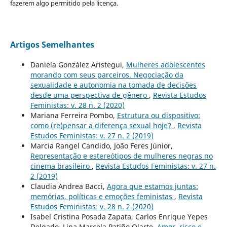
fazerem algo permitido pela licença.
Artigos Semelhantes
Daniela González Aristegui,
Mulheres adolescentes
morando com seus parceiros. Negociação da
sexualidade e autonomia na tomada de decisões
desde uma perspectiva de gênero
,
Revista Estudos
Feministas: v. 28 n. 2 (2020)
Mariana Ferreira Pombo,
Estrutura ou dispositivo:
como (re)pensar a diferença sexual hoje?
,
Revista
Estudos Feministas: v. 27 n. 2 (2019)
Marcia Rangel Candido, João Feres Júnior,
Representação e estereótipos de mulheres negras no
cinema brasileiro
,
Revista Estudos Feministas: v. 27 n.
2 (2019)
Claudia Andrea Bacci,
Agora que estamos juntas:
memórias, políticas e emoções feministas
,
Revista
Estudos Feministas: v. 28 n. 2 (2020)
Isabel Cristina Posada Zapata, Carlos Enrique Yepes
Delgado, Lina Marcela Patiño Olarte,
Amor, risco e