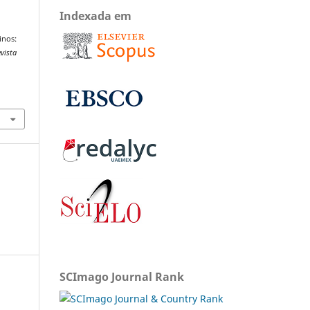
Indexada em
inos:
vista
SCImago Journal Rank