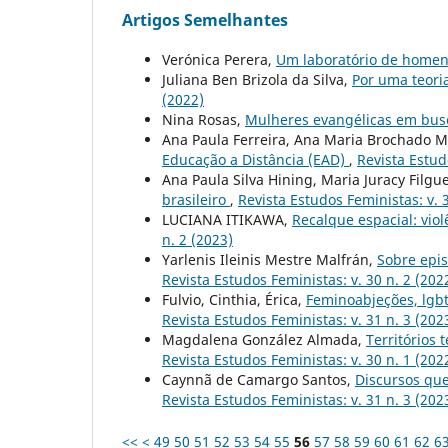
Artigos Semelhantes
Verónica Perera,
Um laboratório de homen
Juliana Ben Brizola da Silva,
Por uma teoria
(2022)
Nina Rosas,
Mulheres evangélicas em bus
Ana Paula Ferreira, Ana Maria Brochado
Educação a Distância (EAD)
,
Revista Estud
Ana Paula Silva Hining, Maria Juracy Filgu
brasileiro
,
Revista Estudos Feministas: v. 3
LUCIANA ITIKAWA,
Recalque espacial: vio
n. 2 (2023)
Yarlenis Ileinis Mestre Malfrán,
Sobre epi
Revista Estudos Feministas: v. 30 n. 2 (202
Fulvio, Cinthia, Érica,
Feminoabjeções, lgbt
Revista Estudos Feministas: v. 31 n. 3 (202
Magdalena González Almada,
Territórios 
Revista Estudos Feministas: v. 30 n. 1 (202
Caynnã de Camargo Santos,
Discursos que
Revista Estudos Feministas: v. 31 n. 3 (202
<<
<
49
50
51
52
53
54
55
56
57
58
59
60
61
62
6