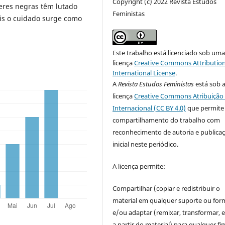
Copyright (c) 2022 Revista Estudos
eres negras têm lutado
Feministas
is o cuidado surge como
Este trabalho está licenciado sob um
licença
Creative Commons Attribution
International License
.
A
Revista Estudos Feministas
está sob 
licença
Creative Commons Atribuição 
Internacional (CC BY 4.0)
que permite
compartilhamento do trabalho com
reconhecimento de autoria e publica
inicial neste periódico.
A licença permite:
Compartilhar (copiar e redistribuir o
material em qualquer suporte ou for
e/ou adaptar (remixar, transformar, e 
a partir do material) para qualquer fi