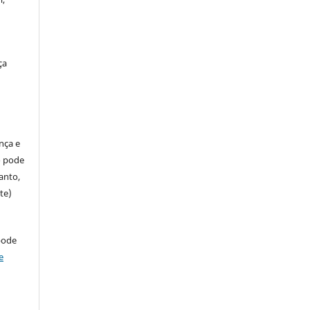
ça
ença e
so pode
anto,
te)
pode
e