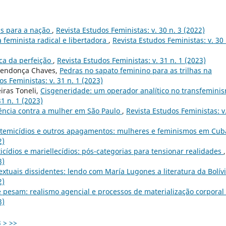
s para a nação
,
Revista Estudos Feministas: v. 30 n. 3 (2022)
 feminista radical e libertadora
,
Revista Estudos Feministas: v. 30 
ca da perfeição
,
Revista Estudos Feministas: v. 31 n. 1 (2023)
 Mendonça Chaves,
Pedras no sapato feminino para as trilhas na
os Feministas: v. 31 n. 1 (2023)
eiras Toneli,
Cisgeneridade: um operador analítico no transfemini
1 n. 1 (2023)
lência contra a mulher em São Paulo
,
Revista Estudos Feministas: v
stemicídios e outros apagamentos: mulheres e feminismos em Cu
2)
icídios e mariellecídios: pós-categorias para tensionar realidades
,
3)
textuais dissidentes: lendo com María Lugones a literatura da Bolív
2)
 pesam: realismo agencial e processos de materialização corporal
3)
3
>
>>