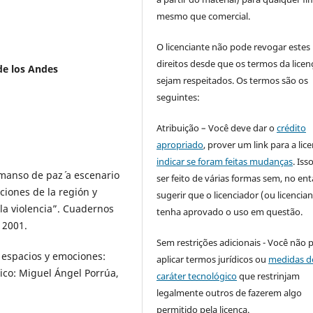
mesmo que comercial.
O licenciante não pode revogar estes
direitos desde que os termos da licen
de los Andes
sejam respeitados. Os termos são os
seguintes:
Atribuição – Você deve dar o
crédito
apropriado
, prover um link para a lic
indicar se foram feitas mudanças
. Is
emanso de paz´ a escenario
ser feito de várias formas sem, no ent
ciones de la región y
sugerir que o licenciador (ou licencian
la violencia”. Cuadernos
tenha aprovado o uso em questão.
 2001.
Sem restrições adicionais - Você não 
 espacios y emociones:
aplicar termos jurídicos ou
medidas d
ico: Miguel Ángel Porrúa,
caráter tecnológico
que restrinjam
legalmente outros de fazerem algo
permitido pela licença.