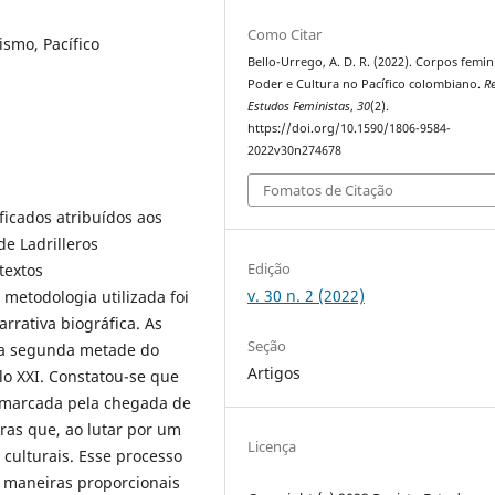
Como Citar
ismo, Pacífico
Bello-Urrego, A. D. R. (2022). Corpos femin
Poder e Cultura no Pacífico colombiano.
Re
Estudos Feministas
,
30
(2).
https://doi.org/10.1590/1806-9584-
2022v30n274678
Fomatos de Citação
ficados atribuídos aos
e Ladrilleros
Edição
textos
v. 30 n. 2 (2022)
metodologia utilizada foi
arrativa biográfica. As
Seção
da segunda metade do
Artigos
lo XXI. Constatou-se que
foi marcada pela chegada de
ras que, ao lutar por um
Licença
culturais. Esse processo
e maneiras proporcionais