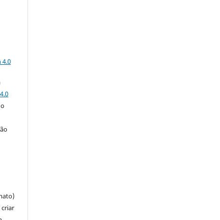
a
 4.0
a
4.0
 o
ção
mato)
criar
m,