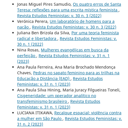
Jonas Miguel Pires Samudio,
Os quatro erros de Santa
Teresa: reflexões para uma escrita mística feminista
,
Revista Estudos Feministas: v. 30 n. 3 (2022)
Verónica Perera,
Um laboratório de homens para a
nação
,
Revista Estudos Feministas: v. 30 n. 3 (2022)
Juliana Ben Brizola da Silva,
Por uma teoria feminista
radical e libertadora
,
Revista Estudos Feministas: v.
30 n. 1 (2022)
Nina Rosas,
Mulheres evangélicas em busca da
perfeição
,
Revista Estudos Feministas: v. 31 n. 1
(2023)
Ana Paula Ferreira, Ana Maria Brochado Mendonça
Chaves,
Pedras no sapato feminino para as trilhas na
Educação a Distância (EAD)
,
Revista Estudos
Feministas: v. 31 n. 1 (2023)
Ana Paula Silva Hining, Maria Juracy Filgueiras Toneli,
Cisgeneridade: um operador analítico no
transfeminismo brasileiro
,
Revista Estudos
Feministas: v. 31 n. 1 (2023)
LUCIANA ITIKAWA,
Recalque espacial: violência contra
a mulher em São Paulo
,
Revista Estudos Feministas: v.
31 n. 2 (2023)