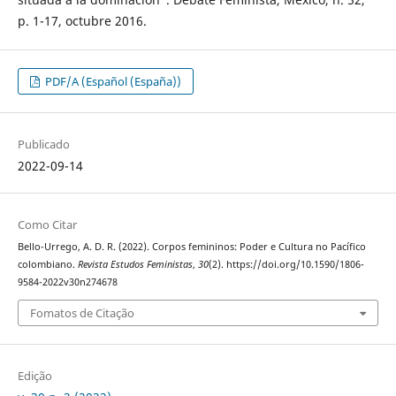
p. 1-17, octubre 2016.
PDF/A (Español (España))
Publicado
2022-09-14
Como Citar
Bello-Urrego, A. D. R. (2022). Corpos femininos: Poder e Cultura no Pacífico
colombiano.
Revista Estudos Feministas
,
30
(2). https://doi.org/10.1590/1806-
9584-2022v30n274678
Fomatos de Citação
Edição