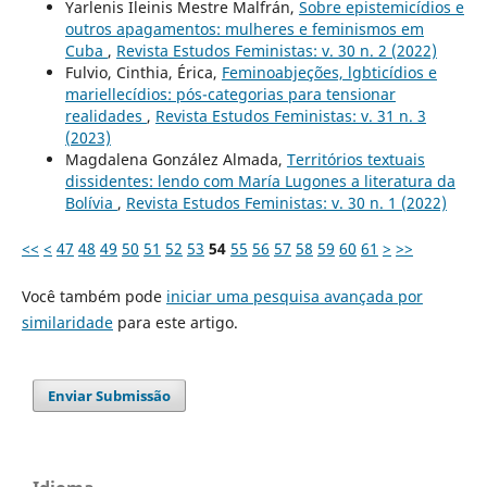
Yarlenis Ileinis Mestre Malfrán,
Sobre epistemicídios e
outros apagamentos: mulheres e feminismos em
Cuba
,
Revista Estudos Feministas: v. 30 n. 2 (2022)
Fulvio, Cinthia, Érica,
Feminoabjeções, lgbticídios e
mariellecídios: pós-categorias para tensionar
realidades
,
Revista Estudos Feministas: v. 31 n. 3
(2023)
Magdalena González Almada,
Territórios textuais
dissidentes: lendo com María Lugones a literatura da
Bolívia
,
Revista Estudos Feministas: v. 30 n. 1 (2022)
<<
<
47
48
49
50
51
52
53
54
55
56
57
58
59
60
61
>
>>
Você também pode
iniciar uma pesquisa avançada por
similaridade
para este artigo.
Enviar Submissão