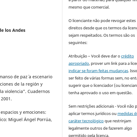
mesmo que comercial.
O licenciante não pode revogar estes
direitos desde que os termos da licen
de los Andes
sejam respeitados. Os termos são os
seguintes:
Atribuição – Você deve dar o
crédito
apropriado
, prover um link para a lic
indicar se foram feitas mudanças
. Is
emanso de paz´ a escenario
ser feito de várias formas sem, no ent
ciones de la región y
sugerir que o licenciador (ou licencian
la violencia”. Cuadernos
tenha aprovado o uso em questão.
 2001.
Sem restrições adicionais - Você não 
 espacios y emociones:
aplicar termos jurídicos ou
medidas d
ico: Miguel Ángel Porrúa,
caráter tecnológico
que restrinjam
legalmente outros de fazerem algo
permitido pela licença.