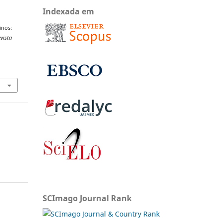
Indexada em
inos:
vista
SCImago Journal Rank