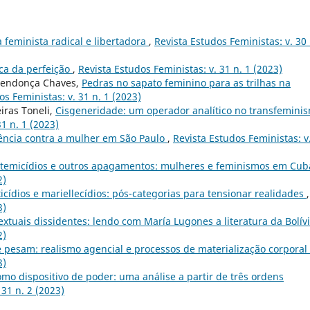
 feminista radical e libertadora
,
Revista Estudos Feministas: v. 30 
ca da perfeição
,
Revista Estudos Feministas: v. 31 n. 1 (2023)
 Mendonça Chaves,
Pedras no sapato feminino para as trilhas na
os Feministas: v. 31 n. 1 (2023)
eiras Toneli,
Cisgeneridade: um operador analítico no transfemini
1 n. 1 (2023)
lência contra a mulher em São Paulo
,
Revista Estudos Feministas: v
stemicídios e outros apagamentos: mulheres e feminismos em Cu
2)
icídios e mariellecídios: pós-categorias para tensionar realidades
,
3)
textuais dissidentes: lendo com María Lugones a literatura da Bolív
2)
 pesam: realismo agencial e processos de materialização corporal
3)
mo dispositivo de poder: uma análise a partir de três ordens
 31 n. 2 (2023)