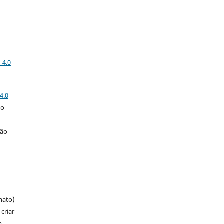
a
 4.0
a
4.0
 o
ção
mato)
criar
m,