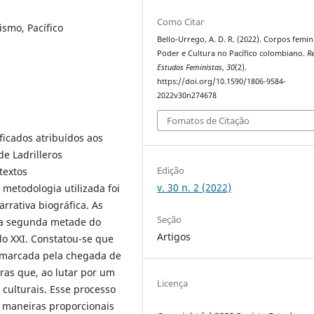
Como Citar
ismo, Pacífico
Bello-Urrego, A. D. R. (2022). Corpos femin
Poder e Cultura no Pacífico colombiano.
Re
Estudos Feministas
,
30
(2).
https://doi.org/10.1590/1806-9584-
2022v30n274678
Fomatos de Citação
ficados atribuídos aos
e Ladrilleros
Edição
textos
v. 30 n. 2 (2022)
metodologia utilizada foi
arrativa biográfica. As
Seção
da segunda metade do
Artigos
lo XXI. Constatou-se que
foi marcada pela chegada de
ras que, ao lutar por um
Licença
culturais. Esse processo
e maneiras proporcionais