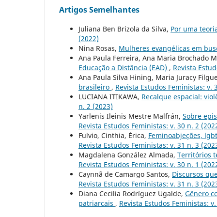
Artigos Semelhantes
Juliana Ben Brizola da Silva,
Por uma teoria
(2022)
Nina Rosas,
Mulheres evangélicas em bus
Ana Paula Ferreira, Ana Maria Brochado
Educação a Distância (EAD)
,
Revista Estud
Ana Paula Silva Hining, Maria Juracy Filgu
brasileiro
,
Revista Estudos Feministas: v. 3
LUCIANA ITIKAWA,
Recalque espacial: vio
n. 2 (2023)
Yarlenis Ileinis Mestre Malfrán,
Sobre epi
Revista Estudos Feministas: v. 30 n. 2 (202
Fulvio, Cinthia, Érica,
Feminoabjeções, lgbt
Revista Estudos Feministas: v. 31 n. 3 (202
Magdalena González Almada,
Territórios 
Revista Estudos Feministas: v. 30 n. 1 (202
Caynnã de Camargo Santos,
Discursos que
Revista Estudos Feministas: v. 31 n. 3 (202
Diana Cecilia Rodríguez Ugalde,
Gênero co
patriarcais
,
Revista Estudos Feministas: v.