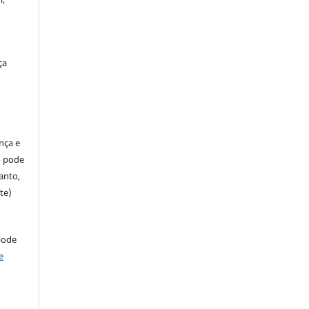
ça
ença e
so pode
anto,
te)
pode
e