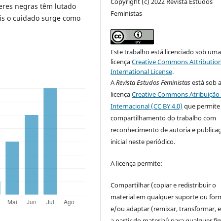
Copyright (c) 2022 Revista Estudos
eres negras têm lutado
Feministas
is o cuidado surge como
Este trabalho está licenciado sob um
licença
Creative Commons Attribution
International License
.
A
Revista Estudos Feministas
está sob 
licença
Creative Commons Atribuição 
Internacional (CC BY 4.0)
que permite
compartilhamento do trabalho com
reconhecimento de autoria e publica
inicial neste periódico.
A licença permite:
Compartilhar (copiar e redistribuir o
material em qualquer suporte ou for
e/ou adaptar (remixar, transformar, e 
a partir do material) para qualquer fi