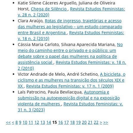
Katie Silene Cáceres Arguello, Juliana de Oliveira
Horst,
Chega de Silêncio
,
Revista Estudos Feministas:
v. 28 n. 2 (2020)
Clara Araújo,
Rotas de ingresso, trajetórias e acesso
das mulheres ao legislativo – um estudo comparado
entre Brasil e Argentina
,
Revista Estudos Feministas:
v. 18 n. 2 (2010)
Cássia Maria Carloto, Silvana Aparecida Mariana,
No
meio do caminho entre o privado e o público: um
debate sobre o papel das mulheres na política de
assistência social
,
Revista Estudos Feministas: v. 18 n.
2 (2010)
Victor Andrade de Melo, André Schetino,
A bicicleta, o
ciclismo e as mulheres na transição dos séculos XIX e
XX
,
Revista Estudos Feministas: v. 17 n. 1 (2009)
Laís Patrocino, Paula Bevilacqua,
Autonomia e
submissão na autoexposição digital e na exposição
violenta de mulheres
,
Revista Estudos Feministas: v.
31 n. 3 (2023)
<<
<
8
9
10
11
12
13
14
15
16
17
18
19
20
21
22
>
>>