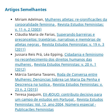
Artigos Semelhantes
Miriam Adelman,
Mulheres atletas: re-significações da
corporalidade feminina
,
Revista Estudos Feministas:
v. 11 n. 2 (2003)
Cláudia Maria de Farias,
Superando barreiras e
preconceitos: trajetórias, narrativas e memórias de
atletas negras
,
Revista Estudos Feministas: v. 19 n. 3
(2011)
Jussara Reis Prá, Léa Epping,
Cidadania e feminismo
no reconhecimento dos direitos humanos das
mulheres
,
Revista Estudos Feministas: v. 20 n. 1
(2012)
Márcia Santana Tavares,
Roda de Conversa entre
Mulheres: Denúncias Sobrea Lei Maria Da Penha e
Descrença na Justiça
,
Revista Estudos Feministas: v.
23 n. 2 (2015)
Teresa Joaquim,
EX-ÆQUO: contributo decisivo para
um campo de estudos em Portugal
,
Revista Estudos
Feministas: Vol. 12, ano 2004, Número especial -
Publicações Feministas