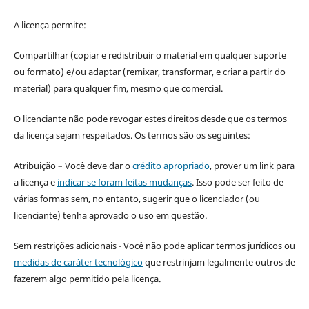
A licença permite:
Compartilhar (copiar e redistribuir o material em qualquer suporte
ou formato) e/ou adaptar (remixar, transformar, e criar a partir do
material) para qualquer fim, mesmo que comercial.
O licenciante não pode revogar estes direitos desde que os termos
da licença sejam respeitados. Os termos são os seguintes:
Atribuição – Você deve dar o
crédito apropriado
, prover um link para
a licença e
indicar se foram feitas mudanças
. Isso pode ser feito de
várias formas sem, no entanto, sugerir que o licenciador (ou
licenciante) tenha aprovado o uso em questão.
Sem restrições adicionais - Você não pode aplicar termos jurídicos ou
medidas de caráter tecnológico
que restrinjam legalmente outros de
fazerem algo permitido pela licença.