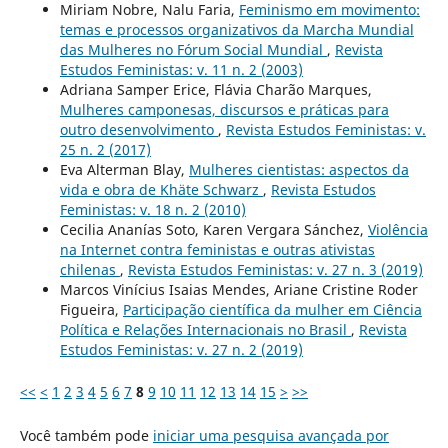
Miriam Nobre, Nalu Faria,
Feminismo em movimento:
temas e processos organizativos da Marcha Mundial
das Mulheres no Fórum Social Mundial
,
Revista
Estudos Feministas: v. 11 n. 2 (2003)
Adriana Samper Erice, Flávia Charão Marques,
Mulheres camponesas, discursos e práticas para
outro desenvolvimento
,
Revista Estudos Feministas: v.
25 n. 2 (2017)
Eva Alterman Blay,
Mulheres cientistas: aspectos da
vida e obra de Khäte Schwarz
,
Revista Estudos
Feministas: v. 18 n. 2 (2010)
Cecilia Ananías Soto, Karen Vergara Sánchez,
Violência
na Internet contra feministas e outras ativistas
chilenas
,
Revista Estudos Feministas: v. 27 n. 3 (2019)
Marcos Vinícius Isaias Mendes, Ariane Cristine Roder
Figueira,
Participação científica da mulher em Ciência
Política e Relações Internacionais no Brasil
,
Revista
Estudos Feministas: v. 27 n. 2 (2019)
<<
<
1
2
3
4
5
6
7
8
9
10
11
12
13
14
15
>
>>
Você também pode
iniciar uma pesquisa avançada por