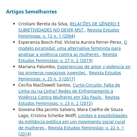
Artigos Semelhantes
Cristiani Bereta da Silva,
RELAÇÕES DE GÊNERO E
SUBJETIVIDADES NO DEVIR MST
,
Revista Estudos
Feministas: v. 12 n. 1 (2004)
Esperanza Bosch-Fiol, Victoria Aurora Ferrer-Perez,
O
modelo piramidal: uma alternativa feminista para
analisar a violência contra as mulheres
,
Revista
Estudos Feministas: v. 27 n. 2 (2019)
Mariana Palumbo,
Experiencias de amor y violencia en
los primeros noviazgos juveniles
,
Revista Estudos
Feministas: v. 25 n. 3 (2017)
Cecília MacDowell Santos,
Curto-Circuito, Falta de
Linha ou na Linha? Redes de Enfrentamento à
Violência Contra Mulheres em São Paulo
,
Revista
Estudos Feministas: v. 23 n. 2 (2015)
Giovana Ilka Jacinto Salvaro, Mara Coelho de Souza
Lago, Cristina Scheibe Wolff,
Limites e possibilidades
da militância política em um movimento social rural
de mulheres
,
Revista Estudos Feministas: v. 22 n. 1
(2014)