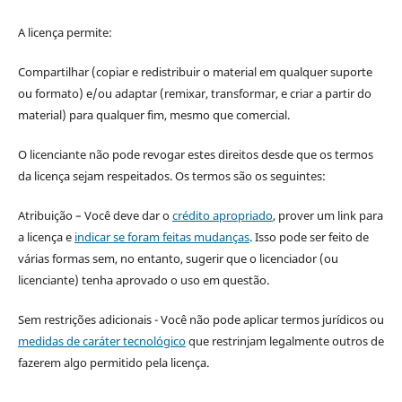
A licença permite:
Compartilhar (copiar e redistribuir o material em qualquer suporte
ou formato) e/ou adaptar (remixar, transformar, e criar a partir do
material) para qualquer fim, mesmo que comercial.
O licenciante não pode revogar estes direitos desde que os termos
da licença sejam respeitados. Os termos são os seguintes:
Atribuição – Você deve dar o
crédito apropriado
, prover um link para
a licença e
indicar se foram feitas mudanças
. Isso pode ser feito de
várias formas sem, no entanto, sugerir que o licenciador (ou
licenciante) tenha aprovado o uso em questão.
Sem restrições adicionais - Você não pode aplicar termos jurídicos ou
medidas de caráter tecnológico
que restrinjam legalmente outros de
fazerem algo permitido pela licença.