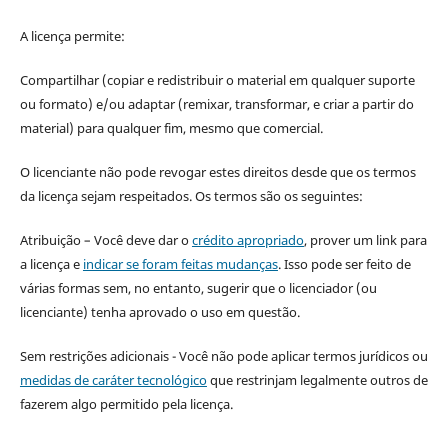
A licença permite:
Compartilhar (copiar e redistribuir o material em qualquer suporte
ou formato) e/ou adaptar (remixar, transformar, e criar a partir do
material) para qualquer fim, mesmo que comercial.
O licenciante não pode revogar estes direitos desde que os termos
da licença sejam respeitados. Os termos são os seguintes:
Atribuição – Você deve dar o
crédito apropriado
, prover um link para
a licença e
indicar se foram feitas mudanças
. Isso pode ser feito de
várias formas sem, no entanto, sugerir que o licenciador (ou
licenciante) tenha aprovado o uso em questão.
Sem restrições adicionais - Você não pode aplicar termos jurídicos ou
medidas de caráter tecnológico
que restrinjam legalmente outros de
fazerem algo permitido pela licença.