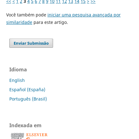
<<
<
1
2
3
4
5
6
7
8
9
10
11
12
13
14
15
>
>>
Você também pode
iniciar uma pesquisa avançada por
similaridade
para este artigo.
Enviar Submissão
Idioma
English
Español (España)
Português (Brasil)
Indexada em