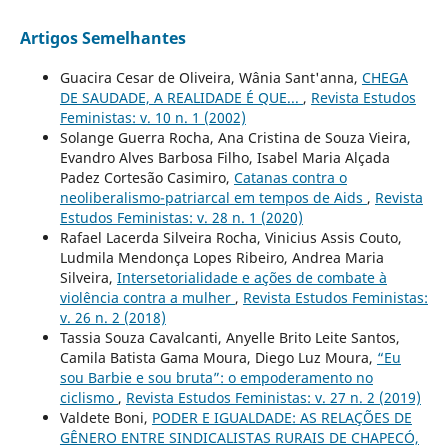
Artigos Semelhantes
Guacira Cesar de Oliveira, Wânia Sant'anna,
CHEGA
DE SAUDADE, A REALIDADE É QUE...
,
Revista Estudos
Feministas: v. 10 n. 1 (2002)
Solange Guerra Rocha, Ana Cristina de Souza Vieira,
Evandro Alves Barbosa Filho, Isabel Maria Alçada
Padez Cortesão Casimiro,
Catanas contra o
neoliberalismo-patriarcal em tempos de Aids
,
Revista
Estudos Feministas: v. 28 n. 1 (2020)
Rafael Lacerda Silveira Rocha, Vinicius Assis Couto,
Ludmila Mendonça Lopes Ribeiro, Andrea Maria
Silveira,
Intersetorialidade e ações de combate à
violência contra a mulher
,
Revista Estudos Feministas:
v. 26 n. 2 (2018)
Tassia Souza Cavalcanti, Anyelle Brito Leite Santos,
Camila Batista Gama Moura, Diego Luz Moura,
“Eu
sou Barbie e sou bruta”: o empoderamento no
ciclismo
,
Revista Estudos Feministas: v. 27 n. 2 (2019)
Valdete Boni,
PODER E IGUALDADE: AS RELAÇÕES DE
GÊNERO ENTRE SINDICALISTAS RURAIS DE CHAPECÓ,