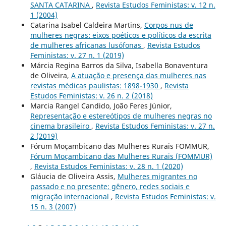
SANTA CATARINA
,
Revista Estudos Feministas: v. 12 n.
1 (2004)
Catarina Isabel Caldeira Martins,
Corpos nus de
mulheres negras: eixos poéticos e políticos da escrita
de mulheres africanas lusófonas
,
Revista Estudos
Feministas: v. 27 n. 1 (2019)
Márcia Regina Barros da Silva, Isabella Bonaventura
de Oliveira,
A atuação e presença das mulheres nas
revistas médicas paulistas: 1898-1930
,
Revista
Estudos Feministas: v. 26 n. 2 (2018)
Marcia Rangel Candido, João Feres Júnior,
Representação e estereótipos de mulheres negras no
cinema brasileiro
,
Revista Estudos Feministas: v. 27 n.
2 (2019)
Fórum Moçambicano das Mulheres Rurais FOMMUR,
Fórum Moçambicano das Mulheres Rurais (FOMMUR)
,
Revista Estudos Feministas: v. 28 n. 1 (2020)
Gláucia de Oliveira Assis,
Mulheres migrantes no
passado e no presente: gênero, redes sociais e
migração internacional
,
Revista Estudos Feministas: v.
15 n. 3 (2007)