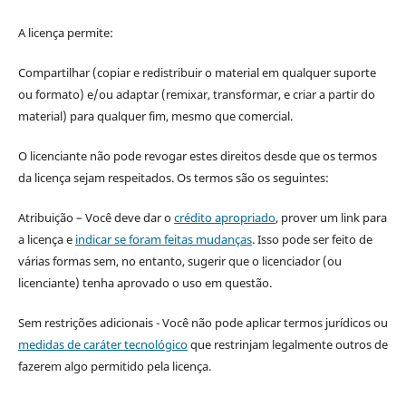
A licença permite:
Compartilhar (copiar e redistribuir o material em qualquer suporte
ou formato) e/ou adaptar (remixar, transformar, e criar a partir do
material) para qualquer fim, mesmo que comercial.
O licenciante não pode revogar estes direitos desde que os termos
da licença sejam respeitados. Os termos são os seguintes:
Atribuição – Você deve dar o
crédito apropriado
, prover um link para
a licença e
indicar se foram feitas mudanças
. Isso pode ser feito de
várias formas sem, no entanto, sugerir que o licenciador (ou
licenciante) tenha aprovado o uso em questão.
Sem restrições adicionais - Você não pode aplicar termos jurídicos ou
medidas de caráter tecnológico
que restrinjam legalmente outros de
fazerem algo permitido pela licença.