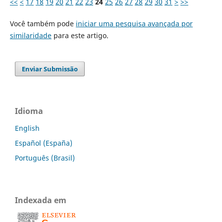
<<
<
17
18
19
20
21
22
23
24
25
26
27
28
29
30
31
>
>>
Você também pode
iniciar uma pesquisa avançada por
similaridade
para este artigo.
Enviar Submissão
Idioma
English
Español (España)
Português (Brasil)
Indexada em