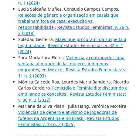
n. 1 (2024)
Lucía Saldaña Muñoz, Consuelo Campos Campos,
Relações de gênero e organização em casais que
trabalham fora de casa: execução vs.
responsabilidade
,
Revista Estudos Feministas: v. 26 n.
2 (2018)
Soledad Gesteira,
Mães que procuram: da suspeita à
legitimidade
,
Revista Estudos Feministas: v. 32 n. 1
(2024)
Sara María Lara Flores,
Violencia y contrapoder: una
ventana al mundo de las mujeres indígenas
migrantes, en México
,
Revista Estudos Feministas: v.
11 n. 2 (2003)
Mônica Caicedo Roa, Lourdes Maria Bandeira, Ricardo
Carlos Cordeiro,
Femicídio e Feminicídio: discutindo e
ampliando os conceitos
,
Revista Estudos Feministas:
v. 30 n. 3 (2022)
Mariane da Silva Pisani, Julia Hang, Verónica Moreira ,
Violências de gênero e ativismo de jogadoras de
futebol na Argentina e no Brasil
,
Revista Estudos
Feministas: v. 33 n. 2 (2025)