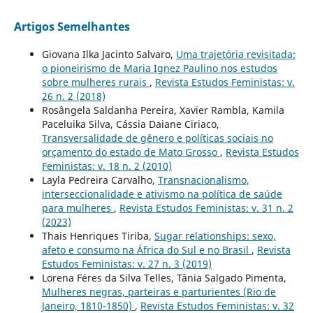
Artigos Semelhantes
Giovana Ilka Jacinto Salvaro,
Uma trajetória revisitada:
o pioneirismo de Maria Ignez Paulino nos estudos
sobre mulheres rurais
,
Revista Estudos Feministas: v.
26 n. 2 (2018)
Rosângela Saldanha Pereira, Xavier Rambla, Kamila
Paceluika Silva, Cássia Daiane Ciriaco,
Transversalidade de gênero e políticas sociais no
orçamento do estado de Mato Grosso
,
Revista Estudos
Feministas: v. 18 n. 2 (2010)
Layla Pedreira Carvalho,
Transnacionalismo,
interseccionalidade e ativismo na política de saúde
para mulheres
,
Revista Estudos Feministas: v. 31 n. 2
(2023)
Thais Henriques Tiriba,
Sugar relationships: sexo,
afeto e consumo na África do Sul e no Brasil
,
Revista
Estudos Feministas: v. 27 n. 3 (2019)
Lorena Féres da Silva Telles, Tânia Salgado Pimenta,
Mulheres negras, parteiras e parturientes (Rio de
Janeiro, 1810-1850)
,
Revista Estudos Feministas: v. 32