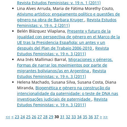
Revista Estudos Feministas: v. 19 n. 1 (2011)
Lina Alves Arruda, Maria de Fátima Morethy Couto,
Ativismo artístico: engajamento político e questões de
gênero na obra de Barbara Kruger
,
Revista Estudos
Feministas: v. 19 n. 2 (2011)
Belén Blázquez Vilaplana,
Presente y futuro de la
igualdad con perspectiva de género en el Marco de la
UE tras la Presidencia Española: un antes y un
después del Plan de Trabajo 2006-2010
,
Revista
Estudos Feministas: v. 19 n. 3 (2011)
Ana Inés Mallimaci Barral,
Migraciones y géneros.
Formas de narrar los movimientos por parte de
migrantes bolivianos/as en Argentina
,
Revista
Estudos Feministas: v. 19 n. 3 (2011)
Helena Machado, Susana Silva, Susana Costa, Diana
Miranda,
Biogenética e género na construção da
intencionalidade da paternidade: o teste de DNA nas
investigações judiciais de paternidade
,
Revista
Estudos Feministas: v. 19 n. 3 (2011)
<<
<
23
24
25
26
27
28
29
30
31
32
33
34
35
36
37
>
>>