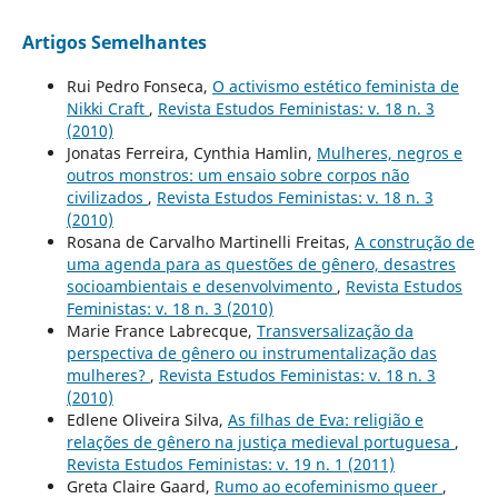
Artigos Semelhantes
Rui Pedro Fonseca,
O activismo estético feminista de
Nikki Craft
,
Revista Estudos Feministas: v. 18 n. 3
(2010)
Jonatas Ferreira, Cynthia Hamlin,
Mulheres, negros e
outros monstros: um ensaio sobre corpos não
civilizados
,
Revista Estudos Feministas: v. 18 n. 3
(2010)
Rosana de Carvalho Martinelli Freitas,
A construção de
uma agenda para as questões de gênero, desastres
socioambientais e desenvolvimento
,
Revista Estudos
Feministas: v. 18 n. 3 (2010)
Marie France Labrecque,
Transversalização da
perspectiva de gênero ou instrumentalização das
mulheres?
,
Revista Estudos Feministas: v. 18 n. 3
(2010)
Edlene Oliveira Silva,
As filhas de Eva: religião e
relações de gênero na justiça medieval portuguesa
,
Revista Estudos Feministas: v. 19 n. 1 (2011)
Greta Claire Gaard,
Rumo ao ecofeminismo queer
,