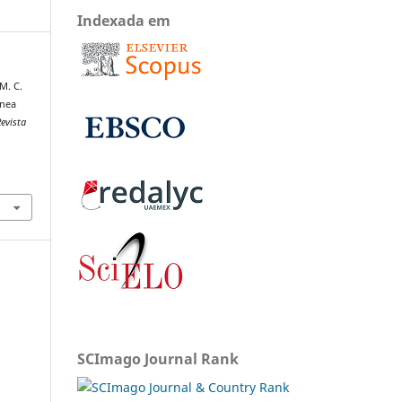
Indexada em
M. C.
ânea
evista
SCImago Journal Rank