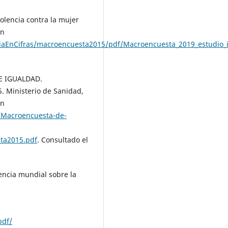
lencia contra la mujer
en
nciaEnCifras/macroencuesta2015/pdf/Macroencuesta_2019_estudio_i
E IGUALDAD.
. Ministerio de Sanidad,
en
/Macroencuesta-de-
ta2015.pdf
. Consultado el
ncia mundial sobre la
pdf/