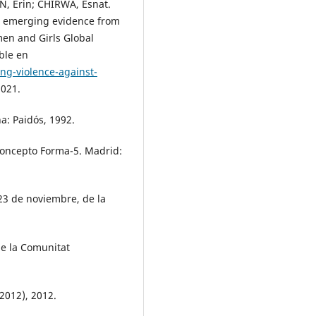
N, Erin; CHIRWA, Esnat.
s: emerging evidence from
en and Girls Global
ble en
g-violence-against-
2021.
a: Paidós, 1992.
oncepto Forma-5. Madrid:
23 de noviembre, de la
de la Comunitat
/2012), 2012.