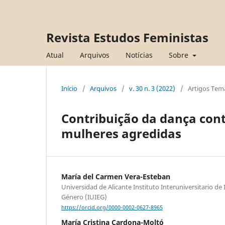
Revista Estudos Feministas
Atual
Arquivos
Notícias
Sobre
Início
/
Arquivos
/
v. 30 n. 3 (2022)
/
Artigos Tem
Contribuição da dança con
mulheres agredidas
María del Carmen Vera-Esteban
Universidad de Alicante Instituto Interuniversitario de
Género (IUIEG)
https://orcid.org/0000-0002-0627-8965
María Cristina Cardona-Moltó