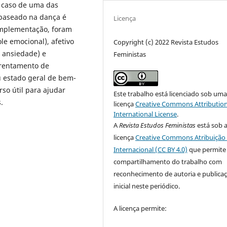
m caso de uma das
 baseado na dança é
Licença
implementação, foram
le emocional), afetivo
Copyright (c) 2022 Revista Estudos
a ansiedade) e
Feministas
frentamento de
 estado geral de bem-
so útil para ajudar
Este trabalho está licenciado sob um
.
licença
Creative Commons Attribution
International License
.
A
Revista Estudos Feministas
está sob 
licença
Creative Commons Atribuição 
Internacional (CC BY 4.0)
que permite
compartilhamento do trabalho com
reconhecimento de autoria e publica
inicial neste periódico.
A licença permite: