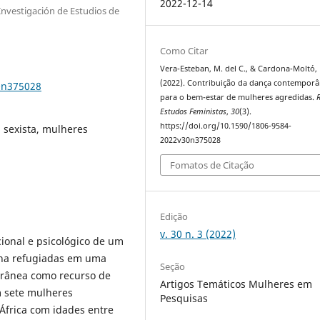
2022-12-14
 Investigación de Estudios de
Como Citar
Vera-Esteban, M. del C., & Cardona-Moltó, 
(2022). Contribuição da dança contempor
0n375028
para o bem-estar de mulheres agredidas.
R
Estudos Feministas
,
30
(3).
https://doi.org/10.1590/1806-9584-
a sexista, mulheres
2022v30n375028
Fomatos de Citação
Edição
v. 30 n. 3 (2022)
ional e psicológico de um
ina refugiadas em uma
Seção
orânea como recurso de
Artigos Temáticos Mulheres em
m sete mulheres
Pesquisas
África com idades entre