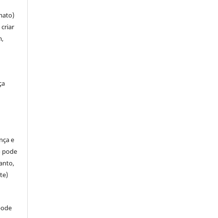
mato)
criar
m,
ça
ença e
so pode
anto,
te)
pode