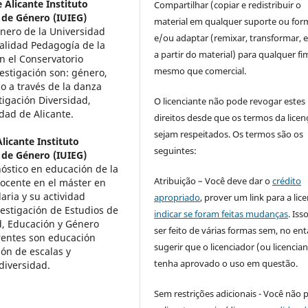
 Alicante Instituto
Compartilhar (copiar e redistribuir o
s de Género (IUIEG)
material em qualquer suporte ou for
énero de la Universidad
e/ou adaptar (remixar, transformar, e 
ialidad Pedagogía de la
a partir do material) para qualquer fi
 el Conservatorio
mesmo que comercial.
estigación son: género,
o a través de la danza
igación Diversidad,
O licenciante não pode revogar estes
dad de Alicante.
direitos desde que os termos da licen
sejam respeitados. Os termos são os
licante Instituto
seguintes:
s de Género (IUIEG)
óstico en educación de la
Atribuição – Você deve dar o
crédito
docente en el máster en
ria y su actividad
apropriado
, prover um link para a lic
vestigación de Estudios de
indicar se foram feitas mudanças
. Is
d, Educación y Género
ser feito de várias formas sem, no ent
erentes son educación
sugerir que o licenciador (ou licencian
ión de escalas y
tenha aprovado o uso em questão.
 diversidad.
Sem restrições adicionais - Você não 