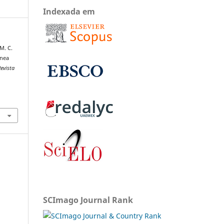
Indexada em
M. C.
ânea
evista
SCImago Journal Rank