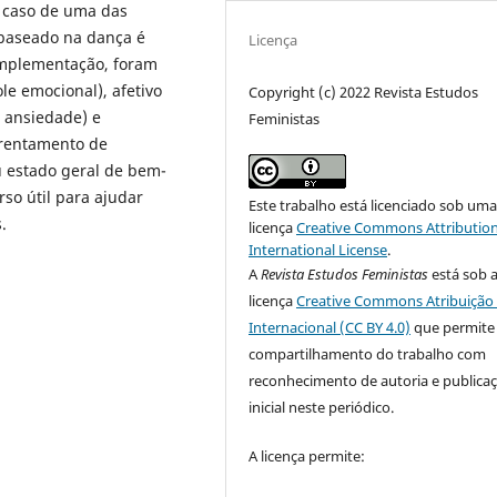
m caso de uma das
 baseado na dança é
Licença
implementação, foram
le emocional), afetivo
Copyright (c) 2022 Revista Estudos
a ansiedade) e
Feministas
frentamento de
 estado geral de bem-
so útil para ajudar
Este trabalho está licenciado sob um
.
licença
Creative Commons Attribution
International License
.
A
Revista Estudos Feministas
está sob 
licença
Creative Commons Atribuição 
Internacional (CC BY 4.0)
que permite
compartilhamento do trabalho com
reconhecimento de autoria e publica
inicial neste periódico.
A licença permite: