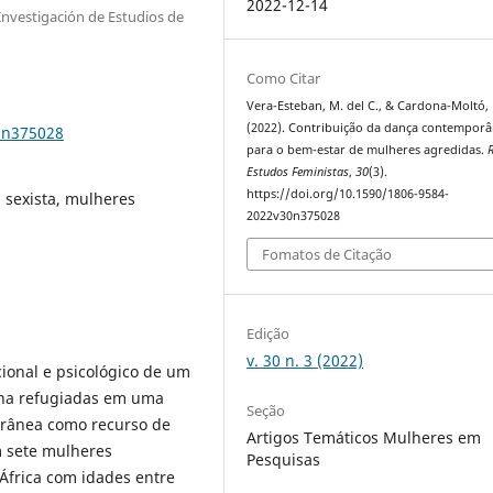
2022-12-14
 Investigación de Estudios de
Como Citar
Vera-Esteban, M. del C., & Cardona-Moltó, 
(2022). Contribuição da dança contempor
0n375028
para o bem-estar de mulheres agredidas.
R
Estudos Feministas
,
30
(3).
https://doi.org/10.1590/1806-9584-
a sexista, mulheres
2022v30n375028
Fomatos de Citação
Edição
v. 30 n. 3 (2022)
ional e psicológico de um
ina refugiadas em uma
Seção
orânea como recurso de
Artigos Temáticos Mulheres em
m sete mulheres
Pesquisas
África com idades entre