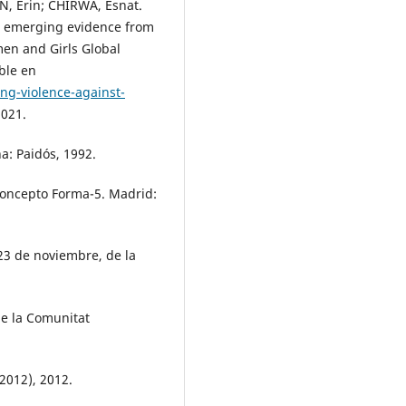
N, Erin; CHIRWA, Esnat.
s: emerging evidence from
en and Girls Global
ble en
g-violence-against-
2021.
a: Paidós, 1992.
oncepto Forma-5. Madrid:
23 de noviembre, de la
de la Comunitat
/2012), 2012.