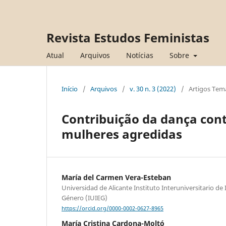
Revista Estudos Feministas
Atual
Arquivos
Notícias
Sobre
Início
/
Arquivos
/
v. 30 n. 3 (2022)
/
Artigos Tem
Contribuição da dança con
mulheres agredidas
María del Carmen Vera-Esteban
Universidad de Alicante Instituto Interuniversitario de
Género (IUIEG)
https://orcid.org/0000-0002-0627-8965
María Cristina Cardona-Moltó