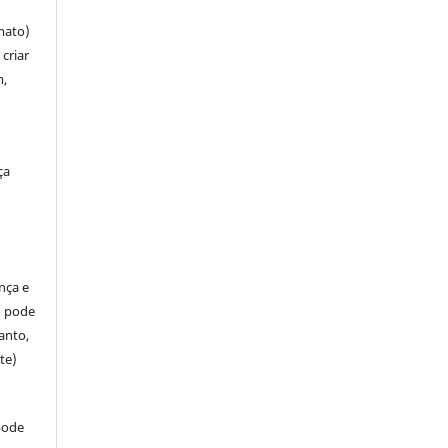
mato)
criar
m,
ça
ença e
so pode
anto,
te)
pode