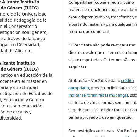
 Alicante Instituto
Compartilhar (copiar e redistribuir o
s de Género (IUIEG)
material em qualquer suporte ou for
énero de la Universidad
e/ou adaptar (remixar, transformar, e 
ialidad Pedagogía de la
a partir do material) para qualquer fi
 el Conservatorio
mesmo que comercial.
estigación son: género,
o a través de la danza
igación Diversidad,
O licenciante não pode revogar estes
dad de Alicante.
direitos desde que os termos da licen
sejam respeitados. Os termos são os
licante Instituto
seguintes:
s de Género (IUIEG)
óstico en educación de la
Atribuição – Você deve dar o
crédito
docente en el máster en
ria y su actividad
apropriado
, prover um link para a lic
vestigación de Estudios de
indicar se foram feitas mudanças
. Is
d, Educación y Género
ser feito de várias formas sem, no ent
erentes son educación
sugerir que o licenciador (ou licencian
ión de escalas y
tenha aprovado o uso em questão.
 diversidad.
Sem restrições adicionais - Você não 