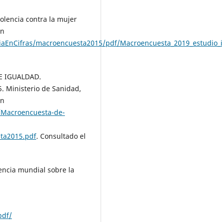
lencia contra la mujer
en
nciaEnCifras/macroencuesta2015/pdf/Macroencuesta_2019_estudio_i
E IGUALDAD.
. Ministerio de Sanidad,
en
/Macroencuesta-de-
ta2015.pdf
. Consultado el
ncia mundial sobre la
pdf/