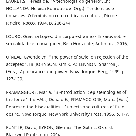
LAURETIS, Teresa de. “A tecnologia do gênero”. In:
HOLLANDA, Heloísa Buarque de (Org.). Tendências e
impasses. O feminismo como crítica da cultura. Rio de
Janeiro: Rocco, 1994. p. 206-244.
LOURO, Guacira Lopes. Um corpo estranho - Ensaios sobre
sexualidade e teoria queer. Belo Horizonte: Autêntica, 2016.
O’NEAL, Gwendolyn. “The power of style: on rejection of the
accepted”. In: JOHNSON, Kim K. P.; LENNON, Sharron J.
(Eds.). Appearance and power. Nova Iorque: Berg, 1999. p.
127-139.
PRAMAGGIORE, Maria. “Bi-ntroduction I: epistemologies of
the fence”. In: HALL, Donald E.; PRAMAGGIORE, Maria (Eds.).
Representing bisexualities - Subjects and cultures of fluid
desire. Nova Iorque: New York University Press, 1996. p. 1-7.
PUNTER, David; BYRON, Glennis. The Gothic. Oxford:
Blackwell Publishing, 2004.