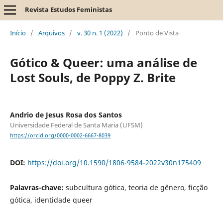
Revista Estudos Feministas
Início
/
Arquivos
/
v. 30 n. 1 (2022)
/
Ponto de Vista
Gótico & Queer: uma análise de
Lost Souls, de Poppy Z. Brite
Andrio de Jesus Rosa dos Santos
Universidade Federal de Santa Maria (UFSM)
https://orcid.org/0000-0002-6667-8039
DOI:
https://doi.org/10.1590/1806-9584-2022v30n175409
Palavras-chave:
subcultura gótica, teoria de gênero, ficção
gótica, identidade queer