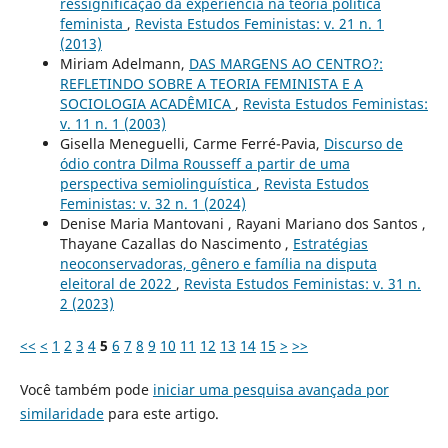
ressignificação da experiência na teoria política
feminista
,
Revista Estudos Feministas: v. 21 n. 1
(2013)
Miriam Adelmann,
DAS MARGENS AO CENTRO?:
REFLETINDO SOBRE A TEORIA FEMINISTA E A
SOCIOLOGIA ACADÊMICA
,
Revista Estudos Feministas:
v. 11 n. 1 (2003)
Gisella Meneguelli, Carme Ferré-Pavia,
Discurso de
ódio contra Dilma Rousseff a partir de uma
perspectiva semiolinguística
,
Revista Estudos
Feministas: v. 32 n. 1 (2024)
Denise Maria Mantovani , Rayani Mariano dos Santos ,
Thayane Cazallas do Nascimento ,
Estratégias
neoconservadoras, gênero e família na disputa
eleitoral de 2022
,
Revista Estudos Feministas: v. 31 n.
2 (2023)
<<
<
1
2
3
4
5
6
7
8
9
10
11
12
13
14
15
>
>>
Você também pode
iniciar uma pesquisa avançada por
similaridade
para este artigo.