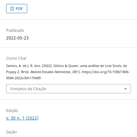
PDF
Publicado
2022-05-23
Como Citar
Santos, A. de J. R. dos. (2022). Gótico & Queer: uma análise de Lost Souls, de
Poppy Z. Brite.
Revista Estudos Feministas
,
30
(1). https://doi.org/10.1590/1806-
9584-2022v30n175409
Fomatos de Citação
Edição
v. 30 n. 1 (2022)
Seção