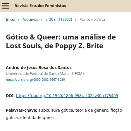
Revista Estudos Feministas
Início
/
Arquivos
/
v. 30 n. 1 (2022)
/
Ponto de Vista
Gótico & Queer: uma análise de
Lost Souls, de Poppy Z. Brite
Andrio de Jesus Rosa dos Santos
Universidade Federal de Santa Maria (UFSM)
https://orcid.org/0000-0002-6667-8039
DOI:
https://doi.org/10.1590/1806-9584-2022v30n175409
Palavras-chave:
subcultura gótica, teoria de gênero, ficção
gótica, identidade queer