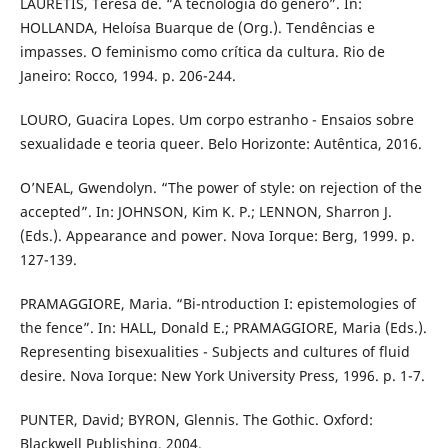
LAURETIS, Teresa de. “A tecnologia do gênero”. In:
HOLLANDA, Heloísa Buarque de (Org.). Tendências e
impasses. O feminismo como crítica da cultura. Rio de
Janeiro: Rocco, 1994. p. 206-244.
LOURO, Guacira Lopes. Um corpo estranho - Ensaios sobre
sexualidade e teoria queer. Belo Horizonte: Autêntica, 2016.
O’NEAL, Gwendolyn. “The power of style: on rejection of the
accepted”. In: JOHNSON, Kim K. P.; LENNON, Sharron J.
(Eds.). Appearance and power. Nova Iorque: Berg, 1999. p.
127-139.
PRAMAGGIORE, Maria. “Bi-ntroduction I: epistemologies of
the fence”. In: HALL, Donald E.; PRAMAGGIORE, Maria (Eds.).
Representing bisexualities - Subjects and cultures of fluid
desire. Nova Iorque: New York University Press, 1996. p. 1-7.
PUNTER, David; BYRON, Glennis. The Gothic. Oxford:
Blackwell Publishing, 2004.