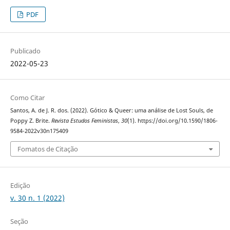
PDF
Publicado
2022-05-23
Como Citar
Santos, A. de J. R. dos. (2022). Gótico & Queer: uma análise de Lost Souls, de
Poppy Z. Brite.
Revista Estudos Feministas
,
30
(1). https://doi.org/10.1590/1806-
9584-2022v30n175409
Fomatos de Citação
Edição
v. 30 n. 1 (2022)
Seção