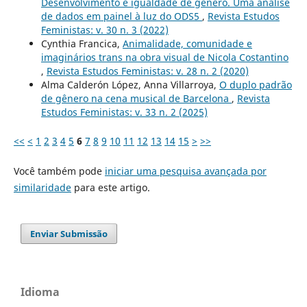
Desenvolvimento e igualdade de gênero. Uma análise
de dados em painel à luz do ODS5
,
Revista Estudos
Feministas: v. 30 n. 3 (2022)
Cynthia Francica,
Animalidade, comunidade e
imaginários trans na obra visual de Nicola Costantino
,
Revista Estudos Feministas: v. 28 n. 2 (2020)
Alma Calderón López, Anna Villarroya,
O duplo padrão
de gênero na cena musical de Barcelona
,
Revista
Estudos Feministas: v. 33 n. 2 (2025)
<<
<
1
2
3
4
5
6
7
8
9
10
11
12
13
14
15
>
>>
Você também pode
iniciar uma pesquisa avançada por
similaridade
para este artigo.
Enviar Submissão
Idioma