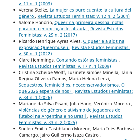
v. 11 n. 1 (2003)
Verena Stolke,
La mujer es puro cuento: la cultura del
género
,
Revista Estudos Feministas: v. 12 n. 2 (2004)
Salomé Honório,
Queer na primeira pessoa: notas
para uma enunciação localizada
,
Revista Estudos
Feministas: v. 25 n. 2 (2017)
Ricardo Henrique Ayres Alves,
O queer e a aids na
exposição Queermuseu
,
Revista Estudos Feministas:
v. 30 n. 1 (2022)
Clare Hemmings,
Contando estórias feministas
,
Revista Estudos Feministas: v. 17 n. 1 (2009)
Cristina Scheibe Wolff, Luzinete Simões Minella, Tânia
Regina Oliveira Ramos, Maria Helena Lenzi,
Sequestros, feminicídios, neoconservadorismos. O
que 2026 espera de nós?
,
Revista Estudos Feministas:
v. 34 n. 1 (2026)
Mariane da Silva Pisani, Julia Hang, Verónica Moreira ,
Violências de gênero e ativismo de jogadoras de
futebol na Argentina e no Brasil
,
Revista Estudos
Feministas: v. 33 n. 2 (2025)
Suelen Emilia Castiblanco Moreno, María Inés Barbosa
Camargo, Jairo Guillermo Isaza Castro ,