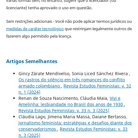
várias formas sem, no entanto, sugerir que o licenciador (ou
licenciante) tenha aprovado o uso em questão.
Sem restrições adicionais - Você não pode aplicar termos jurídicos ou
medidas de caráter tecnológico
que restrinjam legalmente outros de
fazerem algo permitido pela licença.
Artigos Semelhantes
Gincy Zárate Mendivelso, Sonia Liced Sánchez Rivera ,
Os rastros do silêncio em três romances do conflito
armado colombiano
,
Revista Estudos Feministas: v. 32
n. 1 (2024)
Renan de Souza Nascimento, Cláudia Maia,
Vivi e
Amelinha: lesbiandade no Brasil dos anos de 1930
,
Revista Estudos Feministas: v. 33 n. 3 (2025)
Cláudia Lago, Jimena Maria Massa, Daiane Bertasso,
Jornalismo feminista: estratégias e desafios diante dos
conservadorismos
,
Revista Estudos Feministas: v. 33
n. 3 (2025)