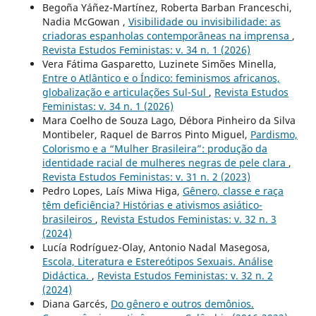
Begoña Yáñez-Martínez, Roberta Barban Franceschi,
Nadia McGowan ,
Visibilidade ou invisibilidade: as
criadoras espanholas contemporâneas na imprensa
,
Revista Estudos Feministas: v. 34 n. 1 (2026)
Vera Fátima Gasparetto, Luzinete Simões Minella,
Entre o Atlântico e o Índico: feminismos africanos,
globalização e articulações Sul-Sul
,
Revista Estudos
Feministas: v. 34 n. 1 (2026)
Mara Coelho de Souza Lago, Débora Pinheiro da Silva
Montibeler, Raquel de Barros Pinto Miguel,
Pardismo,
Colorismo e a “Mulher Brasileira”: produção da
identidade racial de mulheres negras de pele clara
,
Revista Estudos Feministas: v. 31 n. 2 (2023)
Pedro Lopes, Laís Miwa Higa,
Gênero, classe e raça
têm deficiência? Histórias e ativismos asiático-
brasileiros
,
Revista Estudos Feministas: v. 32 n. 3
(2024)
Lucía Rodríguez-Olay, Antonio Nadal Masegosa,
Escola, Literatura e Estereótipos Sexuais. Análise
Didáctica.
,
Revista Estudos Feministas: v. 32 n. 2
(2024)
Diana Garcés,
Do gênero e outros demônios.