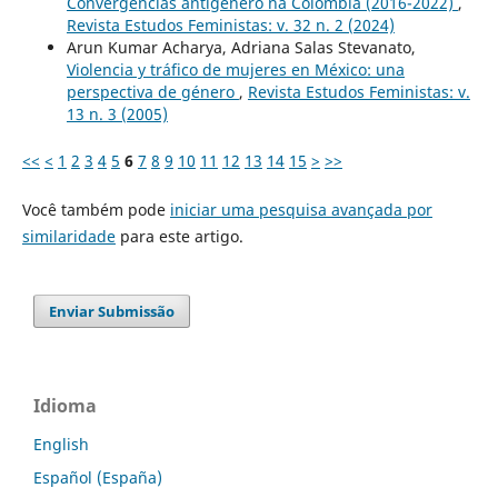
Convergências antigênero na Colômbia (2016-2022)
,
Revista Estudos Feministas: v. 32 n. 2 (2024)
Arun Kumar Acharya, Adriana Salas Stevanato,
Violencia y tráfico de mujeres en México: una
perspectiva de género
,
Revista Estudos Feministas: v.
13 n. 3 (2005)
<<
<
1
2
3
4
5
6
7
8
9
10
11
12
13
14
15
>
>>
Você também pode
iniciar uma pesquisa avançada por
similaridade
para este artigo.
Enviar Submissão
Idioma
English
Español (España)