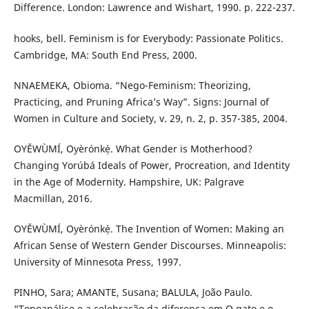
Difference. London: Lawrence and Wishart, 1990. p. 222-237.
hooks, bell. Feminism is for Everybody: Passionate Politics.
Cambridge, MA: South End Press, 2000.
NNAEMEKA, Obioma. “Nego-Feminism: Theorizing,
Practicing, and Pruning Africa’s Way”. Signs: Journal of
Women in Culture and Society, v. 29, n. 2, p. 357-385, 2004.
OYĚWÙMÍ, Oyèrónkẹ́. What Gender is Motherhood?
Changing Yorúbá Ideals of Power, Procreation, and Identity
in the Age of Modernity. Hampshire, UK: Palgrave
Macmillan, 2016.
OYĚWÙMÍ, Oyèrónkẹ́. The Invention of Women: Making an
African Sense of Western Gender Discourses. Minneapolis:
University of Minnesota Press, 1997.
PINHO, Sara; AMANTE, Susana; BALULA, João Paulo.
“Topoanálise e a celebração da diferença em O gato e o