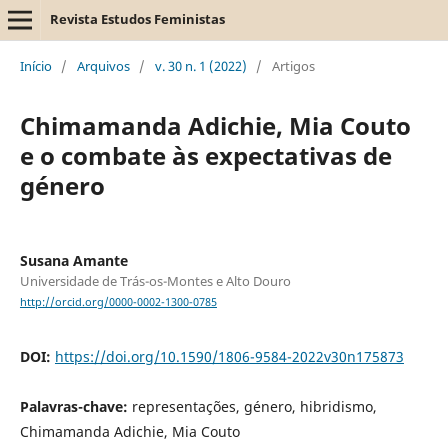
Revista Estudos Feministas
Início
/
Arquivos
/
v. 30 n. 1 (2022)
/
Artigos
Chimamanda Adichie, Mia Couto
e o combate às expectativas de
género
Susana Amante
Universidade de Trás-os-Montes e Alto Douro
http://orcid.org/0000-0002-1300-0785
DOI:
https://doi.org/10.1590/1806-9584-2022v30n175873
Palavras-chave:
representações, género, hibridismo,
Chimamanda Adichie, Mia Couto