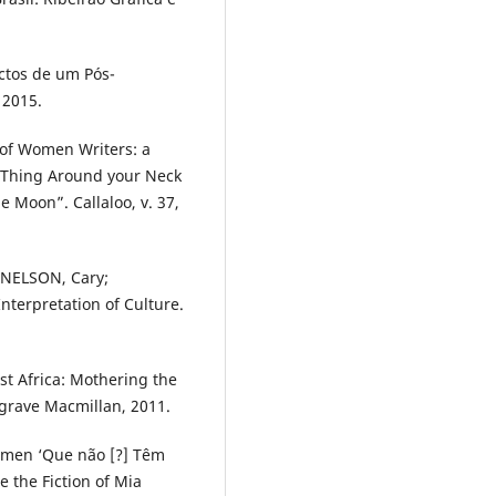
ctos de um Pós-
 2015.
 of Women Writers: a
 Thing Around your Neck
 Moon”. Callaloo, v. 37,
: NELSON, Cary;
terpretation of Culture.
t Africa: Mothering the
grave Macmillan, 2011.
omen ‘Que não [?] Têm
 the Fiction of Mia