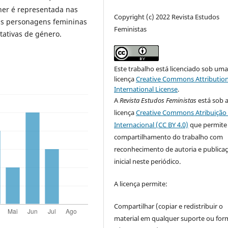
her é representada nas
Copyright (c) 2022 Revista Estudos
 as personagens femininas
Feministas
ativas de género.
Este trabalho está licenciado sob um
licença
Creative Commons Attribution
International License
.
A
Revista Estudos Feministas
está sob 
licença
Creative Commons Atribuição 
Internacional (CC BY 4.0)
que permite
compartilhamento do trabalho com
reconhecimento de autoria e publica
inicial neste periódico.
A licença permite:
Compartilhar (copiar e redistribuir o
material em qualquer suporte ou for