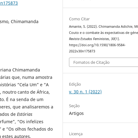
0n175873
Como Citar
dismo, Chimamanda
Amante, S. (2022). Chimamanda Adichie, M
Couto e o combate às expectativas de géne
Revista Estudos Feministas
,
30
(1).
https://doi.org/10.1590/1806-9584-
2022v30n175873
Fomatos de Citação
igeriana Chimamanda
várias que, numa amostra
Edição
istórias “Cela Um” e “A
v. 30 n. 1 (2022)
 noutro canto de África,
cto. É na senda de um
Seção
heres, que analisaremos a
Artigos
nados de
Estórias
rfume”, “Os infelizes
o” e “Os olhos fechados do
Licença
estes autores,