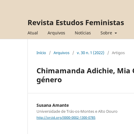
Revista Estudos Feministas
Atual
Arquivos
Notícias
Sobre
Início
/
Arquivos
/
v. 30 n. 1 (2022)
/
Artigos
Chimamanda Adichie, Mia C
género
Susana Amante
Universidade de Trás-os-Montes e Alto Douro
http://orcid.org/0000-0002-1300-0785