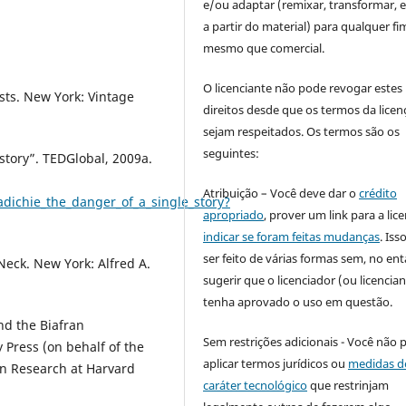
e/ou adaptar (remixar, transformar, e 
a partir do material) para qualquer fi
mesmo que comercial.
O licenciante não pode revogar estes
ts. New York: Vintage
direitos desde que os termos da licen
sejam respeitados. Os termos são os
seguintes:
tory”. TEDGlobal, 2009a.
Atribuição – Você deve dar o
crédito
dichie_the_danger_of_a_single_story?
apropriado
, prover um link para a lic
indicar se foram feitas mudanças
. Is
ser feito de várias formas sem, no ent
ck. New York: Alfred A.
sugerir que o licenciador (ou licencian
tenha aprovado o uso em questão.
nd the Biafran
Sem restrições adicionais - Você não 
y Press (on behalf of the
aplicar termos jurídicos ou
medidas d
an Research at Harvard
caráter tecnológico
que restrinjam