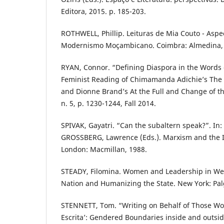
Editora, 2015. p. 185-203.
ROTHWELL, Phillip. Leituras de Mia Couto - Aspe
Modernismo Moçambicano. Coimbra: Almedina,
RYAN, Connor. “Defining Diaspora in the Words
Feminist Reading of Chimamanda Adichie’s The
and Dionne Brand’s At the Full and Change of the
n. 5, p. 1230-1244, Fall 2014.
SPIVAK, Gayatri. “Can the subaltern speak?”. In
GROSSBERG, Lawrence (Eds.). Marxism and the In
London: Macmillan, 1988.
STEADY, Filomina. Women and Leadership in Wes
Nation and Humanizing the State. New York: Pal
STENNETT, Tom. “Writing on Behalf of Those W
Escrita’: Gendered Boundaries inside and outside