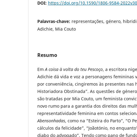
DOI:
https://doi.org/10.1590/1806-9584-2022v3
Palavras-chave:
representações, género, hibri
Adichie, Mia Couto
Resumo
Em
A coisa à volta do teu Pescoço
, a escritora n
Adichie dá vida e voz a personagens femininas 
por conveniência, cingiremos às presentes nas h
Historiadora Obstinada”. As questões de género,
são tratadas por Mia Couto, um feminista convi
novo rumo para a garantia dos direitos das mul
representatividade feminina em contos selecio
Abensonhadas
, como na “Esteira do Parto”, “O Pe
cálculos da felicidade”, “Joãotónio, no enquant
diabo do advogado”. Tendo como pano de fundo 