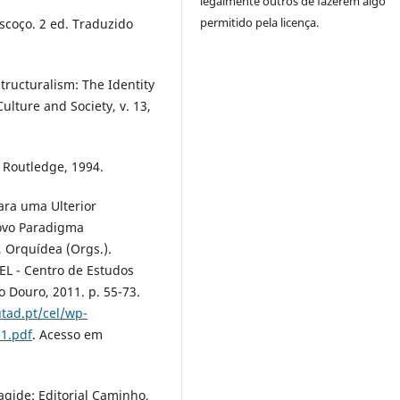
legalmente outros de fazerem algo
permitido pela licença.
scoço. 2 ed. Traduzido
tructuralism: The Identity
ulture and Society, v. 13,
 Routledge, 1994.
ara uma Ulterior
ovo Paradigma
, Orquídea (Orgs.).
EL - Centro de Estudos
 Douro, 2011. p. 55-73.
tad.pt/cel/wp-
-1.pdf
. Acesso em
agide: Editorial Caminho,