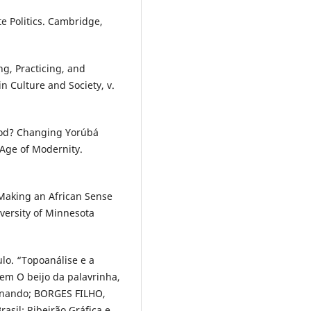
te Politics. Cambridge,
, Practicing, and
n Culture and Society, v.
od? Changing Yorúbá
 Age of Modernity.
Making an African Sense
versity of Minnesota
lo. “Topoanálise e a
em O beijo da palavrinha,
ernando; BORGES FILHO,
rasil: Ribeirão Gráfica e