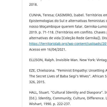
2018.
CUNHA, Teresa; CASIMIRO, Isabel. Territórios em
Epistemologias do Sul e alternativas feministas 
nosso Moçambique querem falar. Gernika-Lumo:
2019. p. 71-118. (Territórios em conflito. Chave
alternativas de vida [Coleção Rede Gernika]). Di
https://territoriolab.org/wp-content/uploads/
Acesso em 16/04/2021.
ELLISON, Ralph. Invisible Man. New York: Vintag
EZE, Chielozona. “Feminist Empathy: Unsetting A
The Secret Lives of Baba Segi’s Wives”. African St
326, 2015.
HALL, Stuart. “Cultural Identity and Diaspora”.
(Ed.). Identity, Community, Culture, Difference
Wishart, 1990. p. 222-237.