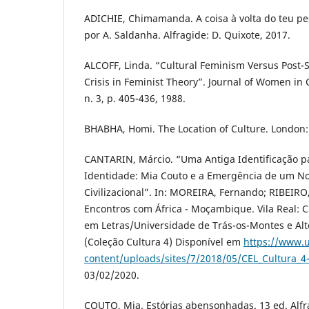
ADICHIE, Chimamanda. A coisa à volta do teu pe
por A. Saldanha. Alfragide: D. Quixote, 2017.
ALCOFF, Linda. “Cultural Feminism Versus Post-S
Crisis in Feminist Theory”. Journal of Women in C
n. 3, p. 405-436, 1988.
BHABHA, Homi. The Location of Culture. London:
CANTARIN, Márcio. “Uma Antiga Identificação p
Identidade: Mia Couto e a Emergência de um N
Civilizacional”. In: MOREIRA, Fernando; RIBEIRO
Encontros com África - Moçambique. Vila Real: C
em Letras/Universidade de Trás-os-Montes e Alto
(Coleção Cultura 4) Disponível em
https://www.u
content/uploads/sites/7/2018/05/CEL_Cultura_4
03/02/2020.
COUTO, Mia. Estórias abensonhadas. 13 ed. Alfr