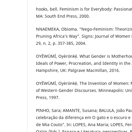
hooks, bell. Feminism is for Everybody: Passiona
MA: South End Press, 2000.
NNAEMEKA, Obioma. “Nego-Feminism: Theorizing
Pruning Africa’s Way”. Signs: Journal of Women i
29, n. 2, p. 357-385, 2004.
OYĚWÙMÍ, Oyèrónkẹ́. What Gender is Motherho
Ideals of Power, Procreation, and Identity in the
Hampshire, UK: Palgrave Macmillan, 2016.
OYĚWÙMÍ, Oyèrónkẹ́. The Invention of Women: 
of Western Gender Discourses. Minneapolis: Uni
Press, 1997.
PINHO, Sara; AMANTE, Susana; BALULA, João Pau
celebração da diferença em O gato e o escuro e 
de Mia Couto”. In: LOPES, Ana Maria; LOPES, F
Ozíris (Eds.). Espaço e Literatura: perspectivas. B