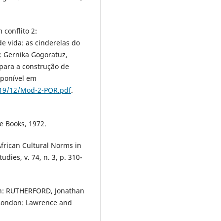
 conflito 2:
de vida: as cinderelas do
 Gernika Gogoratuz,
s para a construção de
sponível em
2019/12/Mod-2-POR.pdf
.
e Books, 1972.
frican Cultural Norms in
udies, v. 74, n. 3, p. 310-
 In: RUTHERFORD, Jonathan
. London: Lawrence and