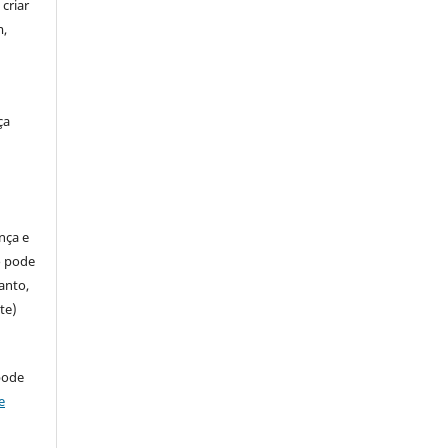
criar
m,
ça
ença e
so pode
anto,
te)
pode
e