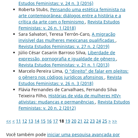
Estudos Feministas: v. 24 n. 3 (2016)
Roberta Stubs,
Pensando uma estética feminista na
arte contemporânea: diálogos entre a história e a
crítica da arte com o feminismo
,
Revista Estudos
Feministas: v. 26 n. 1 (2018)
Sara Salvatori, Teresa Terrón-Caro,
A migração
invisível das mulheres mexicanas qualificadas
,
Revista Estudos Feministas: v. 27 n. 2 (2019)
Júlio César Casarin Barroso Silva,
Liberdade de
expressão, pornografia e igualdade de gênero
,
Revista Estudos Feministas: v. 21 n. 1 (2013)
Marcelo Pereira Lima,
O “direito” de falar em pleitos:
o gênero nos códigos jurídicos afonsinos
,
Revista
Estudos Feministas: v. 26 n. 3 (2018)
Flávia Fernandes de Carvalhaes, Fernando Silva
Teixeira Filho,
Histórias de vida de mulheres HIV+
ativistas: mudanças e permanências
,
Revista Estudos
Feministas: v. 20 n. 2 (2012)
<<
<
11
12
13
14
15
16
17
18
19
20
21
22
23
24
25
>
>>
Você também pode
iniciar uma pesquisa avançada por