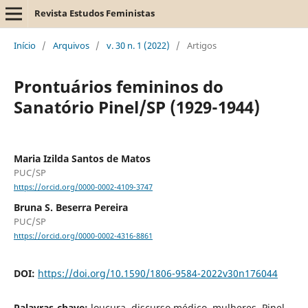
Revista Estudos Feministas
Início
/
Arquivos
/
v. 30 n. 1 (2022)
/
Artigos
Prontuários femininos do
Sanatório Pinel/SP (1929-1944)
Maria Izilda Santos de Matos
PUC/SP
https://orcid.org/0000-0002-4109-3747
Bruna S. Beserra Pereira
PUC/SP
https://orcid.org/0000-0002-4316-8861
DOI:
https://doi.org/10.1590/1806-9584-2022v30n176044
Palavras-chave:
loucura, discurso médico, mulheres, Pinel,