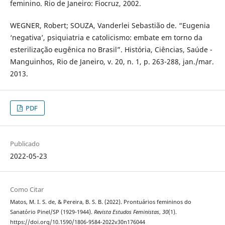
feminino. Rio de Janeiro: Fiocruz, 2002.
WEGNER, Robert; SOUZA, Vanderlei Sebastião de. “Eugenia
‘negativa’, psiquiatria e catolicismo: embate em torno da
esterilização eugênica no Brasil”. História, Ciências, Saúde -
Manguinhos, Rio de Janeiro, v. 20, n. 1, p. 263-288, jan./mar.
2013.
PDF
Publicado
2022-05-23
Como Citar
Matos, M. I. S. de, & Pereira, B. S. B. (2022). Prontuários femininos do
Sanatório Pinel/SP (1929-1944).
Revista Estudos Feministas
,
30
(1).
https://doi.org/10.1590/1806-9584-2022v30n176044