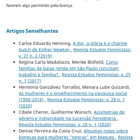
fazerem algo permitido pela licença.
Artigos Semelhantes
Carlos Eduardo Henning,
A dor, a glória e o charme
butch de Esther Newton
,
Revista Estudos Feministas:
v. 27 n. 2 (2019)
Regina Carla Madalozzo, Merike Blofield,
Como
famílias de baixa renda em São Paulo conciliam
trabalho e família?
,
Revista Estudos Feministas: v. 25
n. 1 (2017)
Herminia Gonzálvez Torralbo, Menara Lube Guizardi,
As mulheres e o envelhecimento na pesquisa social
(1950-2018)
,
Revista Estudos Feministas: v. 28 n. 1
(2020)
Cibele Cheron, Guilherme Wünsch,
Assimetrias de
gênero e indignidade na sucessão hereditária
,
Revista Estudos Feministas: v. 28 n. 1 (2020)
Denise Ferreira da Costa Cruz,
Algumas notas sobre
bonecas para mulheres “negras” em Maputo
,
Revista