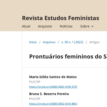
Revista Estudos Feministas
Atual
Arquivos
Notícias
Sobre
Início
/
Arquivos
/
v. 30 n. 1 (2022)
/
Artigos
Prontuários femininos do S
Maria Izilda Santos de Matos
PUC/SP
https://orcid.org/0000-0002-4109-3747
Bruna S. Beserra Pereira
PUC/SP
https://orcid.org/0000-0002-4316-8861