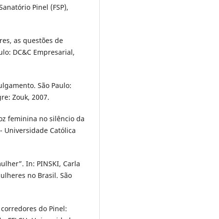
anatório Pinel (FSP),
res, as questões de
aulo: DC&C Empresarial,
julgamento. São Paulo:
re: Zouk, 2007.
z feminina no silêncio da
- Universidade Católica
ulher”. In: PINSKI, Carla
ulheres no Brasil. São
corredores do Pinel: