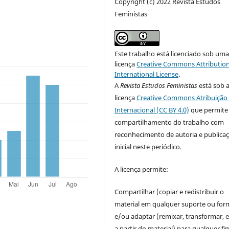
Copyright (c) 2022 Revista Estudos
Feministas
Este trabalho está licenciado sob um
licença
Creative Commons Attribution
International License
.
A
Revista Estudos Feministas
está sob 
licença
Creative Commons Atribuição 
Internacional (CC BY 4.0)
que permite
compartilhamento do trabalho com
reconhecimento de autoria e publica
inicial neste periódico.
A licença permite:
Compartilhar (copiar e redistribuir o
material em qualquer suporte ou for
e/ou adaptar (remixar, transformar, e 
a partir do material) para qualquer fi