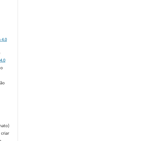
a
 4.0
a
4.0
 o
ção
mato)
criar
m,