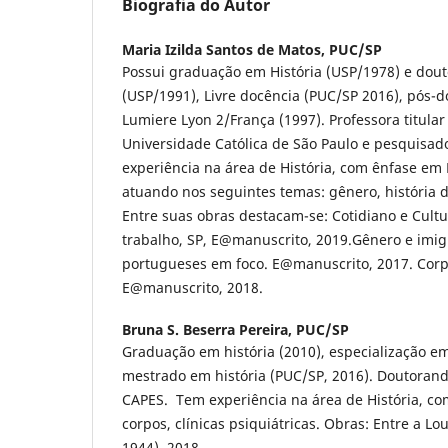
Biografia do Autor
Maria Izilda Santos de Matos,
PUC/SP
Possui graduação em História (USP/1978) e dout
(USP/1991), Livre docência (PUC/SP 2016), pós-d
Lumiere Lyon 2/França (1997). Professora titular 
Universidade Católica de São Paulo e pesquisa
experiência na área de História, com ênfase em H
atuando nos seguintes temas: gênero, história 
Entre suas obras destacam-se: Cotidiano e Cultur
trabalho, SP, E@manuscrito, 2019.Gênero e imi
portugueses em foco. E@manuscrito, 2017. Cor
E@manuscrito, 2018.
Bruna S. Beserra Pereira,
PUC/SP
Graduação em história (2010), especialização em
mestrado em história (PUC/SP, 2016). Doutorand
CAPES. Tem experiência na área de História, c
corpos, clínicas psiquiátricas. Obras: Entre a L
1944), 2018.