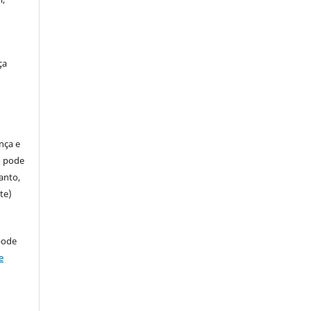
ça
ença e
so pode
anto,
te)
pode
e