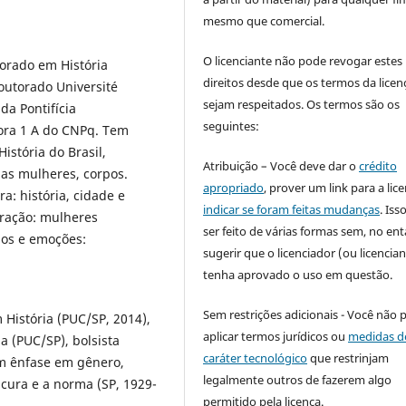
mesmo que comercial.
O licenciante não pode revogar estes
orado em História
direitos desde que os termos da licen
outorado Université
sejam respeitados. Os termos são os
da Pontifícia
seguintes:
dora 1 A do CNPq. Tem
istória do Brasil,
Atribuição – Você deve dar o
crédito
das mulheres, corpos.
apropriado
, prover um link para a lic
a: história, cidade e
indicar se foram feitas mudanças
. Is
gração: mulheres
ser feito de várias formas sem, no ent
pos e emoções:
sugerir que o licenciador (ou licencian
tenha aprovado o uso em questão.
Sem restrições adicionais - Você não 
 História (PUC/SP, 2014),
aplicar termos jurídicos ou
medidas d
a (PUC/SP), bolsista
caráter tecnológico
que restrinjam
om ênfase em gênero,
legalmente outros de fazerem algo
oucura e a norma (SP, 1929-
permitido pela licença.