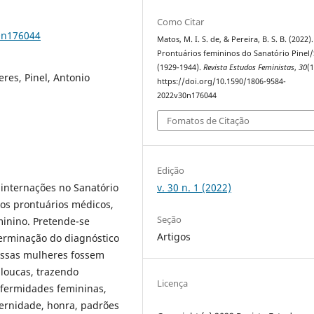
Como Citar
0n176044
Matos, M. I. S. de, & Pereira, B. S. B. (2022).
Prontuários femininos do Sanatório Pinel
(1929-1944).
Revista Estudos Feministas
,
30
(1
res, Pinel, Antonio
https://doi.org/10.1590/1806-9584-
2022v30n176044
Fomatos de Citação
Edição
v. 30 n. 1 (2022)
 internações no Sanatório
nos prontuários médicos,
Seção
minino. Pretende-se
Artigos
terminação do diagnóstico
 essas mulheres fossem
 loucas, trazendo
Licença
nfermidades femininas,
ternidade, honra, padrões