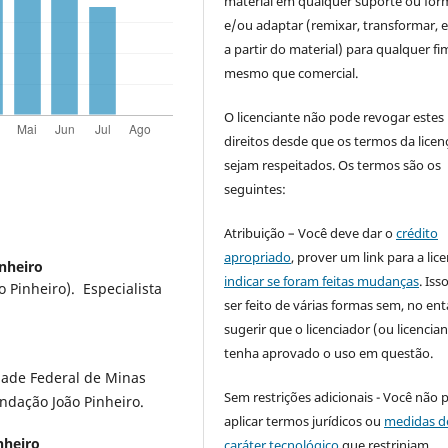
material em qualquer suporte ou for
e/ou adaptar (remixar, transformar, e 
a partir do material) para qualquer fi
mesmo que comercial.
O licenciante não pode revogar estes
direitos desde que os termos da licen
sejam respeitados. Os termos são os
seguintes:
Atribuição – Você deve dar o
crédito
apropriado
, prover um link para a lic
nheiro
indicar se foram feitas mudanças
. Is
 Pinheiro). Especialista
ser feito de várias formas sem, no ent
sugerir que o licenciador (ou licencian
tenha aprovado o uso em questão.
idade Federal de Minas
Sem restrições adicionais - Você não 
ndação João Pinheiro.
aplicar termos jurídicos ou
medidas d
nheiro
caráter tecnológico
que restrinjam