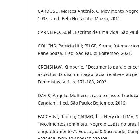
CARDOSO, Marcos Antônio. O Movimento Negro e
1998. 2 ed. Belo Horizonte: Mazza, 2011.
CARNEIRO, Sueli. Escritos de uma vida. São Paulo
COLLINS, Patricia Hill; BILGE, Sirma. Intersecci
Rane Souza. 1 ed. São Paulo: Boitempo, 2021.
CRENSHAW, Kimberlé. “Documento para o encont
aspectos da discriminação racial relativos ao gê
Feministas, v. 1, p. 171-188, 2002.
DAVIS, Angela. Mulheres, raça e classe. Traduç
Candiani. 1 ed. São Paulo: Boitempo, 2016.
FACCHINI, Regina; CARMO, Íris Nery do; LIMA, S
“Movimentos Feminista, Negro e LGBTI no Brasil: 
enquadramentos”. Educação & Sociedade, Campin
e230408. DOI: 10.1590/ES.230408.