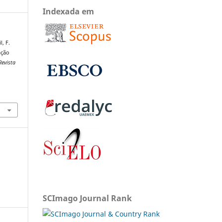
Indexada em
l, F.
ação
Revista
SCImago Journal Rank