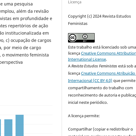
Licença
e de uma pesquisa
templou, além da revisão
Copyright (c) 2024 Revista Estudos
evistas em profundidade e
Feministas
tes repertórios de ação
ção institucionalizada em
vo, c) ocupação de cargos
Este trabalho está licenciado sob um
ca, por meio de cargo
licença
Creative Commons Attribution
s, o movimento feminista
International License
.
 perspectiva
A
Revista Estudos Feministas
está sob 
licença
Creative Commons Atribuição 
Internacional (CC BY 4.0)
que permite
compartilhamento do trabalho com
reconhecimento de autoria e publica
inicial neste periódico.
A licença permite:
Compartilhar (copiar e redistribuir o