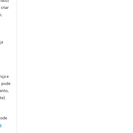
mato)
criar
m,
ça
ença e
so pode
anto,
te)
pode
e