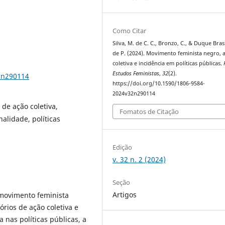
Como Citar
Silva, M. de C. C., Bronzo, C., & Duque Brasi
de P. (2024). Movimento feminista negro, 
coletiva e incidência em políticas públicas.
Estudos Feministas
,
32
(2).
2n290114
https://doi.org/10.1590/1806-9584-
2024v32n290114
 de ação coletiva,
Fomatos de Citação
alidade, políticas
Edição
v. 32 n. 2 (2024)
Seção
Artigos
 movimento feminista
rios de ação coletiva e
 nas políticas públicas, a