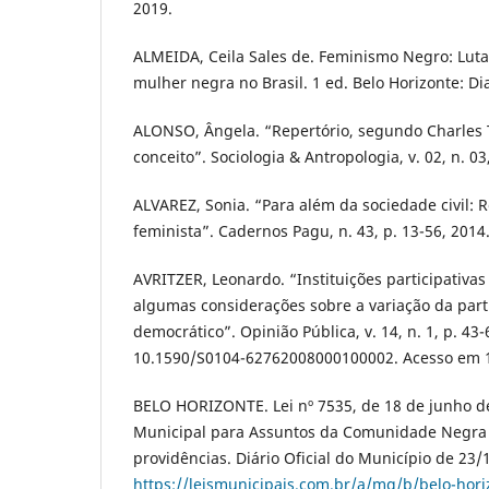
2019.
ALMEIDA, Ceila Sales de. Feminismo Negro: Lut
mulher negra no Brasil. 1 ed. Belo Horizonte: Dia
ALONSO, Ângela. “Repertório, segundo Charles T
conceito”. Sociologia & Antropologia, v. 02, n. 03
ALVAREZ, Sonia. “Para além da sociedade civil: 
feminista”. Cadernos Pagu, n. 43, p. 13-56, 2014
AVRITZER, Leonardo. “Instituições participativas
algumas considerações sobre a variação da parti
democrático”. Opinião Pública, v. 14, n. 1, p. 43-
10.1590/S0104-62762008000100002. Acesso em 
BELO HORIZONTE. Lei nº 7535, de 18 de junho de
Municipal para Assuntos da Comunidade Negra 
providências. Diário Oficial do Município de 23
https://leismunicipais.com.br/a/mg/b/belo-horiz