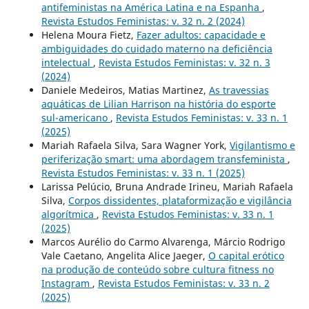
antifeministas na América Latina e na Espanha
,
Revista Estudos Feministas: v. 32 n. 2 (2024)
Helena Moura Fietz,
Fazer adultos: capacidade e
ambiguidades do cuidado materno na deficiência
intelectual
,
Revista Estudos Feministas: v. 32 n. 3
(2024)
Daniele Medeiros, Matias Martinez,
As travessias
aquáticas de Lilian Harrison na história do esporte
sul-americano
,
Revista Estudos Feministas: v. 33 n. 1
(2025)
Mariah Rafaela Silva, Sara Wagner York,
Vigilantismo e
periferização smart: uma abordagem transfeminista
,
Revista Estudos Feministas: v. 33 n. 1 (2025)
Larissa Pelúcio, Bruna Andrade Irineu, Mariah Rafaela
Silva,
Corpos dissidentes, plataformização e vigilância
algorítmica
,
Revista Estudos Feministas: v. 33 n. 1
(2025)
Marcos Aurélio do Carmo Alvarenga, Márcio Rodrigo
Vale Caetano, Angelita Alice Jaeger,
O capital erótico
na produção de conteúdo sobre cultura fitness no
Instagram
,
Revista Estudos Feministas: v. 33 n. 2
(2025)