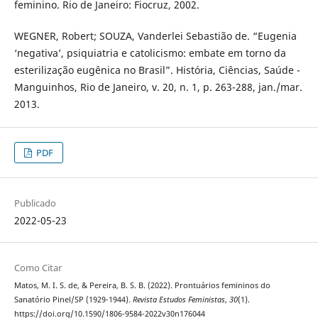
feminino. Rio de Janeiro: Fiocruz, 2002.
WEGNER, Robert; SOUZA, Vanderlei Sebastião de. “Eugenia
‘negativa’, psiquiatria e catolicismo: embate em torno da
esterilização eugênica no Brasil”. História, Ciências, Saúde -
Manguinhos, Rio de Janeiro, v. 20, n. 1, p. 263-288, jan./mar.
2013.
PDF
Publicado
2022-05-23
Como Citar
Matos, M. I. S. de, & Pereira, B. S. B. (2022). Prontuários femininos do
Sanatório Pinel/SP (1929-1944).
Revista Estudos Feministas
,
30
(1).
https://doi.org/10.1590/1806-9584-2022v30n176044