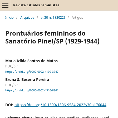
Revista Estudos Feministas
Início
/
Arquivos
/
v. 30 n. 1 (2022)
/
Artigos
Prontuários femininos do
Sanatório Pinel/SP (1929-1944)
Maria Izilda Santos de Matos
PUC/SP
https://orcid.org/0000-0002-4109-3747
Bruna S. Beserra Pereira
PUC/SP
https://orcid.org/0000-0002-4316-8861
DOI:
https://doi.org/10.1590/1806-9584-2022v30n176044
Palavras-chave:
loucura, discurso médico, mulheres, Pinel,