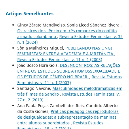
Artigos Semelhantes
Gincy Zárate Mendivelso, Sonia Liced Sánchez Rivera ,
Os rastros do silêncio em três romances do conflito
armado colombiano
,
Revista Estudos Feministas: v. 32
n. 1 (2024)
Sônia Malheiros Miguel,
PUBLICANDO NAS ONGs
FEMINISTAS: ENTRE A ACADEMIA E A MILITÂNCIA
,
Revista Estudos Feministas: v. 11 n. 1 (2003)
João Bosco Hora Góis,
DESENCONTROS: AS RELAÇÕES
ENTRE OS ESTUDOS SOBRE A HOMOSSEXUALIDADE E
OS ESTUDOS DE GÊNERO NO BRASIL
,
Revista Estudos
Feministas: v. 11 n. 1 (2003)
Santiago Navone,
Masculinidades melodramáticas em
três filmes de Sandro
,
Revista Estudos Feministas: v.
27 n. 2 (2019)
Ana Paula Poças Zambelli dos Reis, Candido Alberto
da Costa Gomes,
Práticas pedagógicas reprodutoras
de desigualdades: a subrepresentação de meninas
entre alunos superdotados
,
Revista Estudos
Feministas: v. 19 n. 2 (2011)