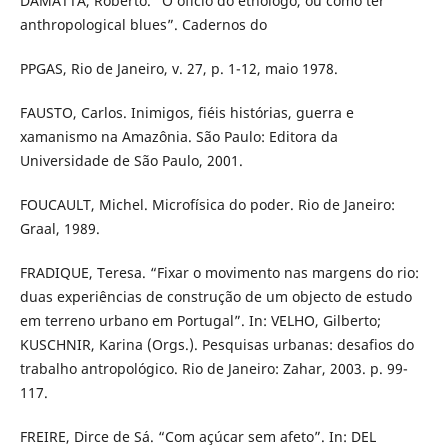
DAMATTA, Roberto. “O ofício do etnólogo, ou como ter
anthropological blues”. Cadernos do
PPGAS, Rio de Janeiro, v. 27, p. 1-12, maio 1978.
FAUSTO, Carlos. Inimigos, fiéis histórias, guerra e
xamanismo na Amazônia. São Paulo: Editora da
Universidade de São Paulo, 2001.
FOUCAULT, Michel. Microfísica do poder. Rio de Janeiro:
Graal, 1989.
FRADIQUE, Teresa. “Fixar o movimento nas margens do rio:
duas experiências de construção de um objecto de estudo
em terreno urbano em Portugal”. In: VELHO, Gilberto;
KUSCHNIR, Karina (Orgs.). Pesquisas urbanas: desafios do
trabalho antropológico. Rio de Janeiro: Zahar, 2003. p. 99-
117.
FREIRE, Dirce de Sá. “Com açúcar sem afeto”. In: DEL