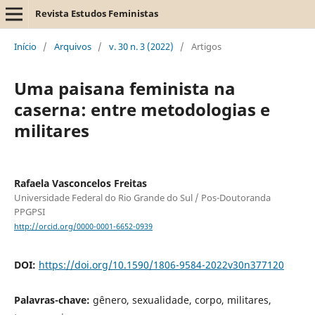
Revista Estudos Feministas
Início
/
Arquivos
/
v. 30 n. 3 (2022)
/
Artigos
Uma paisana feminista na
caserna: entre metodologias e
militares
Rafaela Vasconcelos Freitas
Universidade Federal do Rio Grande do Sul / Pos-Doutoranda
PPGPSI
http://orcid.org/0000-0001-6652-0939
DOI:
https://doi.org/10.1590/1806-9584-2022v30n377120
Palavras-chave:
gênero, sexualidade, corpo, militares,