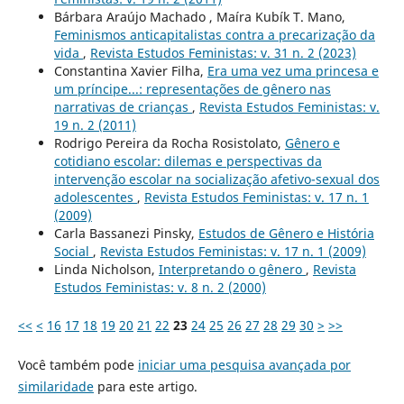
Bárbara Araújo Machado , Maíra Kubík T. Mano,
Feminismos anticapitalistas contra a precarização da
vida
,
Revista Estudos Feministas: v. 31 n. 2 (2023)
Constantina Xavier Filha,
Era uma vez uma princesa e
um príncipe...: representações de gênero nas
narrativas de crianças
,
Revista Estudos Feministas: v.
19 n. 2 (2011)
Rodrigo Pereira da Rocha Rosistolato,
Gênero e
cotidiano escolar: dilemas e perspectivas da
intervenção escolar na socialização afetivo-sexual dos
adolescentes
,
Revista Estudos Feministas: v. 17 n. 1
(2009)
Carla Bassanezi Pinsky,
Estudos de Gênero e História
Social
,
Revista Estudos Feministas: v. 17 n. 1 (2009)
Linda Nicholson,
Interpretando o gênero
,
Revista
Estudos Feministas: v. 8 n. 2 (2000)
<<
<
16
17
18
19
20
21
22
23
24
25
26
27
28
29
30
>
>>
Você também pode
iniciar uma pesquisa avançada por
similaridade
para este artigo.