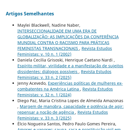
Artigos Semelhantes
Maylei Blackwell, Nadine Naber,
INTERSECCIONALIDADE EM UMA ERA DE
GLOBALIZAÇÃO: AS IMPLICAÇÕES DA CONFERÊNCIA
MUNDIAL CONTRA O RACISMO PARA PRÁTICAS
FEMINISTAS TRANSNACIONAIS
,
Revista Estudos
Feministas: v. 10 n. 1 (2002)
Daniela Cecilia Grisoski, Henrique Caetano Nardi ,
Espírito militar, virilidade e a manifestação de sujeitos
dissidentes: diálogos possíveis
,
Revista Estudos
Feministas: v. 33 n. 2 (2025)
Jenny Acevedo,
Experiências políticas de mulheres ex-
combatentes na América Latina
,
Revista Estudos
Feministas: v. 32 n. 1 (2024)
Diego Paz, Maria Cristina Lopes de Almeida Amazonas
,
Margem de manobra, capacidade e potência de agir:
repensar a noção de agência
,
Revista Estudos
Feministas: v. 33 n. 3 (2025)
Élcio Nogueira Santos, Pedro Paulo Gomes Pereira,
Amores e vapores: sauna, raça e prostituição viril em