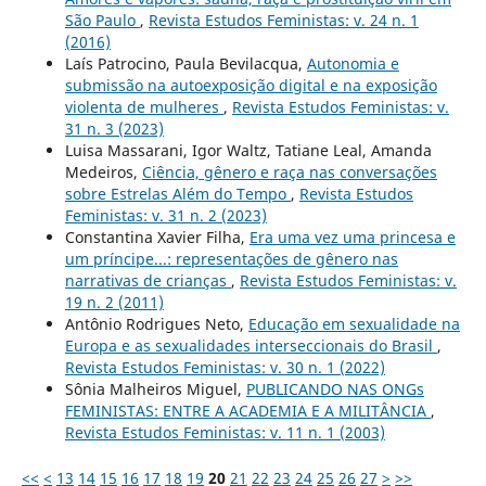
São Paulo
,
Revista Estudos Feministas: v. 24 n. 1
(2016)
Laís Patrocino, Paula Bevilacqua,
Autonomia e
submissão na autoexposição digital e na exposição
violenta de mulheres
,
Revista Estudos Feministas: v.
31 n. 3 (2023)
Luisa Massarani, Igor Waltz, Tatiane Leal, Amanda
Medeiros,
Ciência, gênero e raça nas conversações
sobre Estrelas Além do Tempo
,
Revista Estudos
Feministas: v. 31 n. 2 (2023)
Constantina Xavier Filha,
Era uma vez uma princesa e
um príncipe...: representações de gênero nas
narrativas de crianças
,
Revista Estudos Feministas: v.
19 n. 2 (2011)
Antônio Rodrigues Neto,
Educação em sexualidade na
Europa e as sexualidades interseccionais do Brasil
,
Revista Estudos Feministas: v. 30 n. 1 (2022)
Sônia Malheiros Miguel,
PUBLICANDO NAS ONGs
FEMINISTAS: ENTRE A ACADEMIA E A MILITÂNCIA
,
Revista Estudos Feministas: v. 11 n. 1 (2003)
<<
<
13
14
15
16
17
18
19
20
21
22
23
24
25
26
27
>
>>