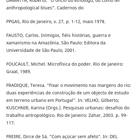
DAMATTA, Roberto. “O ofício do etnólogo, ou como ter
anthropological blues”. Cadernos do
PPGAS, Rio de Janeiro, v. 27, p. 1-12, maio 1978.
FAUSTO, Carlos. Inimigos, fiéis histórias, guerra e
xamanismo na Amazônia. São Paulo: Editora da
Universidade de São Paulo, 2001.
FOUCAULT, Michel. Microfísica do poder. Rio de Janeiro:
Graal, 1989.
FRADIQUE, Teresa. “Fixar o movimento nas margens do rio:
duas experiências de construção de um objecto de estudo
em terreno urbano em Portugal”. In: VELHO, Gilberto;
KUSCHNIR, Karina (Orgs.). Pesquisas urbanas: desafios do
trabalho antropológico. Rio de Janeiro: Zahar, 2003. p. 99-
117.
FREIRE, Dirce de Sá. “Com açúcar sem afeto”. In: DEL