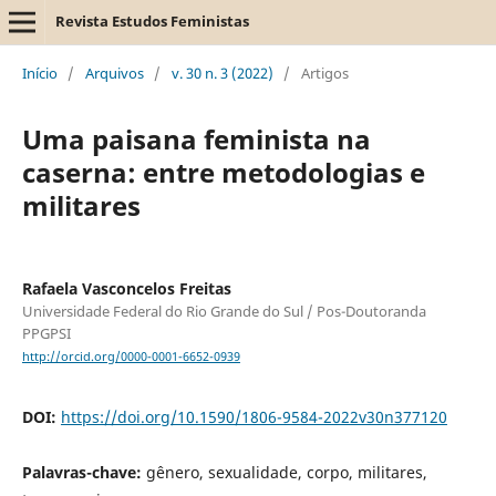
Revista Estudos Feministas
Início
/
Arquivos
/
v. 30 n. 3 (2022)
/
Artigos
Uma paisana feminista na
caserna: entre metodologias e
militares
Rafaela Vasconcelos Freitas
Universidade Federal do Rio Grande do Sul / Pos-Doutoranda
PPGPSI
http://orcid.org/0000-0001-6652-0939
DOI:
https://doi.org/10.1590/1806-9584-2022v30n377120
Palavras-chave:
gênero, sexualidade, corpo, militares,