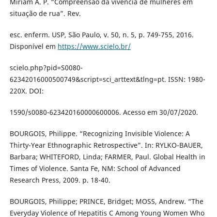
Miriam A. P. “Compreensão da vivência de mulheres em
situação de rua”. Rev.
esc. enferm. USP, São Paulo, v. 50, n. 5, p. 749-755, 2016.
Disponível em
https://www.scielo.br/
scielo.php?pid=S0080-
62342016000500749&script=sci_arttext&tlng=pt. ISSN: 1980-
220X. DOI:
1590/s0080-623420160000600006. Acesso em 30/07/2020.
BOURGOIS, Philippe. “Recognizing Invisible Violence: A
Thirty-Year Ethnographic Retrospective”. In: RYLKO-BAUER,
Barbara; WHITEFORD, Linda; FARMER, Paul. Global Health in
Times of Violence. Santa Fe, NM: School of Advanced
Research Press, 2009. p. 18-40.
BOURGOIS, Philippe; PRINCE, Bridget; MOSS, Andrew. “The
Everyday Violence of Hepatitis C Among Young Women Who