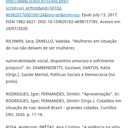
http://www.scielo.br/scielo.php?
script=sci_arttext&pid=S0102-
46982017000100124&lng=en&nrm=iso
. Epub July 13, 2017.
ISSN 1982-6621. DOI: 10.1590/0102-4698157785. Acesso em
29/07/2020.
RICHWIN, Iara; ZANELLO, Valeska. “Mulheres em situação
de rua não deixam de ser mulheres:
vulnerabilidade social, dispositivo amoroso e sofrimento
psíquico”. In: ZAMBENEDETTI, Gustavo; SANTOS, Kátia
(Orgs.). Saúde Mental, Políticas Sociais e Democracia (no
prelo).
RODRIGUES, Igor; FERNANDES, Dimitri. “Apresentação”. In:
RODRIGUES, Igor; FERNANDES, Dimitri (Orgs.). Cidadãos em
situação de rua: dossiê Brasil – grandes cidades. Curitiba:
CRV, 2020. p. 11-18.
ROSA, Anderson; BRÊTAS, Ana Cristina. “A violência na vida