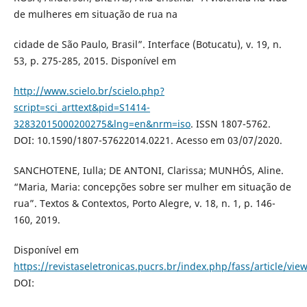
de mulheres em situação de rua na
cidade de São Paulo, Brasil”. Interface (Botucatu), v. 19, n.
53, p. 275-285, 2015. Disponível em
http://www.scielo.br/scielo.php?
script=sci_arttext&pid=S1414-
32832015000200275&lng=en&nrm=iso
. ISSN 1807-5762.
DOI: 10.1590/1807-57622014.0221. Acesso em 03/07/2020.
SANCHOTENE, Iulla; DE ANTONI, Clarissa; MUNHÓS, Aline.
“Maria, Maria: concepções sobre ser mulher em situação de
rua”. Textos & Contextos, Porto Alegre, v. 18, n. 1, p. 146-
160, 2019.
Disponível em
https://revistaseletronicas.pucrs.br/index.php/fass/article/vie
DOI: