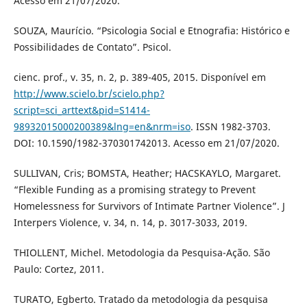
Acesso em 21/07/2020.
SOUZA, Maurício. “Psicologia Social e Etnografia: Histórico e
Possibilidades de Contato”. Psicol.
cienc. prof., v. 35, n. 2, p. 389-405, 2015. Disponível em
http://www.scielo.br/scielo.php?
script=sci_arttext&pid=S1414-
98932015000200389&lng=en&nrm=iso
. ISSN 1982-3703.
DOI: 10.1590/1982-370301742013. Acesso em 21/07/2020.
SULLIVAN, Cris; BOMSTA, Heather; HACSKAYLO, Margaret.
“Flexible Funding as a promising strategy to Prevent
Homelessness for Survivors of Intimate Partner Violence”. J
Interpers Violence, v. 34, n. 14, p. 3017-3033, 2019.
THIOLLENT, Michel. Metodologia da Pesquisa-Ação. São
Paulo: Cortez, 2011.
TURATO, Egberto. Tratado da metodologia da pesquisa