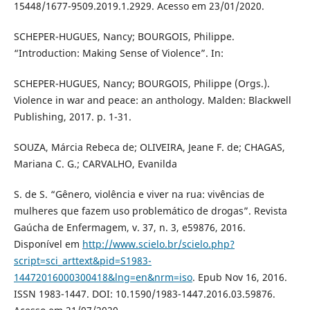
15448/1677-9509.2019.1.2929. Acesso em 23/01/2020.
SCHEPER-HUGUES, Nancy; BOURGOIS, Philippe.
“Introduction: Making Sense of Violence”. In:
SCHEPER-HUGUES, Nancy; BOURGOIS, Philippe (Orgs.).
Violence in war and peace: an anthology. Malden: Blackwell
Publishing, 2017. p. 1-31.
SOUZA, Márcia Rebeca de; OLIVEIRA, Jeane F. de; CHAGAS,
Mariana C. G.; CARVALHO, Evanilda
S. de S. “Gênero, violência e viver na rua: vivências de
mulheres que fazem uso problemático de drogas”. Revista
Gaúcha de Enfermagem, v. 37, n. 3, e59876, 2016.
Disponível em
http://www.scielo.br/scielo.php?
script=sci_arttext&pid=S1983-
14472016000300418&lng=en&nrm=iso
. Epub Nov 16, 2016.
ISSN 1983-1447. DOI: 10.1590/1983-1447.2016.03.59876.