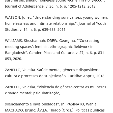
survival sex among homeless young women in Hollywood”.
Journal of Adolescence, v. 36, n. 6, p. 1205-1213, 2013.
WATSON, Juliet. “Understanding survival sex: young women,
homelessness and intimate relationships”. Journal of Youth
Studies, v. 14, n. 6, p. 639-655, 2011.
WILLIAMS, Shoshannah; DREW, Georgina. “‘Co-creating
meeting spaces’: feminist ethnographic fieldwork in
Bangladesh”. Gender, Place and Culture, v. 27, n. 6, p. 831-
853, 2020.
ZANELLO, Valeska. Saúde mental, gênero e dispositivos:
cultura e processos de subjetivação. Curitiba: Appris, 2018.
ZANELLO, Valeska. “Violência de gênero contra as mulheres
e saúde mental: psiquiatrização,
silenciamento e invisibilidades”. In: PASINATO, Wânia;
MACHADO, Bruno; ÁVILA, Thiago (Orgs.). Políticas públicas