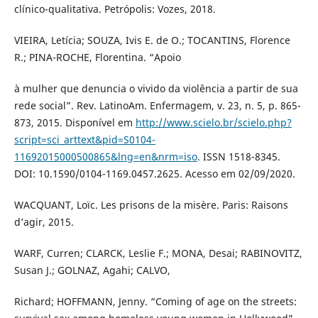
clínico-qualitativa. Petrópolis: Vozes, 2018.
VIEIRA, Letícia; SOUZA, Ivis E. de O.; TOCANTINS, Florence
R.; PINA-ROCHE, Florentina. “Apoio
à mulher que denuncia o vivido da violência a partir de sua
rede social”. Rev. LatinoAm. Enfermagem, v. 23, n. 5, p. 865-
873, 2015. Disponível em
http://www.scielo.br/scielo.php?
script=sci_arttext&pid=S0104-
11692015000500865&lng=en&nrm=iso
. ISSN 1518-8345.
DOI: 10.1590/0104-1169.0457.2625. Acesso em 02/09/2020.
WACQUANT, Loïc. Les prisons de la misère. Paris: Raisons
d’agir, 2015.
WARF, Curren; CLARCK, Leslie F.; MONA, Desai; RABINOVITZ,
Susan J.; GOLNAZ, Agahi; CALVO,
Richard; HOFFMANN, Jenny. “Coming of age on the streets: