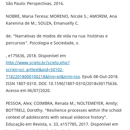
São Paulo: Perspectivas, 2016.
NOBRE, Maria Teresa; MORENO, Nicole S.; AMORIM, Ana
Karenina de M.; SOUZA, Emanuelly C.
de. “Narrativas de modos de vida na rua: histórias e
percursos”. Psicologia e Sociedade, v.
, e175636, 2018. Disponível em
http://www.scielo.br/scielo.php?
script=sci_arttext&pid=S0102-
71822018000100218&lng=pt&nrm=iso
. Epub 08-Out-2018.
ISSN 1807-0310. DOI: 10.1590/1807-0310/2018v30175636.
Acesso em 06/07/2020.
PESSOA, Alex; COIMBRA, Renata M.; NOLTEMEYER, Amity;
BOTTRELI, Dorothy. “Resilience processes within the school
context of adolescents with sexual violence history”.
Educação em Revista, v. 33, e157785, 2017. Disponível em