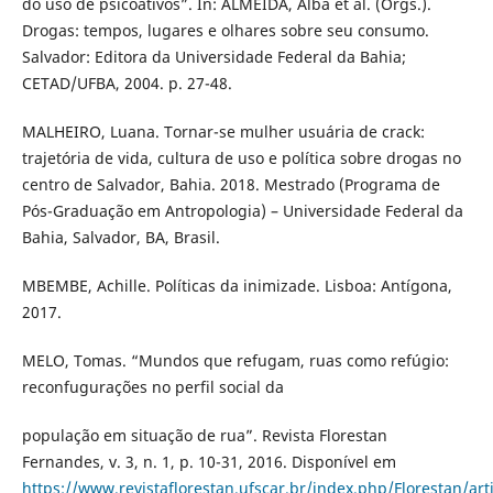
do uso de psicoativos”. In: ALMEIDA, Alba et al. (Orgs.).
Drogas: tempos, lugares e olhares sobre seu consumo.
Salvador: Editora da Universidade Federal da Bahia;
CETAD/UFBA, 2004. p. 27-48.
MALHEIRO, Luana. Tornar-se mulher usuária de crack:
trajetória de vida, cultura de uso e política sobre drogas no
centro de Salvador, Bahia. 2018. Mestrado (Programa de
Pós-Graduação em Antropologia) – Universidade Federal da
Bahia, Salvador, BA, Brasil.
MBEMBE, Achille. Políticas da inimizade. Lisboa: Antígona,
2017.
MELO, Tomas. “Mundos que refugam, ruas como refúgio:
reconfugurações no perfil social da
população em situação de rua”. Revista Florestan
Fernandes, v. 3, n. 1, p. 10-31, 2016. Disponível em
https://www.revistaflorestan.ufscar.br/index.php/Florestan/art