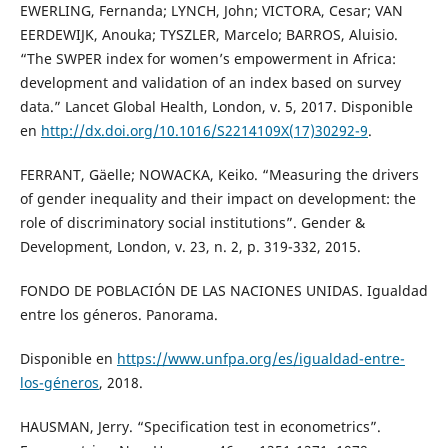
EWERLING, Fernanda; LYNCH, John; VICTORA, Cesar; VAN
EERDEWIJK, Anouka; TYSZLER, Marcelo; BARROS, Aluisio.
“The SWPER index for women’s empowerment in Africa:
development and validation of an index based on survey
data.” Lancet Global Health, London, v. 5, 2017. Disponible
en
http://dx.doi.org/10.1016/S2214109X(17)30292-9
.
FERRANT, Gäelle; NOWACKA, Keiko. “Measuring the drivers
of gender inequality and their impact on development: the
role of discriminatory social institutions”. Gender &
Development, London, v. 23, n. 2, p. 319-332, 2015.
FONDO DE POBLACIÓN DE LAS NACIONES UNIDAS. Igualdad
entre los géneros. Panorama.
Disponible en
https://www.unfpa.org/es/igualdad-entre-
los-géneros
, 2018.
HAUSMAN, Jerry. “Specification test in econometrics”.