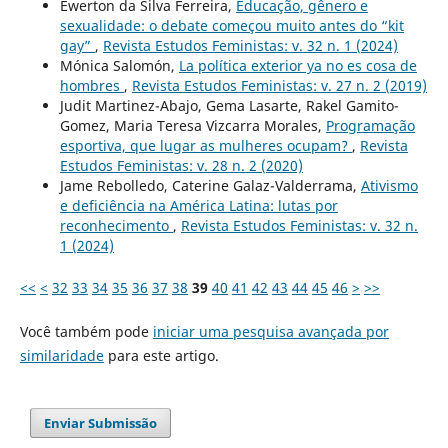
Ewerton da Silva Ferreira,
Educação, gênero e
sexualidade: o debate começou muito antes do “kit
gay”
,
Revista Estudos Feministas: v. 32 n. 1 (2024)
Mónica Salomón,
La política exterior ya no es cosa de
hombres
,
Revista Estudos Feministas: v. 27 n. 2 (2019)
Judit Martinez-Abajo, Gema Lasarte, Rakel Gamito-
Gomez, Maria Teresa Vizcarra Morales,
Programação
esportiva, que lugar as mulheres ocupam?
,
Revista
Estudos Feministas: v. 28 n. 2 (2020)
Jame Rebolledo, Caterine Galaz-Valderrama,
Ativismo
e deficiência na América Latina: lutas por
reconhecimento
,
Revista Estudos Feministas: v. 32 n.
1 (2024)
<<
<
32
33
34
35
36
37
38
39
40
41
42
43
44
45
46
>
>>
Você também pode
iniciar uma pesquisa avançada por
similaridade
para este artigo.
Enviar Submissão