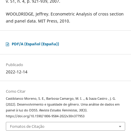
v. 51, n. 4, p. 921-939, 2007.
WOOLDRIDGE, Jeffrey. Econometric Analysis of cross section
and panel data. MIT Press, 2010.
PDF/A (Español (España))
Publicado
2022-12-14
Como Citar
Castiblanco Moreno, S. E., Barbosa Camargo, M. I. ., & Isaza Castro , J. G.
(2022). Desenvolvimento e igualdade de gênero. Uma análise de dados em
painel à luz do ODS5.
Revista Estudos Feministas
,
30
(3).
https://doi.org/10.1590/1806-9584-2022v30n377953
Fomatos de Citação