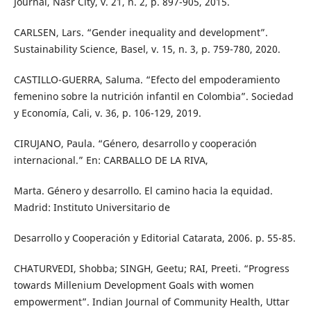
Journal, Nasr City, v. 21, n. 2, p. 897-905, 2015.
CARLSEN, Lars. “Gender inequality and development”.
Sustainability Science, Basel, v. 15, n. 3, p. 759-780, 2020.
CASTILLO-GUERRA, Saluma. “Efecto del empoderamiento
femenino sobre la nutrición infantil en Colombia”. Sociedad
y Economía, Cali, v. 36, p. 106-129, 2019.
CIRUJANO, Paula. “Género, desarrollo y cooperación
internacional.” En: CARBALLO DE LA RIVA,
Marta. Género y desarrollo. El camino hacia la equidad.
Madrid: Instituto Universitario de
Desarrollo y Cooperación y Editorial Catarata, 2006. p. 55-85.
CHATURVEDI, Shobba; SINGH, Geetu; RAI, Preeti. “Progress
towards Millenium Development Goals with women
empowerment”. Indian Journal of Community Health, Uttar