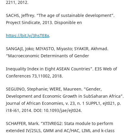
2211, 2012.
SACHS, Jeffrey. “The age of sustainable development”.
Proyect Sindicate, 2013. Disponible en
https://bit.ly/3hsTE8x
.
SANGAJI, Joko; MIYASTO, Miyasto; SYAKIR, Akhmad.
“Macroeconomic Determinants of Gender
Inequality Index in Eight ASEAN Countries”. E3S Web of
Conferences 73,11002, 2018.
SEGUINO, Stephanie; WERE, Maureen. “Gender,
Development and Economic Growth in SubSaharan Africa”.
Journal of African Economies, v. 23, n. 1 SUPPL1, ejt021, p.
i18-i61, 2014. DOI: 10.1093/jae/ejt024.
SCHAFFER, Mark. “XTIVREG2: Stata module to perform
extended IV/2SLS, GMM and AC/HAC, LIML and k-class