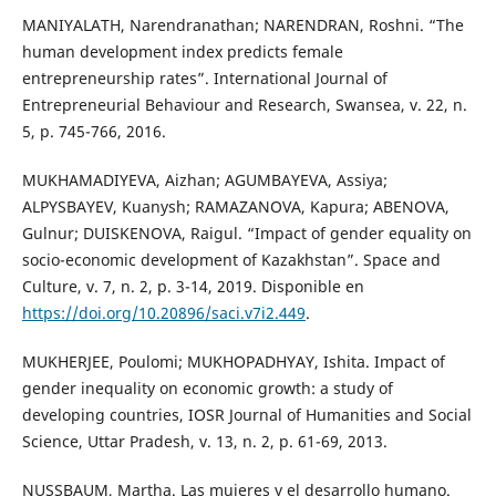
MANIYALATH, Narendranathan; NARENDRAN, Roshni. “The
human development index predicts female
entrepreneurship rates”. International Journal of
Entrepreneurial Behaviour and Research, Swansea, v. 22, n.
5, p. 745-766, 2016.
MUKHAMADIYEVA, Aizhan; AGUMBAYEVA, Assiya;
ALPYSBAYEV, Kuanysh; RAMAZANOVA, Kapura; ABENOVA,
Gulnur; DUISKENOVA, Raigul. “Impact of gender equality on
socio-economic development of Kazakhstan”. Space and
Culture, v. 7, n. 2, p. 3-14, 2019. Disponible en
https://doi.org/10.20896/saci.v7i2.449
.
MUKHERJEE, Poulomi; MUKHOPADHYAY, Ishita. Impact of
gender inequality on economic growth: a study of
developing countries, IOSR Journal of Humanities and Social
Science, Uttar Pradesh, v. 13, n. 2, p. 61-69, 2013.
NUSSBAUM, Martha. Las mujeres y el desarrollo humano.