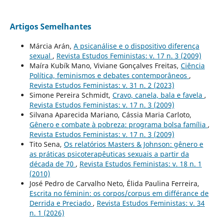
Artigos Semelhantes
Márcia Arán,
A psicanálise e o dispositivo diferença
sexual
,
Revista Estudos Feministas: v. 17 n. 3 (2009)
Maíra Kubík Mano, Viviane Gonçalves Freitas,
Ciência
Política, feminismos e debates contemporâneos
,
Revista Estudos Feministas: v. 31 n. 2 (2023)
Simone Pereira Schmidt,
Cravo, canela, bala e favela
,
Revista Estudos Feministas: v. 17 n. 3 (2009)
Silvana Aparecida Mariano, Cássia Maria Carloto,
Gênero e combate à pobreza: programa bolsa família
,
Revista Estudos Feministas: v. 17 n. 3 (2009)
Tito Sena,
Os relatórios Masters & Johnson: gênero e
as práticas psicoterapêuticas sexuais a partir da
década de 70
,
Revista Estudos Feministas: v. 18 n. 1
(2010)
José Pedro de Carvalho Neto, Élida Paulina Ferreira,
Escrita no féminin: os corpos/corpus em différance de
Derrida e Preciado
,
Revista Estudos Feministas: v. 34
n. 1 (2026)