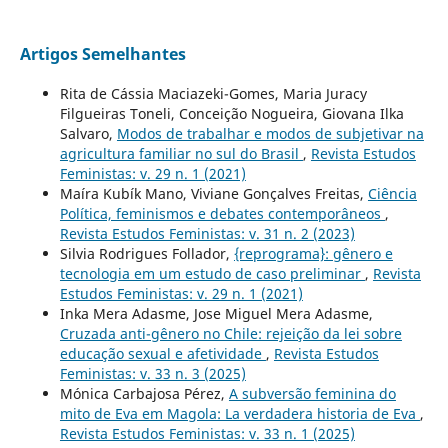
Artigos Semelhantes
Rita de Cássia Maciazeki-Gomes, Maria Juracy
Filgueiras Toneli, Conceição Nogueira, Giovana Ilka
Salvaro,
Modos de trabalhar e modos de subjetivar na
agricultura familiar no sul do Brasil
,
Revista Estudos
Feministas: v. 29 n. 1 (2021)
Maíra Kubík Mano, Viviane Gonçalves Freitas,
Ciência
Política, feminismos e debates contemporâneos
,
Revista Estudos Feministas: v. 31 n. 2 (2023)
Silvia Rodrigues Follador,
{reprograma}: gênero e
tecnologia em um estudo de caso preliminar
,
Revista
Estudos Feministas: v. 29 n. 1 (2021)
Inka Mera Adasme, Jose Miguel Mera Adasme,
Cruzada anti-gênero no Chile: rejeição da lei sobre
educação sexual e afetividade
,
Revista Estudos
Feministas: v. 33 n. 3 (2025)
Mónica Carbajosa Pérez,
A subversão feminina do
mito de Eva em Magola: La verdadera historia de Eva
,
Revista Estudos Feministas: v. 33 n. 1 (2025)