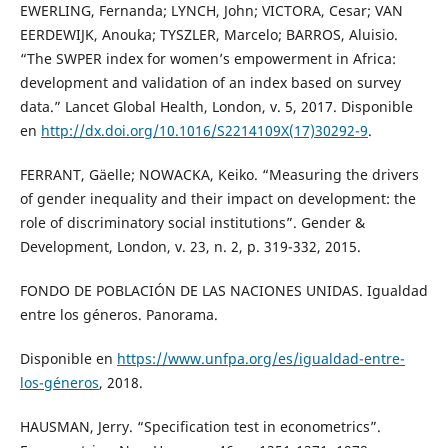
EWERLING, Fernanda; LYNCH, John; VICTORA, Cesar; VAN
EERDEWIJK, Anouka; TYSZLER, Marcelo; BARROS, Aluisio.
“The SWPER index for women’s empowerment in Africa:
development and validation of an index based on survey
data.” Lancet Global Health, London, v. 5, 2017. Disponible
en
http://dx.doi.org/10.1016/S2214109X(17)30292-9
.
FERRANT, Gäelle; NOWACKA, Keiko. “Measuring the drivers
of gender inequality and their impact on development: the
role of discriminatory social institutions”. Gender &
Development, London, v. 23, n. 2, p. 319-332, 2015.
FONDO DE POBLACIÓN DE LAS NACIONES UNIDAS. Igualdad
entre los géneros. Panorama.
Disponible en
https://www.unfpa.org/es/igualdad-entre-
los-géneros
, 2018.
HAUSMAN, Jerry. “Specification test in econometrics”.