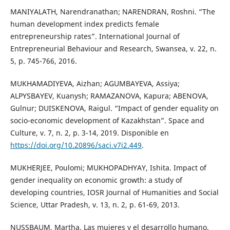
MANIYALATH, Narendranathan; NARENDRAN, Roshni. “The
human development index predicts female
entrepreneurship rates”. International Journal of
Entrepreneurial Behaviour and Research, Swansea, v. 22, n.
5, p. 745-766, 2016.
MUKHAMADIYEVA, Aizhan; AGUMBAYEVA, Assiya;
ALPYSBAYEV, Kuanysh; RAMAZANOVA, Kapura; ABENOVA,
Gulnur; DUISKENOVA, Raigul. “Impact of gender equality on
socio-economic development of Kazakhstan”. Space and
Culture, v. 7, n. 2, p. 3-14, 2019. Disponible en
https://doi.org/10.20896/saci.v7i2.449
.
MUKHERJEE, Poulomi; MUKHOPADHYAY, Ishita. Impact of
gender inequality on economic growth: a study of
developing countries, IOSR Journal of Humanities and Social
Science, Uttar Pradesh, v. 13, n. 2, p. 61-69, 2013.
NUSSBAUM, Martha. Las mujeres y el desarrollo humano.