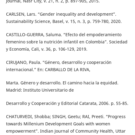
Journal, Nasr City, v. 21, n. 2, p. 897-905, 2015.
CARLSEN, Lars. “Gender inequality and development”.
Sustainability Science, Basel, v. 15, n. 3, p. 759-780, 2020.
CASTILLO-GUERRA, Saluma. “Efecto del empoderamiento
femenino sobre la nutrición infantil en Colombia”. Sociedad
y Economía, Cali, v. 36, p. 106-129, 2019.
CIRUJANO, Paula. “Género, desarrollo y cooperación
internacional.” En: CARBALLO DE LA RIVA,
Marta. Género y desarrollo. El camino hacia la equidad.
Madrid: Instituto Universitario de
Desarrollo y Cooperación y Editorial Catarata, 2006. p. 55-85.
CHATURVEDI, Shobba; SINGH, Geetu; RAI, Preeti. “Progress
towards Millenium Development Goals with women
empowerment”. Indian Journal of Community Health, Uttar