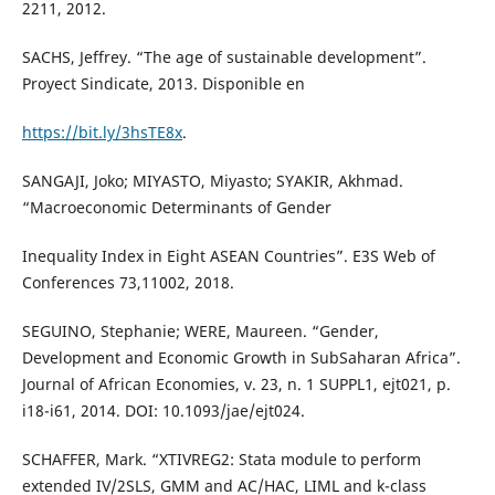
2211, 2012.
SACHS, Jeffrey. “The age of sustainable development”.
Proyect Sindicate, 2013. Disponible en
https://bit.ly/3hsTE8x
.
SANGAJI, Joko; MIYASTO, Miyasto; SYAKIR, Akhmad.
“Macroeconomic Determinants of Gender
Inequality Index in Eight ASEAN Countries”. E3S Web of
Conferences 73,11002, 2018.
SEGUINO, Stephanie; WERE, Maureen. “Gender,
Development and Economic Growth in SubSaharan Africa”.
Journal of African Economies, v. 23, n. 1 SUPPL1, ejt021, p.
i18-i61, 2014. DOI: 10.1093/jae/ejt024.
SCHAFFER, Mark. “XTIVREG2: Stata module to perform
extended IV/2SLS, GMM and AC/HAC, LIML and k-class