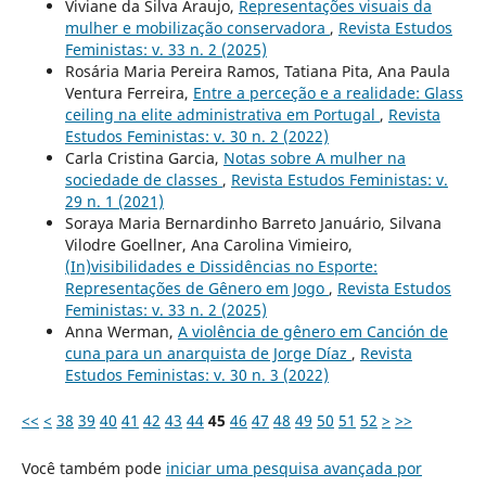
Viviane da Silva Araujo,
Representações visuais da
mulher e mobilização conservadora
,
Revista Estudos
Feministas: v. 33 n. 2 (2025)
Rosária Maria Pereira Ramos, Tatiana Pita, Ana Paula
Ventura Ferreira,
Entre a perceção e a realidade: Glass
ceiling na elite administrativa em Portugal
,
Revista
Estudos Feministas: v. 30 n. 2 (2022)
Carla Cristina Garcia,
Notas sobre A mulher na
sociedade de classes
,
Revista Estudos Feministas: v.
29 n. 1 (2021)
Soraya Maria Bernardinho Barreto Januário, Silvana
Vilodre Goellner, Ana Carolina Vimieiro,
(In)visibilidades e Dissidências no Esporte:
Representações de Gênero em Jogo
,
Revista Estudos
Feministas: v. 33 n. 2 (2025)
Anna Werman,
A violência de gênero em Canción de
cuna para un anarquista de Jorge Díaz
,
Revista
Estudos Feministas: v. 30 n. 3 (2022)
<<
<
38
39
40
41
42
43
44
45
46
47
48
49
50
51
52
>
>>
Você também pode
iniciar uma pesquisa avançada por