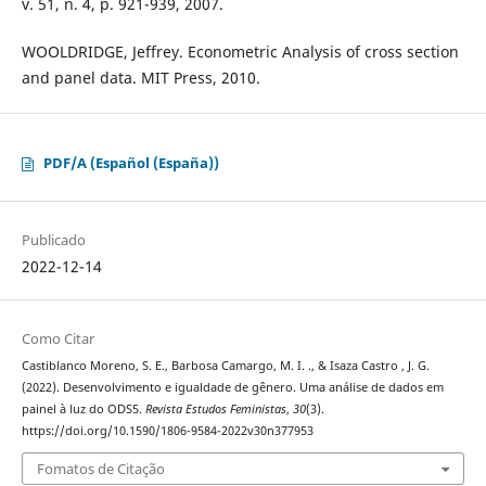
v. 51, n. 4, p. 921-939, 2007.
WOOLDRIDGE, Jeffrey. Econometric Analysis of cross section
and panel data. MIT Press, 2010.
PDF/A (Español (España))
Publicado
2022-12-14
Como Citar
Castiblanco Moreno, S. E., Barbosa Camargo, M. I. ., & Isaza Castro , J. G.
(2022). Desenvolvimento e igualdade de gênero. Uma análise de dados em
painel à luz do ODS5.
Revista Estudos Feministas
,
30
(3).
https://doi.org/10.1590/1806-9584-2022v30n377953
Fomatos de Citação