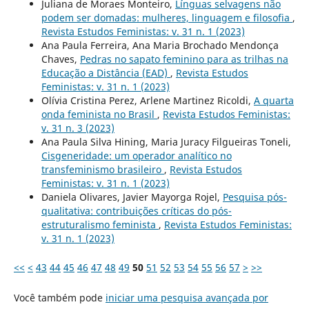
Juliana de Moraes Monteiro,
Línguas selvagens não
podem ser domadas: mulheres, linguagem e filosofia
,
Revista Estudos Feministas: v. 31 n. 1 (2023)
Ana Paula Ferreira, Ana Maria Brochado Mendonça
Chaves,
Pedras no sapato feminino para as trilhas na
Educação a Distância (EAD)
,
Revista Estudos
Feministas: v. 31 n. 1 (2023)
Olívia Cristina Perez, Arlene Martinez Ricoldi,
A quarta
onda feminista no Brasil
,
Revista Estudos Feministas:
v. 31 n. 3 (2023)
Ana Paula Silva Hining, Maria Juracy Filgueiras Toneli,
Cisgeneridade: um operador analítico no
transfeminismo brasileiro
,
Revista Estudos
Feministas: v. 31 n. 1 (2023)
Daniela Olivares, Javier Mayorga Rojel,
Pesquisa pós-
qualitativa: contribuições críticas do pós-
estruturalismo feminista
,
Revista Estudos Feministas:
v. 31 n. 1 (2023)
<<
<
43
44
45
46
47
48
49
50
51
52
53
54
55
56
57
>
>>
Você também pode
iniciar uma pesquisa avançada por