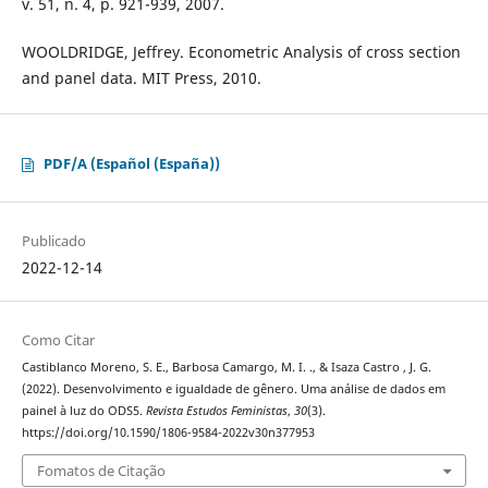
v. 51, n. 4, p. 921-939, 2007.
WOOLDRIDGE, Jeffrey. Econometric Analysis of cross section
and panel data. MIT Press, 2010.
PDF/A (Español (España))
Publicado
2022-12-14
Como Citar
Castiblanco Moreno, S. E., Barbosa Camargo, M. I. ., & Isaza Castro , J. G.
(2022). Desenvolvimento e igualdade de gênero. Uma análise de dados em
painel à luz do ODS5.
Revista Estudos Feministas
,
30
(3).
https://doi.org/10.1590/1806-9584-2022v30n377953
Fomatos de Citação