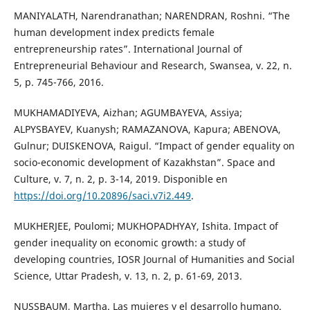
MANIYALATH, Narendranathan; NARENDRAN, Roshni. “The
human development index predicts female
entrepreneurship rates”. International Journal of
Entrepreneurial Behaviour and Research, Swansea, v. 22, n.
5, p. 745-766, 2016.
MUKHAMADIYEVA, Aizhan; AGUMBAYEVA, Assiya;
ALPYSBAYEV, Kuanysh; RAMAZANOVA, Kapura; ABENOVA,
Gulnur; DUISKENOVA, Raigul. “Impact of gender equality on
socio-economic development of Kazakhstan”. Space and
Culture, v. 7, n. 2, p. 3-14, 2019. Disponible en
https://doi.org/10.20896/saci.v7i2.449
.
MUKHERJEE, Poulomi; MUKHOPADHYAY, Ishita. Impact of
gender inequality on economic growth: a study of
developing countries, IOSR Journal of Humanities and Social
Science, Uttar Pradesh, v. 13, n. 2, p. 61-69, 2013.
NUSSBAUM, Martha. Las mujeres y el desarrollo humano.