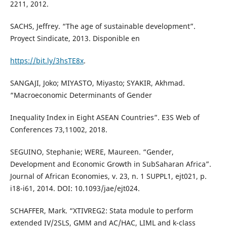
2211, 2012.
SACHS, Jeffrey. “The age of sustainable development”.
Proyect Sindicate, 2013. Disponible en
https://bit.ly/3hsTE8x
.
SANGAJI, Joko; MIYASTO, Miyasto; SYAKIR, Akhmad.
“Macroeconomic Determinants of Gender
Inequality Index in Eight ASEAN Countries”. E3S Web of
Conferences 73,11002, 2018.
SEGUINO, Stephanie; WERE, Maureen. “Gender,
Development and Economic Growth in SubSaharan Africa”.
Journal of African Economies, v. 23, n. 1 SUPPL1, ejt021, p.
i18-i61, 2014. DOI: 10.1093/jae/ejt024.
SCHAFFER, Mark. “XTIVREG2: Stata module to perform
extended IV/2SLS, GMM and AC/HAC, LIML and k-class