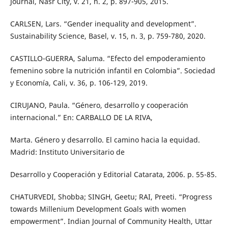
Journal, Nasr City, v. 21, n. 2, p. 897-905, 2015.
CARLSEN, Lars. “Gender inequality and development”.
Sustainability Science, Basel, v. 15, n. 3, p. 759-780, 2020.
CASTILLO-GUERRA, Saluma. “Efecto del empoderamiento
femenino sobre la nutrición infantil en Colombia”. Sociedad
y Economía, Cali, v. 36, p. 106-129, 2019.
CIRUJANO, Paula. “Género, desarrollo y cooperación
internacional.” En: CARBALLO DE LA RIVA,
Marta. Género y desarrollo. El camino hacia la equidad.
Madrid: Instituto Universitario de
Desarrollo y Cooperación y Editorial Catarata, 2006. p. 55-85.
CHATURVEDI, Shobba; SINGH, Geetu; RAI, Preeti. “Progress
towards Millenium Development Goals with women
empowerment”. Indian Journal of Community Health, Uttar