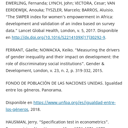
EWERLING, Fernanda; LYNCH, John; VICTORA, Cesar; VAN
EERDEWIJK, Anouka; TYSZLER, Marcelo; BARROS, Aluisio.
“The SWPER index for women’s empowerment in Africa:
development and validation of an index based on survey
data.” Lancet Global Health, London, v. 5, 2017. Disponible
en
http://dx.doi.org/10.1016/S2214109X(17)30292-9
.
FERRANT, Gäelle; NOWACKA, Keiko. “Measuring the drivers
of gender inequality and their impact on development: the
role of discriminatory social institutions”. Gender &
Development, London, v. 23, n. 2, p. 319-332, 2015.
FONDO DE POBLACIÓN DE LAS NACIONES UNIDAS. Igualdad
entre los géneros. Panorama.
Disponible en
https://www.unfpa.org/es/igualdad-entre-
los-géneros
, 2018.
HAUSMAN, Jerry. “Specification test in econometrics”.