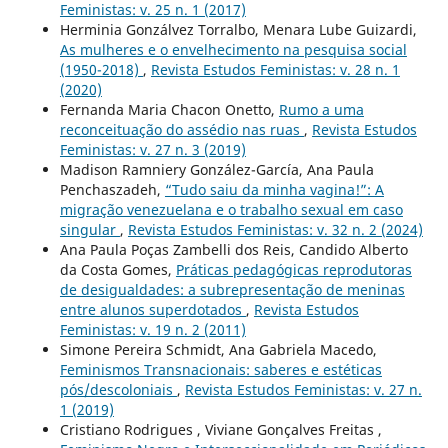
Feministas: v. 25 n. 1 (2017)
Herminia Gonzálvez Torralbo, Menara Lube Guizardi,
As mulheres e o envelhecimento na pesquisa social
(1950-2018)
,
Revista Estudos Feministas: v. 28 n. 1
(2020)
Fernanda Maria Chacon Onetto,
Rumo a uma
reconceituação do assédio nas ruas
,
Revista Estudos
Feministas: v. 27 n. 3 (2019)
Madison Ramniery González-García, Ana Paula
Penchaszadeh,
“Tudo saiu da minha vagina!”: A
migração venezuelana e o trabalho sexual em caso
singular
,
Revista Estudos Feministas: v. 32 n. 2 (2024)
Ana Paula Poças Zambelli dos Reis, Candido Alberto
da Costa Gomes,
Práticas pedagógicas reprodutoras
de desigualdades: a subrepresentação de meninas
entre alunos superdotados
,
Revista Estudos
Feministas: v. 19 n. 2 (2011)
Simone Pereira Schmidt, Ana Gabriela Macedo,
Feminismos Transnacionais: saberes e estéticas
pós/descoloniais
,
Revista Estudos Feministas: v. 27 n.
1 (2019)
Cristiano Rodrigues , Viviane Gonçalves Freitas ,