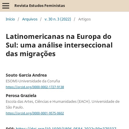
Revista Estudos Feministas
Início
/
Arquivos
/
v. 30 n. 3 (2022)
/
Artigos
Latinomericanas na Europa do
Sul: uma análise interseccional
das migrações
Souto García Andrea
ESOMI-Universidade da Coruña
https://orcid.org/0000-0002-1727-9138
Perosa Graziela
Escola das Artes, Ciências e Humanidades (EACH). Universidade de
São Paulo.
https://orcid.org/0000-0001-9575-0602
DOI:
https://doi.org/10.1590/1806-9584-2022v30n379337