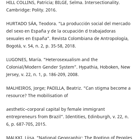
HILL COLLINS, Patricia; BILGE, Selma. Intersectionality.
Cambridge: Polity. 2016.
HURTADO SÁA, Teodora. “La producción social del mercado
del sexo en España y de la ocupación d trabajadoras
sexuales en España”. Revista Colombiana de Antropología,
Bogotá, v. 54, n. 2, p. 35-58, 2018.
LUGONES, María. “Heterosexualism and the
Colonial/Modern Gender System”. Hypathia, Hoboken, New
Jersey, v. 22, n. 1, p. 186-209, 2008.
MALHEIROS, Jorge; PADILLA, Beatriz. “Can stigma become a
resource? The mobilisation of
aesthetic–corporal capital by female immigrant
entrepreneurs from Brazil”. Identities, Edinburgh, v. 22, n.
6, p. 687-705, 2015.
MALKKI, Liisa. “National Geographic: The Rooting of Peoples