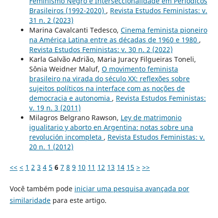
Feminismo Negro e Interseccionalidade em Periódicos
Brasileiros (1992-2020)
,
Revista Estudos Feministas: v.
31 n. 2 (2023)
Marina Cavalcanti Tedesco,
Cinema feminista pioneiro
na América Latina entre as décadas de 1960 e 1980
,
Revista Estudos Feministas: v. 30 n. 2 (2022)
Karla Galvão Adrião, Maria Juracy Filgueiras Toneli,
Sônia Weidner Maluf,
O movimento feminista
brasileiro na virada do século XX: reflexões sobre
sujeitos políticos na interface com as noções de
democracia e autonomia
,
Revista Estudos Feministas:
v. 19 n. 3 (2011)
Milagros Belgrano Rawson,
Ley de matrimonio
igualitario y aborto en Argentina: notas sobre una
revolución incompleta
,
Revista Estudos Feministas: v.
20 n. 1 (2012)
<<
<
1
2
3
4
5
6
7
8
9
10
11
12
13
14
15
>
>>
Você também pode
iniciar uma pesquisa avançada por
similaridade
para este artigo.