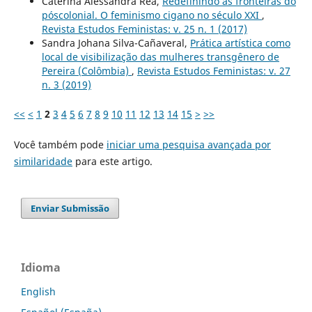
Caterina Alessandra Rea,
Redefinindo as fronteiras do
póscolonial. O feminismo cigano no século XXI
,
Revista Estudos Feministas: v. 25 n. 1 (2017)
Sandra Johana Silva-Cañaveral,
Prática artística como
local de visibilização das mulheres transgênero de
Pereira (Colômbia)
,
Revista Estudos Feministas: v. 27
n. 3 (2019)
<<
<
1
2
3
4
5
6
7
8
9
10
11
12
13
14
15
>
>>
Você também pode
iniciar uma pesquisa avançada por
similaridade
para este artigo.
Enviar Submissão
Idioma
English