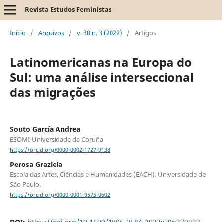
Revista Estudos Feministas
Início
/
Arquivos
/
v. 30 n. 3 (2022)
/
Artigos
Latinomericanas na Europa do
Sul: uma análise interseccional
das migrações
Souto García Andrea
ESOMI-Universidade da Coruña
https://orcid.org/0000-0002-1727-9138
Perosa Graziela
Escola das Artes, Ciências e Humanidades (EACH). Universidade de
São Paulo.
https://orcid.org/0000-0001-9575-0602
DOI:
https://doi.org/10.1590/1806-9584-2022v30n379337