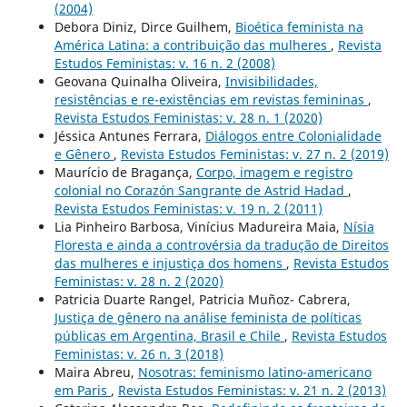
(2004)
Debora Diniz, Dirce Guilhem,
Bioética feminista na
América Latina: a contribuição das mulheres
,
Revista
Estudos Feministas: v. 16 n. 2 (2008)
Geovana Quinalha Oliveira,
Invisibilidades,
resistências e re-existências em revistas femininas
,
Revista Estudos Feministas: v. 28 n. 1 (2020)
Jéssica Antunes Ferrara,
Diálogos entre Colonialidade
e Gênero
,
Revista Estudos Feministas: v. 27 n. 2 (2019)
Maurício de Bragança,
Corpo, imagem e registro
colonial no Corazón Sangrante de Astrid Hadad
,
Revista Estudos Feministas: v. 19 n. 2 (2011)
Lia Pinheiro Barbosa, Vinícius Madureira Maia,
Nísia
Floresta e ainda a controvérsia da tradução de Direitos
das mulheres e injustiça dos homens
,
Revista Estudos
Feministas: v. 28 n. 2 (2020)
Patricia Duarte Rangel, Patricia Muñoz- Cabrera,
Justiça de gênero na análise feminista de políticas
públicas em Argentina, Brasil e Chile
,
Revista Estudos
Feministas: v. 26 n. 3 (2018)
Maira Abreu,
Nosotras: feminismo latino-americano
em Paris
,
Revista Estudos Feministas: v. 21 n. 2 (2013)