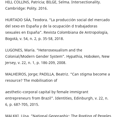
HILL COLLINS, Patricia; BILGE, Selma. Intersectionality.
Cambridge: Polity. 2016.
HURTADO SÁA, Teodora. “La producción social del mercado
del sexo en España y de la ocupación d trabajadoras
sexuales en España”. Revista Colombiana de Antropología,
Bogotá, v. 54, n. 2, p. 35-58, 2018.
LUGONES, María. “Heterosexualism and the
Colonial/Modern Gender System”. Hypathia, Hoboken, New
Jersey, v. 22, n. 1, p. 186-209, 2008.
MALHEIROS, Jorge; PADILLA, Beatriz. “Can stigma become a
resource? The mobilisation of
aesthetic–corporal capital by female immigrant
entrepreneurs from Brazil”. Identities, Edinburgh, v. 22, n.
6, p. 687-705, 2015.
MALKKI, Liisa. “National Geographic: The Rooting of Peoples