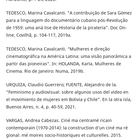
TEDESCO, Marina Cavalcanti. “A contribuição de Sara Gómez
para a linguagem do documentário cubano pós-Revolução
de 1959: uma aná lise de Historia de la piratería”. Doc On-
line, Covilhã, p. 104-117, 2019a.
TEDESCO, Marina Cavalcanti. “Mulheres e direção
cinematográfica na América Latina: uma visão panorâmica a
partir das pioneiras”. In: HOLANDA, Karla. Mulheres de
Cinema. Rio de Janeiro: Numa, 2019b.
URQUIZA, Claudio Guerrero; FUENTE, Alejandro de la.
“Feminismo y audiovisual: sobre algunos usos del video en
el movimiento de mujeres em Bolivia y Chile”. En la otra isla,
Buenos Aires, n. 4, p. 40-59, 2021.
VARGAS, Andrea Cabezas. Ciné ma centramé ricain
contemporain (1970-2014): la construction d’un ciné ma ré
gional: mé moires socio-historiques et culturelles. 2015.