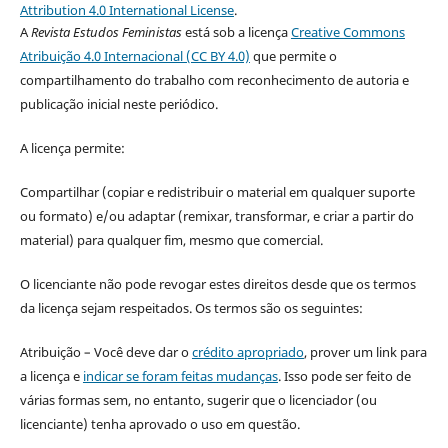
Attribution 4.0 International License
.
A
Revista Estudos Feministas
está sob a licença
Creative Commons
Atribuição 4.0 Internacional (CC BY 4.0)
que permite o
compartilhamento do trabalho com reconhecimento de autoria e
publicação inicial neste periódico.
A licença permite:
Compartilhar (copiar e redistribuir o material em qualquer suporte
ou formato) e/ou adaptar (remixar, transformar, e criar a partir do
material) para qualquer fim, mesmo que comercial.
O licenciante não pode revogar estes direitos desde que os termos
da licença sejam respeitados. Os termos são os seguintes:
Atribuição – Você deve dar o
crédito apropriado
, prover um link para
a licença e
indicar se foram feitas mudanças
. Isso pode ser feito de
várias formas sem, no entanto, sugerir que o licenciador (ou
licenciante) tenha aprovado o uso em questão.