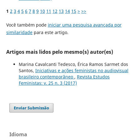
1
2
3
4
5
6
7
8
9
10
11
12
13
14
15
>
>>
Você também pode
iniciar uma pesquisa avançada por
similaridade
para este artigo.
Artigos mais lidos pelo mesmo(s) autor(es)
Marina Cavalcanti Tedesco, Érica Ramos Sarmet dos
Santos,
Iniciativas e ações feministas no audiovisual
brasileiro contemporâneo
,
Revista Estudos
Feministas: v. 25 n. 3 (2017)
Enviar Submissão
Idioma