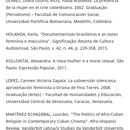
GÓMEZ, Diana Osorio; RÍOS, Paola Arboleda. La presencia
de la mujer en el cine colombiano. 2002. Graduação
(Periodismo) – Facultad de Comunicación Social,
Universidad Pontificia Bolivariana, Medellín, Colômbia.
HOLANDA, Karla. “Documentaristas brasileiras e as vozes
feminina e masculina”. Significação: Revista de Cultura
Audiovisual, São Paulo, v. 42, n. 44, p. 229-358, 2015.
KOLLONTAI, Alexandra. A nova mulher e a moral sexual. São
Paulo: Expressão Popular, 2011.
LÓPEZ, Carmen Victoria Zapata. La subversión silenciosa:
aproximación feminista a Oriana de Fina Torres. 2008.
Graduação (Artes) – Facultad de Humanidades y Educación,
Universidad Central de Venezuela, Caracas, Venezuela.
MARTÍNEZ-ECHAZÁBAL, Lourdes. “The Politics of Afro-Cuban
Religion in Contemporary Cuban Cinema”. Afro-Hispanic
Review, Vanderbilt Latina/o Studies da Vanderbilt University,