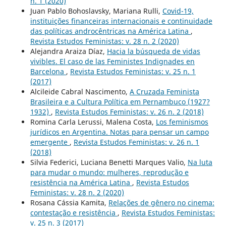
n. 1 (2020)
Juan Pablo Bohoslavsky, Mariana Rulli,
Covid-19,
instituições financeiras internacionais e continuidade
das políticas androcêntricas na América Latina
,
Revista Estudos Feministas: v. 28 n. 2 (2020)
Alejandra Araiza Díaz,
Hacia la búsqueda de vidas
vivibles. El caso de las Feministes Indignades en
Barcelona
,
Revista Estudos Feministas: v. 25 n. 1
(2017)
Alcileide Cabral Nascimento,
A Cruzada Feminista
Brasileira e a Cultura Política em Pernambuco (1927?
1932)
,
Revista Estudos Feministas: v. 26 n. 2 (2018)
Romina Carla Lerussi, Malena Costa,
Los feminismos
jurídicos en Argentina. Notas para pensar un campo
emergente
,
Revista Estudos Feministas: v. 26 n. 1
(2018)
Silvia Federici, Luciana Benetti Marques Valio,
Na luta
para mudar o mundo: mulheres, reprodução e
resistência na América Latina
,
Revista Estudos
Feministas: v. 28 n. 2 (2020)
Rosana Cássia Kamita,
Relações de gênero no cinema:
contestação e resistência
,
Revista Estudos Feministas:
v. 25 n. 3 (2017)