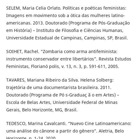
SELEM, Maria Celia Orlato. Políticas e poéticas feministas:
Imagens em movimento sob a ótica das mulheres latino-
americanas. 2013. Doutorado (Programa de Pós-Graduação
em História) – Instituto de Filosofia e Ciências Humanas,
Universidade Estadual de Campinas, Campinas, SP, Brasil.
SOIHET, Rachel. “Zombaria como arma antifeminista:
instrumento conservador entre libertários”. Revista Estudos
Feministas, Florianó polis, v. 13, n. 3, p. 591-611, 2005.
TAVARES, Mariana Ribeiro da Silva. Helena Solberg:
trajetória de uma documentarista brasileira. 2011.
Doutorado (Programa de Pó s-Graduaç ã o em Artes) –
Escola de Belas Artes, Universidade Federal de Minas
Gerais, Belo Horizonte, MG, Brasil.
TEDESCO, Marina Cavalcanti. “Nuevo Cine Latinoamericano:
uma análise do cânone a partir do gênero”. Aletria, Belo
Horizonte, p. 1-24, 2020.