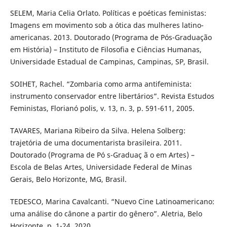
SELEM, Maria Celia Orlato. Políticas e poéticas feministas:
Imagens em movimento sob a ótica das mulheres latino-
americanas. 2013. Doutorado (Programa de Pós-Graduação
em História) – Instituto de Filosofia e Ciências Humanas,
Universidade Estadual de Campinas, Campinas, SP, Brasil.
SOIHET, Rachel. “Zombaria como arma antifeminista:
instrumento conservador entre libertários”. Revista Estudos
Feministas, Florianó polis, v. 13, n. 3, p. 591-611, 2005.
TAVARES, Mariana Ribeiro da Silva. Helena Solberg:
trajetória de uma documentarista brasileira. 2011.
Doutorado (Programa de Pó s-Graduaç ã o em Artes) –
Escola de Belas Artes, Universidade Federal de Minas
Gerais, Belo Horizonte, MG, Brasil.
TEDESCO, Marina Cavalcanti. “Nuevo Cine Latinoamericano:
uma análise do cânone a partir do gênero”. Aletria, Belo
Horizonte, p. 1-24, 2020.