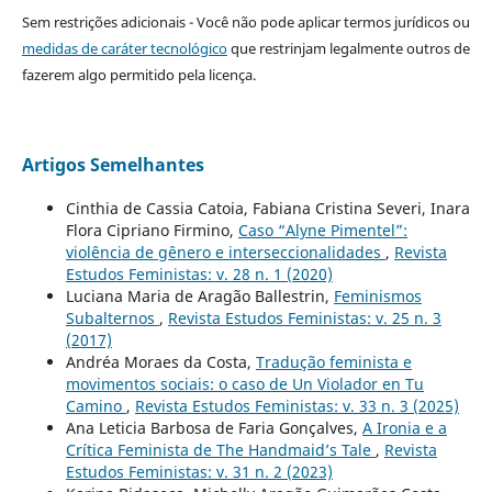
Sem restrições adicionais - Você não pode aplicar termos jurídicos ou
medidas de caráter tecnológico
que restrinjam legalmente outros de
fazerem algo permitido pela licença.
Artigos Semelhantes
Cinthia de Cassia Catoia, Fabiana Cristina Severi, Inara
Flora Cipriano Firmino,
Caso “Alyne Pimentel”:
violência de gênero e interseccionalidades
,
Revista
Estudos Feministas: v. 28 n. 1 (2020)
Luciana Maria de Aragão Ballestrin,
Feminismos
Subalternos
,
Revista Estudos Feministas: v. 25 n. 3
(2017)
Andréa Moraes da Costa,
Tradução feminista e
movimentos sociais: o caso de Un Violador en Tu
Camino
,
Revista Estudos Feministas: v. 33 n. 3 (2025)
Ana Leticia Barbosa de Faria Gonçalves,
A Ironia e a
Crítica Feminista de The Handmaid’s Tale
,
Revista
Estudos Feministas: v. 31 n. 2 (2023)