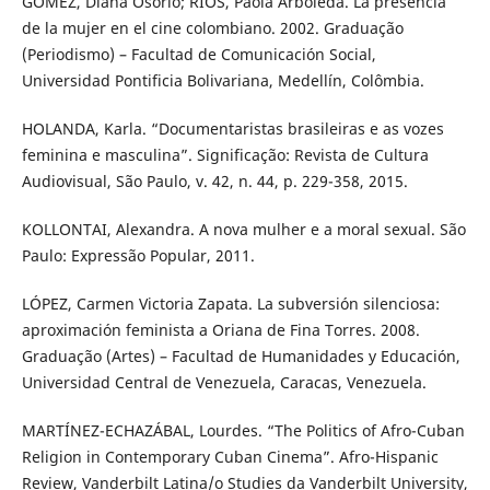
GÓMEZ, Diana Osorio; RÍOS, Paola Arboleda. La presencia
de la mujer en el cine colombiano. 2002. Graduação
(Periodismo) – Facultad de Comunicación Social,
Universidad Pontificia Bolivariana, Medellín, Colômbia.
HOLANDA, Karla. “Documentaristas brasileiras e as vozes
feminina e masculina”. Significação: Revista de Cultura
Audiovisual, São Paulo, v. 42, n. 44, p. 229-358, 2015.
KOLLONTAI, Alexandra. A nova mulher e a moral sexual. São
Paulo: Expressão Popular, 2011.
LÓPEZ, Carmen Victoria Zapata. La subversión silenciosa:
aproximación feminista a Oriana de Fina Torres. 2008.
Graduação (Artes) – Facultad de Humanidades y Educación,
Universidad Central de Venezuela, Caracas, Venezuela.
MARTÍNEZ-ECHAZÁBAL, Lourdes. “The Politics of Afro-Cuban
Religion in Contemporary Cuban Cinema”. Afro-Hispanic
Review, Vanderbilt Latina/o Studies da Vanderbilt University,