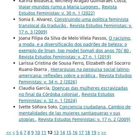
Karina Bidaseca, Michelly Aragão Guimarães Costa,
Viajar-mundos rumo a María Lugones
,
Revista
Estudos Feministas: v. 30 n. 1 (2022)
Sonia E. Alvarez,
Construindo uma política feminista
translocal da tradução
,
Revista Estudos Feministas: v.
17 n. 3 (2009)
Joana Filipa da Silva de Melo Vilela Passos,
O racismo,
a moda, e a diversificação dos padrões de beleza: o
exemplo de Iman, top model Somali dos anos 70/ 80
,
Revista Estudos Feministas: v. 27 n. 1 (2019)
Larissa Cristina de Sousa Ferro, Elizabeth del Socorro
Ruano-Ibarra ,
Hierarquias na pesquisa social latino-
americana: reflexões sobre a prática
,
Revista Estudos
Feministas: v. 34 n. 2 (2026)
Claudia García,
Doenças das mulheres escravizadas
no final da Córdoba colonial
,
Revista Estudos
Feministas: v. 32 n. 1 (2024)
Ivette Sóñora Soto,
Conciencia ciudadana. Cambio de
mentalidades de las mujeres santiagueras y sus
utopías
,
Revista Estudos Feministas: v. 17 n. 2 (2009)
<<
<
5
6
7
8
9
10
11
12
13
14
15
16
17
18
19
>
>>