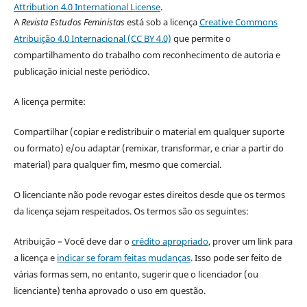
Attribution 4.0 International License
.
A
Revista Estudos Feministas
está sob a licença
Creative Commons
Atribuição 4.0 Internacional (CC BY 4.0)
que permite o
compartilhamento do trabalho com reconhecimento de autoria e
publicação inicial neste periódico.
A licença permite:
Compartilhar (copiar e redistribuir o material em qualquer suporte
ou formato) e/ou adaptar (remixar, transformar, e criar a partir do
material) para qualquer fim, mesmo que comercial.
O licenciante não pode revogar estes direitos desde que os termos
da licença sejam respeitados. Os termos são os seguintes:
Atribuição – Você deve dar o
crédito apropriado
, prover um link para
a licença e
indicar se foram feitas mudanças
. Isso pode ser feito de
várias formas sem, no entanto, sugerir que o licenciador (ou
licenciante) tenha aprovado o uso em questão.