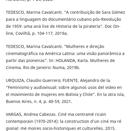
TEDESCO, Marina Cavalcanti. “A contribuição de Sara Gómez
para a linguagem do documentário cubano pós-Revolução
de 1959: uma aná lise de Historia de la piratería”. Doc On-
line, Covilhã, p. 104-117, 2019a.
TEDESCO, Marina Cavalcanti. “Mulheres e direção
cinematográfica na América Latina: uma visão panorâmica a
partir das pioneiras”. In: HOLANDA, Karla. Mulheres de
Cinema. Rio de Janeiro: Numa, 2019b.
URQUIZA, Claudio Guerrero; FUENTE, Alejandro de la.
“Feminismo y audiovisual: sobre algunos usos del video en
el movimiento de mujeres em Bolivia y Chile”. En la otra isla,
Buenos Aires, n. 4, p. 40-59, 2021.
VARGAS, Andrea Cabezas. Ciné ma centramé ricain
contemporain (1970-2014): la construction d’un ciné ma ré
gional: mé moires socio-historiques et culturelles. 2015.