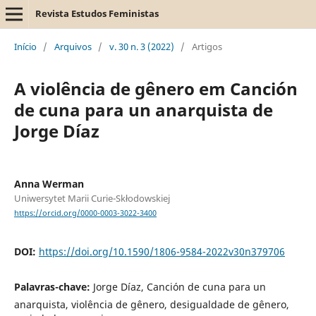
Revista Estudos Feministas
Início
/
Arquivos
/
v. 30 n. 3 (2022)
/
Artigos
A violência de gênero em Canción
de cuna para un anarquista de
Jorge Díaz
Anna Werman
Uniwersytet Marii Curie-Skłodowskiej
https://orcid.org/0000-0003-3022-3400
DOI:
https://doi.org/10.1590/1806-9584-2022v30n379706
Palavras-chave:
Jorge Díaz, Canción de cuna para un
anarquista, violência de gênero, desigualdade de gênero,