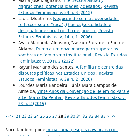
María José Magliano,
Interseccionalidad y
migraciones: potencialidades y desafíos
,
Revista
Estudos Feministas: v. 23 n. 3 (2015)
Laura Moutinho,
Negociando com a adversidade:
reflexões sobre “raça”, (homos)sexualidade e
desigualdade social no Rio de Janeiro
,
Revista
Estudos Feministas: v. 14 n. 1 (2006)
Ayala Maqueda Aldasoro, Izaskun Sáez de la Fuente
Aldama,
Rumo a um novo marco para superar as
sombras do feminismo institucional
,
Revista Estudos
Feministas: v. 30 n. 2 (2022)
Rayani Mariano dos Santos,
A família no centro das
disputas políticas nos Estados Unidos
,
Revista
Estudos Feministas: v. 28 n. 2 (2020)
Lourdes Maria Bandeira, Tânia Mara Campos de
Almeida,
Vinte Anos da Convenção de Belém do Pará e
a Lei Maria Da Penha
,
Revista Estudos Feministas: v.
23 n. 2 (2015)
<<
<
21
22
23
24
25
26
27
28
29
30
31
32
33
34
35
>
>>
Você também pode
iniciar uma pesquisa avançada por