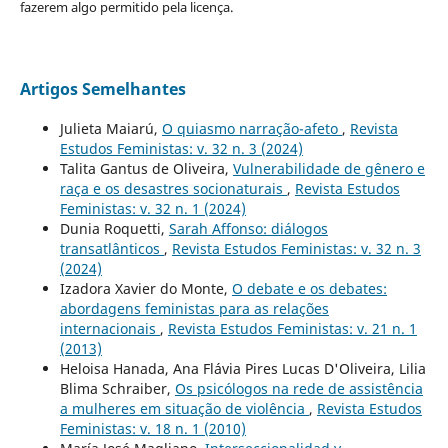
fazerem algo permitido pela licença.
Artigos Semelhantes
Julieta Maiarú,
O quiasmo narração-afeto
,
Revista
Estudos Feministas: v. 32 n. 3 (2024)
Talita Gantus de Oliveira,
Vulnerabilidade de gênero e
raça e os desastres socionaturais
,
Revista Estudos
Feministas: v. 32 n. 1 (2024)
Dunia Roquetti,
Sarah Affonso: diálogos
transatlânticos
,
Revista Estudos Feministas: v. 32 n. 3
(2024)
Izadora Xavier do Monte,
O debate e os debates:
abordagens feministas para as relações
internacionais
,
Revista Estudos Feministas: v. 21 n. 1
(2013)
Heloisa Hanada, Ana Flávia Pires Lucas D'Oliveira, Lilia
Blima Schraiber,
Os psicólogos na rede de assistência
a mulheres em situação de violência
,
Revista Estudos
Feministas: v. 18 n. 1 (2010)