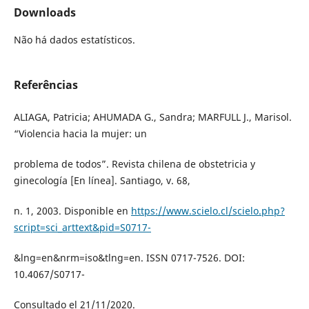
Downloads
Não há dados estatísticos.
Referências
ALIAGA, Patricia; AHUMADA G., Sandra; MARFULL J., Marisol.
“Violencia hacia la mujer: un
problema de todos”. Revista chilena de obstetricia y
ginecología [En línea]. Santiago, v. 68,
n. 1, 2003. Disponible en
https://www.scielo.cl/scielo.php?
script=sci_arttext&pid=S0717-
&lng=en&nrm=iso&tlng=en. ISSN 0717-7526. DOI:
10.4067/S0717-
Consultado el 21/11/2020.