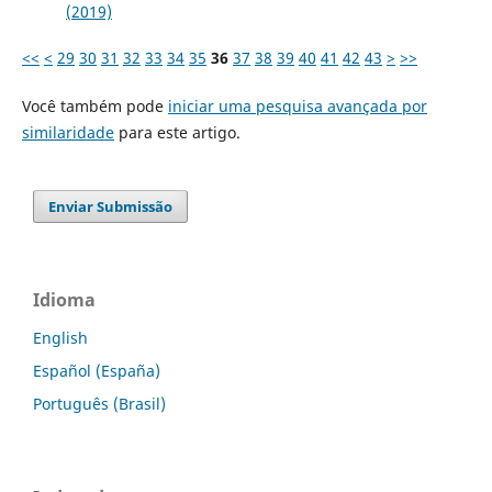
(2019)
<<
<
29
30
31
32
33
34
35
36
37
38
39
40
41
42
43
>
>>
Você também pode
iniciar uma pesquisa avançada por
similaridade
para este artigo.
Enviar Submissão
Idioma
English
Español (España)
Português (Brasil)