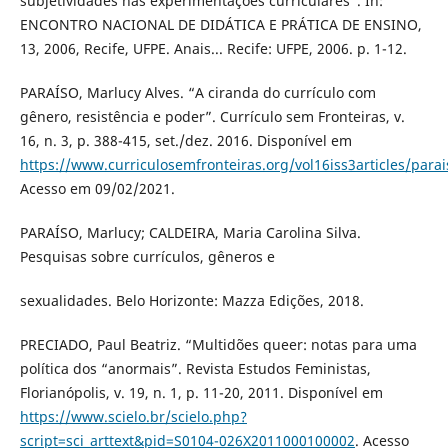
subjetividades nas experimentações curriculares”. In:
ENCONTRO NACIONAL DE DIDÁTICA E PRÁTICA DE ENSINO,
13, 2006, Recife, UFPE. Anais... Recife: UFPE, 2006. p. 1-12.
PARAÍSO, Marlucy Alves. “A ciranda do currículo com
gênero, resistência e poder”. Currículo sem Fronteiras, v.
16, n. 3, p. 388-415, set./dez. 2016. Disponível em
https://www.curriculosemfronteiras.org/vol16iss3articles/para
Acesso em 09/02/2021.
PARAÍSO, Marlucy; CALDEIRA, Maria Carolina Silva.
Pesquisas sobre currículos, gêneros e
sexualidades. Belo Horizonte: Mazza Edições, 2018.
PRECIADO, Paul Beatriz. “Multidões queer: notas para uma
política dos “anormais”. Revista Estudos Feministas,
Florianópolis, v. 19, n. 1, p. 11-20, 2011. Disponível em
https://www.scielo.br/scielo.php?
script=sci_arttext&pid=S0104-026X2011000100002
. Acesso