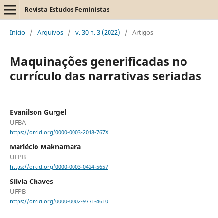
Revista Estudos Feministas
Início
/
Arquivos
/
v. 30 n. 3 (2022)
/
Artigos
Maquinações generificadas no
currículo das narrativas seriadas
Evanilson Gurgel
UFBA
https://orcid.org/0000-0003-2018-767X
Marlécio Maknamara
UFPB
https://orcid.org/0000-0003-0424-5657
Silvia Chaves
UFPB
https://orcid.org/0000-0002-9771-4610