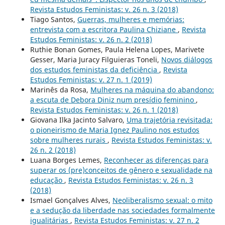
Revista Estudos Feministas: v. 26 n. 3 (2018)
Tiago Santos,
Guerras, mulheres e memórias:
entrevista com a escritora Paulina Chiziane
,
Revista
Estudos Feministas: v. 26 n. 2 (2018)
Ruthie Bonan Gomes, Paula Helena Lopes, Marivete
Gesser, Maria Juracy Filguieras Toneli,
Novos diálogos
dos estudos feministas da deficiência
,
Revista
Estudos Feministas: v. 27 n. 1 (2019)
Marinês da Rosa,
Mulheres na máquina do abandono:
a escuta de Debora Diniz num presídio feminino
,
Revista Estudos Feministas: v. 26 n. 1 (2018)
Giovana Ilka Jacinto Salvaro,
Uma trajetória revisitada:
o pioneirismo de Maria Ignez Paulino nos estudos
sobre mulheres rurais
,
Revista Estudos Feministas: v.
26 n. 2 (2018)
Luana Borges Lemes,
Reconhecer as diferenças para
superar os (pre)conceitos de gênero e sexualidade na
educação
,
Revista Estudos Feministas: v. 26 n. 3
(2018)
Ismael Gonçalves Alves,
Neoliberalismo sexual: o mito
e a sedução da liberdade nas sociedades formalmente
igualitárias
,
Revista Estudos Feministas: v. 27 n. 2