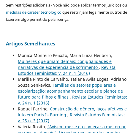
Sem restrições adicionais - Você não pode aplicar termos jurídicos ou
medidas de caráter tecnológico
que restrinjam legalmente outros de
fazerem algo permitido pela licença.
Artigos Semelhantes
Mônica Monteiro Peixoto, Maria Luiza Heilborn,
Mulheres que amam demais: conjugalidades e
narrativas de experiência de sofrimento
,
Revista
Estudos Feministas: v. 24 n. 1 (2016)
Marília Pinto de Carvalho, Tatiana Avila Loges, Adriano
Souza Senkevics,
Famílias de setores populares e
escolarização: acompanhamento escolar e planos de
futuro para filhos e filhas
,
Revista Estudos Feministas:
v. 24 n. 1 (2016)
Raquel Parrine,
Construção de gênero, laços afetivos e
luto em Paris Is Burning
,
Revista Estudos Feministas:
v. 25 n. 3 (2017)
Valeria Rosito,
“Avisem-me se eu começar a me tornar
eu mesma demais”: Lispector nos anos de chumbo
,