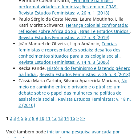
Henrique Caetano Nardi,
“Em nome da mãe”:
performatividades e feminizações em um CRAS
,
Revista Estudos Feministas: v. 26 n. 1 (2018)
Paulo Sérgio da Costa Neves, Laura Moutinho, Lilia
Katri Moritz Schwarcz,
Herança colonial confrontada:
reflexões sobre África do Sul, Brasil e Estados Unidos
,
Revista Estudos Feministas: v. 27 n. 3 (2019)
João Manuel de Oliveira, Lígia Amâncio,
Teorias
feministas e representações sociais: desafios dos
conhecimentos situados para a psicologia social
,
Revista Estudos Feministas: v. 14 n. 3 (2006)
Recka Pande,
História do feminismo e fazendo gênero
na Índia
,
Revista Estudos Feministas: v. 26 n. 3 (2018)
Cássia Maria Carloto, Silvana Aparecida Mariana,
No
meio do caminho entre o privado e o público: um
debate sobre o papel das mulheres na política de
assistência social
,
Revista Estudos Feministas: v. 18 n.
2 (2010)
1
2
3
4
5
6
7
8
9
10
11
12
13
14
15
>
>>
Você também pode
iniciar uma pesquisa avançada por