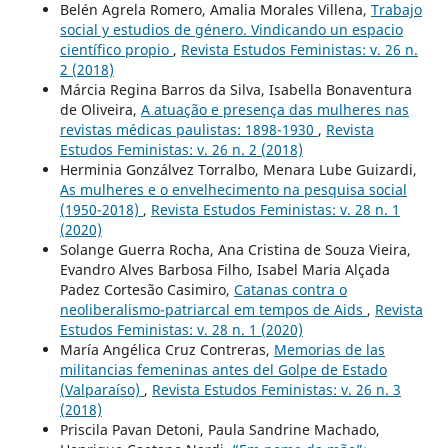
Belén Agrela Romero, Amalia Morales Villena,
Trabajo
social y estudios de género. Vindicando un espacio
científico propio
,
Revista Estudos Feministas: v. 26 n.
2 (2018)
Márcia Regina Barros da Silva, Isabella Bonaventura
de Oliveira,
A atuação e presença das mulheres nas
revistas médicas paulistas: 1898-1930
,
Revista
Estudos Feministas: v. 26 n. 2 (2018)
Herminia Gonzálvez Torralbo, Menara Lube Guizardi,
As mulheres e o envelhecimento na pesquisa social
(1950-2018)
,
Revista Estudos Feministas: v. 28 n. 1
(2020)
Solange Guerra Rocha, Ana Cristina de Souza Vieira,
Evandro Alves Barbosa Filho, Isabel Maria Alçada
Padez Cortesão Casimiro,
Catanas contra o
neoliberalismo-patriarcal em tempos de Aids
,
Revista
Estudos Feministas: v. 28 n. 1 (2020)
María Angélica Cruz Contreras,
Memorias de las
militancias femeninas antes del Golpe de Estado
(Valparaíso)
,
Revista Estudos Feministas: v. 26 n. 3
(2018)
Priscila Pavan Detoni, Paula Sandrine Machado,