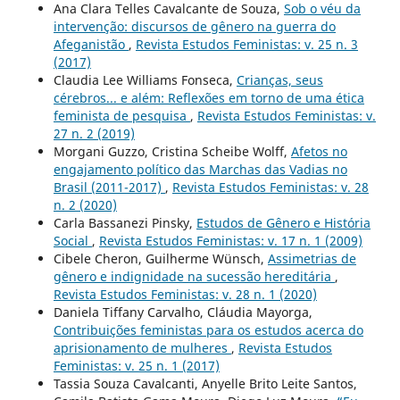
Ana Clara Telles Cavalcante de Souza,
Sob o véu da
intervenção: discursos de gênero na guerra do
Afeganistão
,
Revista Estudos Feministas: v. 25 n. 3
(2017)
Claudia Lee Williams Fonseca,
Crianças, seus
cérebros... e além: Reflexões em torno de uma ética
feminista de pesquisa
,
Revista Estudos Feministas: v.
27 n. 2 (2019)
Morgani Guzzo, Cristina Scheibe Wolff,
Afetos no
engajamento político das Marchas das Vadias no
Brasil (2011-2017)
,
Revista Estudos Feministas: v. 28
n. 2 (2020)
Carla Bassanezi Pinsky,
Estudos de Gênero e História
Social
,
Revista Estudos Feministas: v. 17 n. 1 (2009)
Cibele Cheron, Guilherme Wünsch,
Assimetrias de
gênero e indignidade na sucessão hereditária
,
Revista Estudos Feministas: v. 28 n. 1 (2020)
Daniela Tiffany Carvalho, Cláudia Mayorga,
Contribuições feministas para os estudos acerca do
aprisionamento de mulheres
,
Revista Estudos
Feministas: v. 25 n. 1 (2017)
Tassia Souza Cavalcanti, Anyelle Brito Leite Santos,