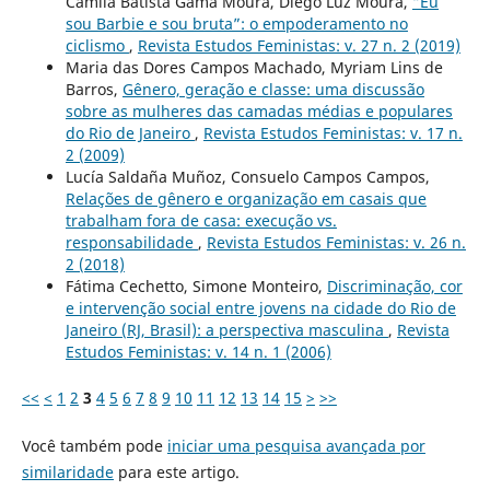
Camila Batista Gama Moura, Diego Luz Moura,
“Eu
sou Barbie e sou bruta”: o empoderamento no
ciclismo
,
Revista Estudos Feministas: v. 27 n. 2 (2019)
Maria das Dores Campos Machado, Myriam Lins de
Barros,
Gênero, geração e classe: uma discussão
sobre as mulheres das camadas médias e populares
do Rio de Janeiro
,
Revista Estudos Feministas: v. 17 n.
2 (2009)
Lucía Saldaña Muñoz, Consuelo Campos Campos,
Relações de gênero e organização em casais que
trabalham fora de casa: execução vs.
responsabilidade
,
Revista Estudos Feministas: v. 26 n.
2 (2018)
Fátima Cechetto, Simone Monteiro,
Discriminação, cor
e intervenção social entre jovens na cidade do Rio de
Janeiro (RJ, Brasil): a perspectiva masculina
,
Revista
Estudos Feministas: v. 14 n. 1 (2006)
<<
<
1
2
3
4
5
6
7
8
9
10
11
12
13
14
15
>
>>
Você também pode
iniciar uma pesquisa avançada por
similaridade
para este artigo.